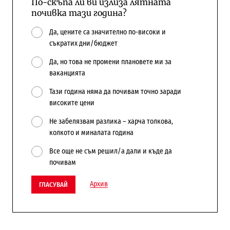
По-скъпа ли ви излиза лятната
почивка тази година?
Да, цените са значително по-високи и
съкратих дни/бюджет
Да, но това не промени плановете ми за
ваканцията
Тази година няма да почивам точно заради
високите цени
Не забелязвам разлика – харча толкова,
колкото и миналата година
Все още не съм решил/а дали и къде да
почивам
Архив
ГЛАСУВАЙ