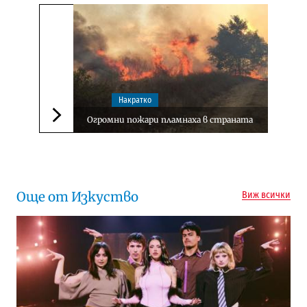
Накратко
Огромни пожари пламнаха в страната
Следваща новина
Още от Изкуство
Виж всички