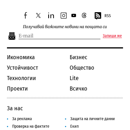
RSS
facebook
twitter
linkedin
instagram
youtube
threads
Получавай важните новини на пощата си
Запиши ме
Икономика
Бизнес
Устойчивост
Общество
Технологии
Lite
Проекти
Всичко
За нас
За реклама
Защита на личните данни
Проверка на фактите
Екип