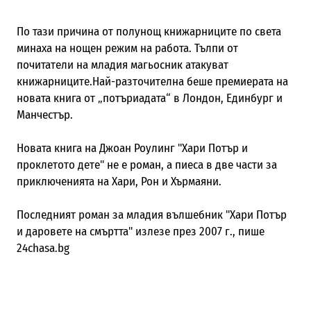
По тази причина от полунощ книжарниците по света
минаха на нощен режим на работа. Тълпи от
почитатели на младия магьосник атакуват
книжарниците.Най-разточителна беше премиерата на
новата книга от „потъриадата“ в Лондон, Единбург и
Манчестър.
Новата книга на Джоан Роулинг "Хари Потър и
проклетото дете" не е роман, а пиеса в две части за
приключенията на Хари, Рон и Хърмаяни.
Последният роман за младия вълшебник "Хари Потър
и даровете на смъртта" излезе през 2007 г., пише
24chasa.bg