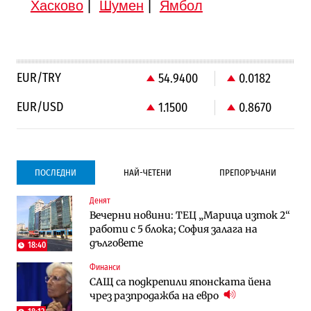
Хасково
|
Шумен
|
Ямбол
EUR/TRY
54.9400
0.0182
EUR/USD
1.1500
0.8670
ПОСЛЕДНИ
НАЙ-ЧЕТЕНИ
ПРЕПОРЪЧАНИ
Денят
Градоустройство
Компании
Вечерни новини: ТЕЦ „Марица изток 2“
Столична община избра изпълнител за
Vivacom предлага над 150 устройства с
работи с 5 блока; София залага на
преместването на трамвайното
90% отстъпка през август
дълговете
трасе по бул. „Скобелев“
18:40
Финанси
Компании
To:know
САЩ са подкрепили японската йена
Vivacom предлага над 150 устройства с
Последни дни с обозначаване на цените
чрез разпродажба на евро
90% отстъпка през август
в лева: Какво предстои?