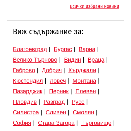
магистралата Русе – Велико
магистрала „Черно море“
Всички избрани новини
Търново
Виж съдържание за:
Благоевград
|
Бургас
|
Варна
|
Велико Търново
|
Видин
|
Враца
|
Габрово
|
Добрич
|
Кърджали
|
Кюстендил
|
Ловеч
|
Монтана
|
Пазарджик
|
Перник
|
Плевен
|
Пловдив
|
Разград
|
Русе
|
Силистра
|
Сливен
|
Смолян
|
София
|
Стара Загора
|
Търговище
|