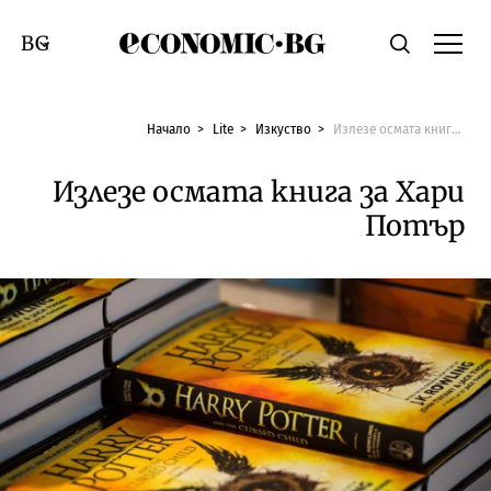
Economic.bg
Търсене
Смяна на език
Начало
Lite
Изкуство
Излезе осмата книга за Хари Потър
Излезе осмата книга за Хари
Потър