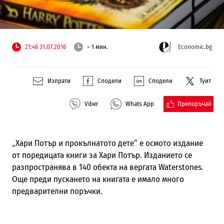
21:46 31.07.2016
~ 1 мин.
Economic.bg
Изпрати
Сподели
Сподели
Туит
Препоръчай
Viber
Whats App
„Хари Потър и прокълнатото дете“ e осмото издание
от поредицата книги за Хари Потър. Изданието се
разпространява в 140 обекта на вергата Waterstones.
Още преди пускането на книгата е имало много
предварителни поръчки.