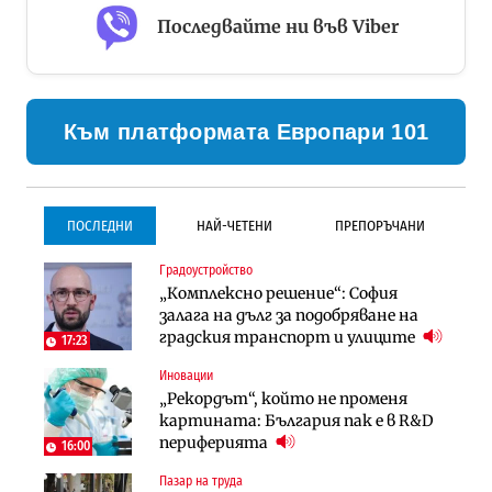
Последвайте ни във Viber
Към платформата Европари 101
ПОСЛЕДНИ
НАЙ-ЧЕТЕНИ
ПРЕПОРЪЧАНИ
Градоустройство
Градоустройство
Инфраструктура
„Комплексно решение“: София
Столична община избра
Проектирането на тунела под
залага на дълг за подобряване на
изпълнител за преместването на
Петрохан ще върви паралелно с
градския транспорт и улиците
трамвайното трасе по бул.
екологичните оценки
17:23
„Скобелев“
Иновации
Компании
Инфраструктура
„Рекордът“, който не променя
„Хювефарма“ подписа договор за
Проектирането на тунела под
картината: България пак е в R&D
придобиване на Euroapi Italy
Петрохан ще върви паралелно с
периферията
16:00
екологичните оценки
Пазар на труда
Финанси