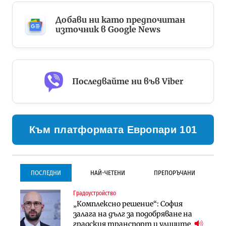
Добави ни като предпочитан
източник в Google News
Последвайте ни във Viber
Към платформата Европари 101
ПОСЛЕДНИ
НАЙ-ЧЕТЕНИ
ПРЕПОРЪЧАНИ
Градоустройство
Градоустройство
Инфраструктура
„Комплексно решение“: София
Столична община избра
Проектирането на тунела под
залага на дълг за подобряване на
изпълнител за преместването на
Петрохан ще върви паралелно с
градския транспорт и улиците
трамвайното трасе по бул.
екологичните оценки