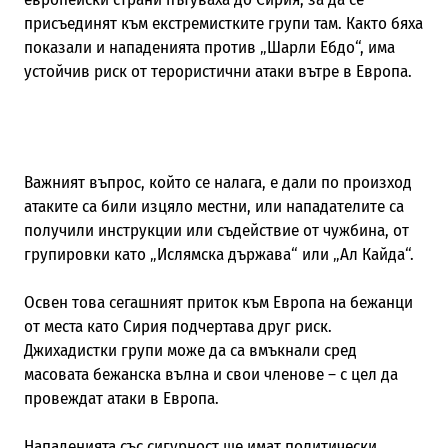
присъединят към екстремистките групи там. Както бяха
показали и нападенията против „Шарли Ебдо“, има
устойчив риск от терористични атаки вътре в Европа.
Важният въпрос, който се налага, е дали по произход
атаките са били изцяло местни, или нападателите са
получили инструкции или съдействие от чужбина, от
групировки като „Ислямска държава
“
или „Ал Кайда“.
Освен това сегашният приток към Европа на бежанци
от места като Сирия подчертава друг риск.
Джихадистки групи може да са вмъкнали сред
масовата бежанска вълна и свои членове – с цел да
провеждат атаки в Европа.
Нападенията със сигурност ще имат политически