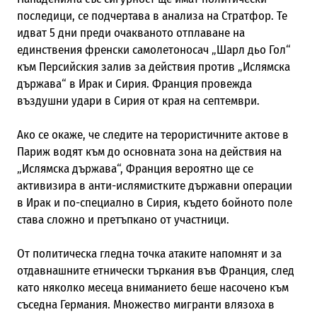
последици, се подчертава в анализа на Стратфор. Те
идват 5 дни преди очакваното отплаване на
единствения френски самолетоносач „Шарл дьо Гол“
към Персийския залив за действия против „Ислямска
държава“ в Ирак и Сирия. Франция провежда
въздушни удари в Сирия от края на септември.
Ако се окаже, че следите на терористичните актове в
Париж водят към до основната зона на действия на
„Ислямска държава“, Франция вероятно ще се
активизира в анти-ислямистките държавни операции
в Ирак и по-специално в Сирия, където бойното поле
става сложно и претъпкано от участници.
От политическа гледна точка атаките напомнят и за
отдавнашните етнически търкания във Франция, след
като няколко месеца вниманието беше насочено към
съседна Германия. Множество мигранти влязоха в