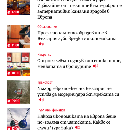
Избягайте от тълпите в най-добрите
преместването на трамвайното
90% отстъпка през август
алтернативни канални градове в
трасе по бул. „Скобелев“
12:00
Европа
Компании
Градоустройство
Образование
Vivacom предлага над 150 устройства с
Столична община избра изпълнител за
Професионалното образование в
90% отстъпка през август
преместването на трамвайното
България губи връзка с икономиката
трасе по бул. „Скобелев“
11:00
Компании
Енергетика
Накратко
„Ендуросат“ ще строи огромен
Държавният ТЕЦ „Марица изток 2“
От днес левът изчезва от етикетите,
космически и отбранителен център в
работи с 5 блока
менютата и брошурите
Доброславци
10:00
Енергетика
Компании
Транспорт
Държавният ТЕЦ „Марица изток 2“
„Ендуросат“ ще строи огромен
4 млрд. евро по-късно: България не
работи с 5 блока
космически и отбранителен център в
успява да модернизира жп мрежата си
Доброславци
09:10
Енергетика
Регулации
Публични финанси
АЕЦ „Козлодуй“ ще работи само още
Лекарствата за редки болести
Някога икономиката на Европа беше
няколко седмици, ако сушата продължи
попадат в капан на обществените
по-голяма от щатската. Какво се
поръчки?
случи? (графика)
17:00