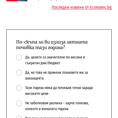
Последни новини от Economic.bg
По-скъпа ли ви излиза лятната
почивка тази година?
Да, цените са значително по-високи и
съкратих дни/бюджет
Да, но това не промени плановете ми за
ваканцията
Тази година няма да почивам точно заради
високите цени
Не забелязвам разлика – харча толкова,
колкото и миналата година