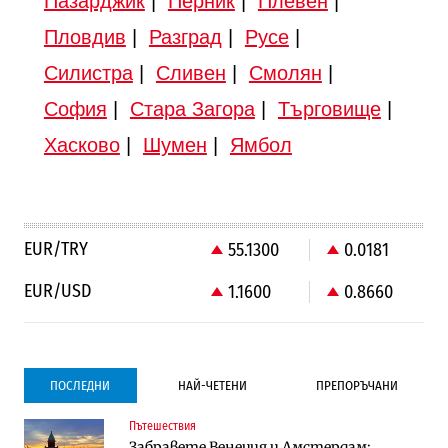
Пазарджик
|
Перник
|
Плевен
|
Пловдив
|
Разград
|
Русе
|
Силистра
|
Сливен
|
Смолян
|
София
|
Стара Загора
|
Търговище
|
Хасково
|
Шумен
|
Ямбол
EUR/TRY
55.1300
0.0181
EUR/USD
1.1600
0.8660
ПОСЛЕДНИ
НАЙ-ЧЕТЕНИ
ПРЕПОРЪЧАНИ
Пътешествия
Градоустройство
Компании
Забравете Венеция и Амстердам:
Столична община избра изпълнител за
Vivacom предлага над 150 устройства с