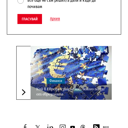
Все още не съм решил/а дали и къде да
почивам
Архив
ГЛАСУВАЙ
Финанси
Кой в Европа извлече най-много ползи
от еврозоната
Следваща новина
RSS