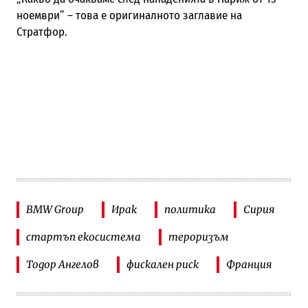
ноември” – това е оригиналното заглавие на
Стратфор.
BMW Group
Ирак
политика
Сирия
стартъп екосистема
тероризъм
Тодор Ангелов
фискален риск
Франция