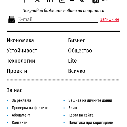
facebook
twitter
linkedin
instagram
youtube
threads
Получавай важните новини на пощата си
Запиши ме
Икономика
Бизнес
Устойчивост
Общество
Технологии
Lite
Проекти
Всичко
За нас
За реклама
Защита на личните данни
Проверка на фактите
Екип
Абонамент
Карта на сайта
Контакти
Политика при коригиране