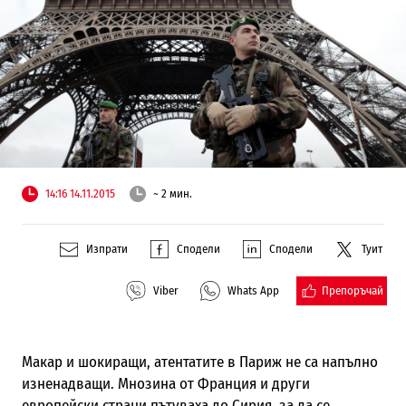
14:16 14.11.2015
~ 2 мин.
Изпрати
Сподели
Сподели
Туит
Препоръчай
Viber
Whats App
Макар и шокиращи, атентатите в Париж не са напълно
изненадващи. Мнозина от Франция и други
европейски страни пътуваха до Сирия, за да се