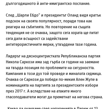
дългогодишното й анти-имигрантско послание.
След „Шарли Ебдо“ и президентът Оланд видя кратък
подскок на своята популярност, поради това как
реагира на събитията. Но повторение на същата
тенденция не се очаква, защото сега хората ще питат
сега дали всъщност са задействани
антитерористичните мерки, утвърдени тази година.
Лидерът на дясноцентристката Републиканска партия
Никола Саркози има зад гърба си години на заемане
на твърда позиция по проблемите на сигурността.
Кампания в този дух той проведе и миналата седмица.
Очаква се Саркози да победи по-мекия Ален Жупе в
номинацията на партията за президентските избори
през 2017 г. А вследствие на атаките много
гласоподаватели могат да преметнат на негова страна.
„Какво да очакваме след нападенията в Париж от 13