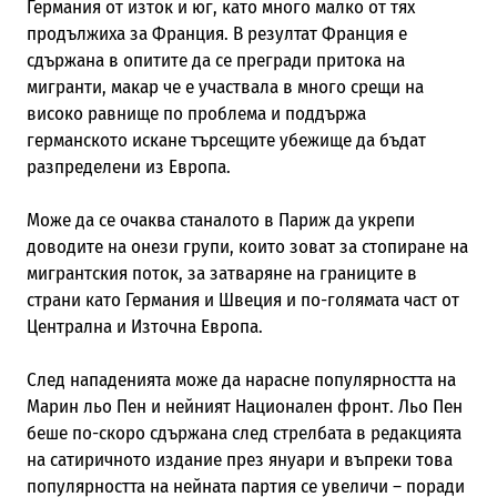
Германия от изток и юг, като много малко от тях
продължиха за Франция. В резултат Франция е
сдържана в опитите да се прегради притока на
мигранти, макар че е участвала в много срещи на
високо равнище по проблема и поддържа
германското искане търсещите убежище да бъдат
разпределени из Европа.
Може да се очаква станалото в Париж да укрепи
доводите на онези групи, които зоват за стопиране на
мигрантския поток, за затваряне на границите в
страни като Германия и Швеция и по-голямата част от
Централна и Източна Европа.
След нападенията може да нарасне популярността на
Марин льо Пен и нейният Национален фронт. Льо Пен
беше по-скоро сдържана след стрелбата в редакцията
на сатиричното издание през януари и въпреки това
популярността на нейната партия се увеличи – поради