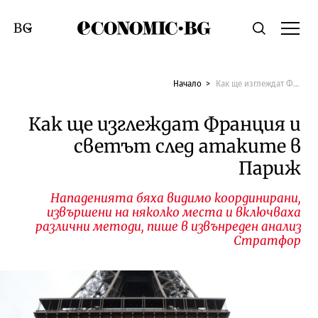
Economic.bg
Търсене
Смяна на език
Начало
Как ще изглеждат Франция и светът след атаките в Париж
Как ще изглеждат Франция и
светът след атаките в
Париж
Нападенията бяха видимо координирани,
извършени на няколко места и включваха
различни методи, пише в извънреден анализ
Стратфор