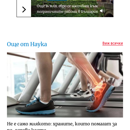
Още 14 млн. евро се насочват към
пограничните райони в България
Следваща новина
Още от Наука
Виж всички
Не е само млякото: храните, които помагат за