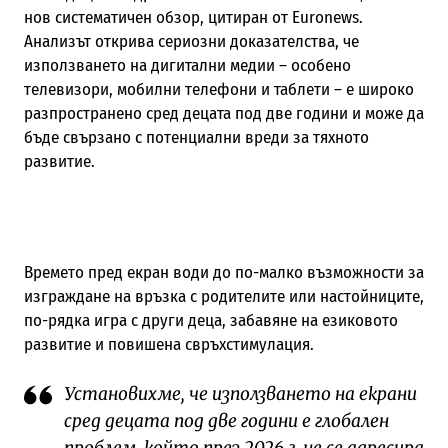
нов систематичен обзор, цитиран от Euronews.
Анализът открива сериозни доказателства, че
използването на дигитални медии – особено
телевизори, мобилни телефони и таблети – е широко
разпространено сред децата под две години и може да
бъде свързано с потенциални вреди за тяхното
развитие.
Времето пред екран води до по-малко възможности за
изграждане на връзка с родителите или настойниците,
по-рядка игра с други деца, забавяне на езиковото
развитие и повишена свръхстимулация.
Установихме, че използването на екрани
сред децата под две години е глобален
проблем, който през 2026 г. не се адресира