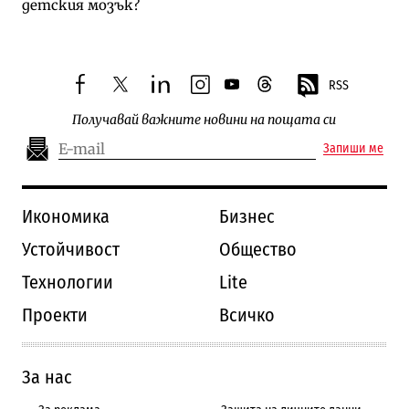
детския мозък?
RSS
facebook
twitter
linkedin
instagram
youtube
threads
Получавай важните новини на пощата си
Запиши ме
Икономика
Бизнес
Устойчивост
Общество
Технологии
Lite
Проекти
Всичко
За нас