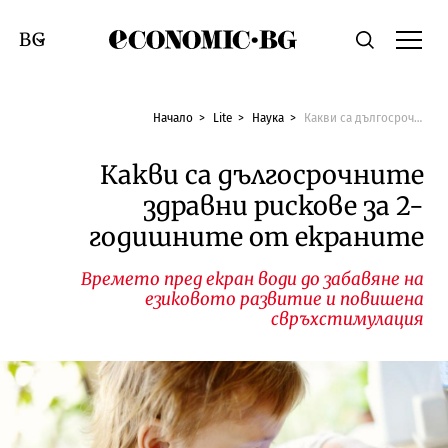
Economic.bg
Търсене
Смяна на език
Начало
Lite
Наука
Какви са дългосрочните здравни рискове за 2-годишните от екраните
Какви са дългосрочните
здравни рискове за 2-
годишните от екраните
Времето пред екран води до забавяне на
езиковото развитие и повишена
свръхстимулация