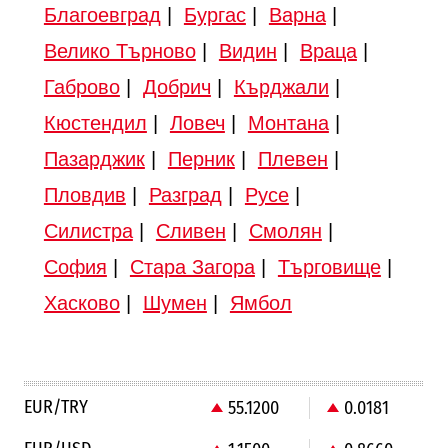
Благоевград
|
Бургас
|
Варна
|
Велико Търново
|
Видин
|
Враца
|
Габрово
|
Добрич
|
Кърджали
|
Кюстендил
|
Ловеч
|
Монтана
|
Пазарджик
|
Перник
|
Плевен
|
Пловдив
|
Разград
|
Русе
|
Силистра
|
Сливен
|
Смолян
|
София
|
Стара Загора
|
Търговище
|
Хасково
|
Шумен
|
Ямбол
EUR/TRY
55.1200
0.0181