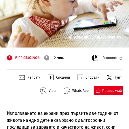
©
ECONOMIC.BG /
DEPOSITPHOTOS
15:00 05.07.2026
~ 2 мин.
Economic.bg
Изпрати
Сподели
Сподели
Туит
Препоръчай
Viber
Whats App
Използването на екрани през първите две години от
живота на едно дете е свързано с дългосрочни
последици за здравето и качеството на живот, сочи