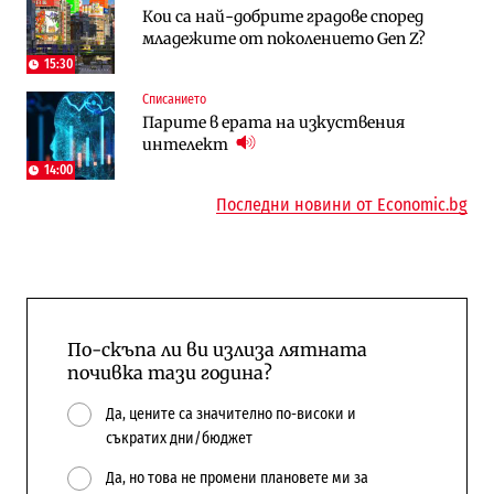
Кои са най-добрите градове според
медии обмислят да се откажат
за износ на дизел и керосин
младежите от поколението Gen Z?
напълно от Google
15:30
Пазар на труда
Компании
Списанието
Пазарът на труда продължава да се
Интервю | Истинската иновация идва
Парите в ерата на изкуствения
охлажда, а три сектора го дърпат
от решаването на реални проблеми на
интелект
надолу
потребителите
14:00
Последни новини от Economic.bg
По-скъпа ли ви излиза лятната
почивка тази година?
Да, цените са значително по-високи и
съкратих дни/бюджет
Да, но това не промени плановете ми за