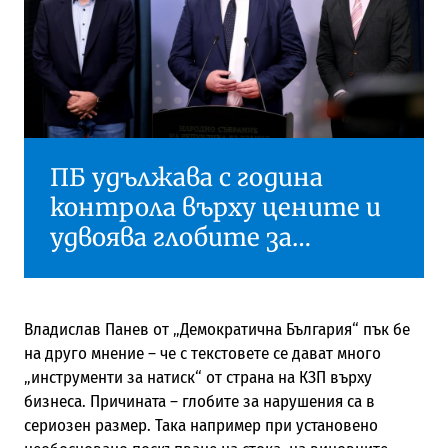
ПБ удължава с година
контрола върху цените и
удвоява глобите за
„необосновано“
поскъпване
Владислав Панев от „Демократична България“ пък бе
на друго мнение – че с текстовете се дават много
„инструменти за натиск“ от страна на КЗП върху
бизнеса. Причината – глобите за нарушения са в
сериозен размер. Така например при установено