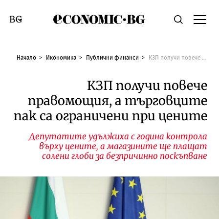
Economic.bg
Търсене
Смяна на език
Начало
Икономика
Публични финанси
КЗП получи повече правомощия, а търговците пак са ограничени при цените
КЗП получи повече
правомощия, а търговците
пак са ограничени при цените
Депутатите удължиха с година контрола
върху цените, а магазините ще плащат
солени глоби за безпричинно поскъпване