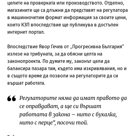
целите на проверката или производството. Отделно,
магазините ще са длъжни да представят на регулатора
в машинночетим формат информация за своите цени,
които КЗП впоследствие ще публикува в достъпен
интернет портал.
Впоследствие Явор Гечев от „Прогресивна България“
излезе на трибуната, за да обясни целта на
законопроекта. По думите му, законът цели да
балансира пазара там, където има изкривявания, но и
в същото време да позволи на регулаторите да си
вършат работата.
Регулаторите няма да имат правото да
се оправдават, а ще си вършат
работата в закона – нито с бухалка,
нито с перце“, посочи той.