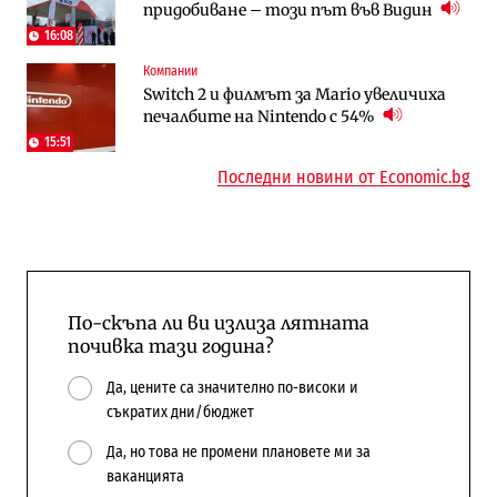
придобиване – този път във Видин
медии обмислят да се откажат
август?
напълно от Google
16:08
Компании
Публични финанси
Отрасли
Switch 2 и филмът за Mario увеличиха
Общините вече зависят от
Жилищата в България поскъпват при
печалбите на Nintendo с 54%
централната власт за 75% от
намаляващо население и все повече
бюджетите си
сгради
15:51
Последни новини от Economic.bg
По-скъпа ли ви излиза лятната
почивка тази година?
Да, цените са значително по-високи и
съкратих дни/бюджет
Да, но това не промени плановете ми за
ваканцията