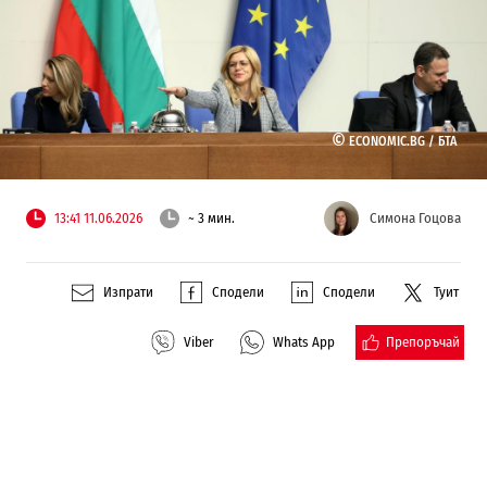
©
ECONOMIC.BG /
БТА
13:41 11.06.2026
~ 3 мин.
Симона Гоцова
Изпрати
Сподели
Сподели
Туит
Препоръчай
Viber
Whats App