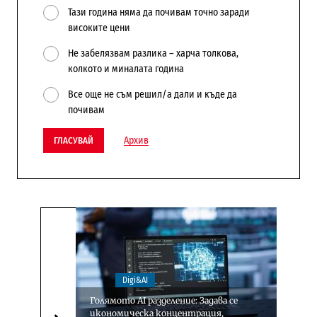
Тази година няма да почивам точно заради
високите цени
Не забелязвам разлика – харча толкова,
колкото и миналата година
Все още не съм решил/а дали и къде да
почивам
Архив
ГЛАСУВАЙ
Digi&AI
Голямото AI разделение: Задава се
икономическа концентрация,