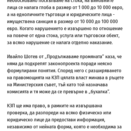
необосновано поскъпване на стока, на виновните
лица се налага глоба в размер от 1 000 до 10 000 евро,
а на едноличните търговци и юридическите лица -
имуществена санкция в размер от 10 000 до 100 000
евро. Когато нарушението е извършено по отношение
на повече от една стока, услуга или търговски обект,
за всяко нарушение се налага отделно наказание.
Ивайло Шотев от „Продължаваме промяната“ каза, че
няма да подкрепят законопроекта поради неясно
формулирани понятия. Според него с разширяването
на правомощията на КЗП цялата власт минава в ръцете
на Министерския съвет, тъй като той назначава
комисията и тя може да се превърне в „бухалка“.
КЗП ще има право, в рамките на извършвана
проверка, да разпореди на всяко физическо или
юридическо лице да предостави информация,
независимо от нейната форма, която е необходима за