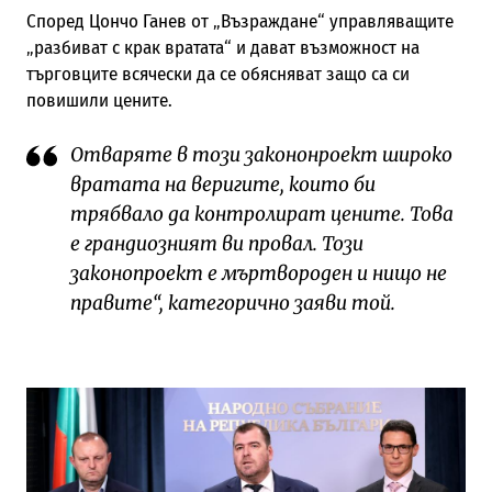
Според Цончо Ганев от „Възраждане“ управляващите
„разбиват с крак вратата“ и дават възможност на
търговците всячески да се обясняват защо са си
повишили цените.
Отваряте в този закононроект широко
вратата на веригите, които би
трябвало да контролират цените. Това
е грандиозният ви провал. Този
законопроект е мъртвороден и нищо не
правите“, категорично заяви той.