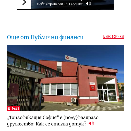
невиждана от 150 години
Следваща новина
Още от Публични финанси
Виж всички
14:33
„Топлофикация София“ e (полу)фалирало
дружество: Как се стигна дотук?