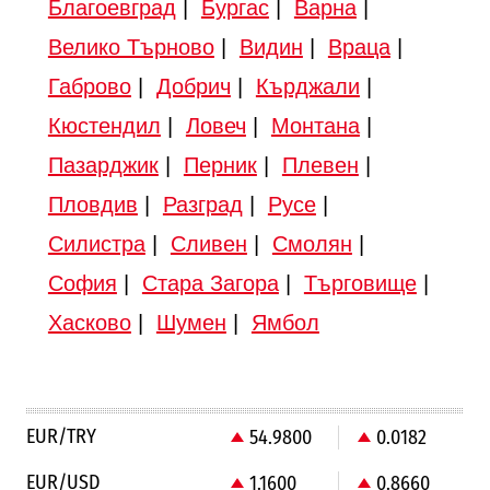
Благоевград
|
Бургас
|
Варна
|
Велико Търново
|
Видин
|
Враца
|
Габрово
|
Добрич
|
Кърджали
|
Кюстендил
|
Ловеч
|
Монтана
|
Пазарджик
|
Перник
|
Плевен
|
Пловдив
|
Разград
|
Русе
|
Силистра
|
Сливен
|
Смолян
|
София
|
Стара Загора
|
Търговище
|
Хасково
|
Шумен
|
Ямбол
EUR/TRY
54.9800
0.0182
EUR/USD
1.1600
0.8660