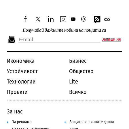
RSS
facebook
twitter
linkedin
instagram
youtube
threads
Получавай важните новини на пощата си
Запиши ме
Икономика
Бизнес
Устойчивост
Общество
Технологии
Lite
Проекти
Всичко
За нас
За реклама
Защита на личните данни