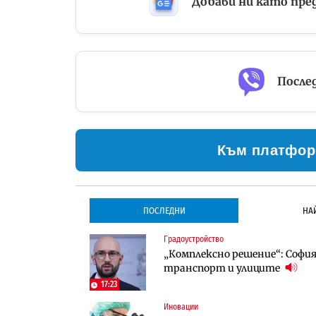
Добави ни като пре
Послед
Към платфор
ПОСЛЕДНИ
НА
Градоустройство
Градоустройство
Инфраструктура
„Комплексно решение“: София 
Столична община избра изп
Проектирането на тунела по
транспорт и улиците
трасе по бул. „Скобелев“
оценки
17:23
Иновации
Инфраструктура
Компании