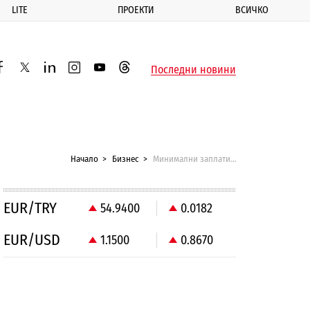
LITE
ПРОЕКТИ
ВСИЧКО
ик
Последни новини
acebook
twitter
linkedin
instagram
youtube
threads
Начало
Бизнес
Минимални заплати по браншове ще има до 2 г.
EUR/TRY
54.9400
0.0182
EUR/USD
1.1500
0.8670