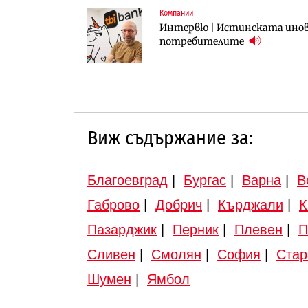
Компании
Инфраструктура
Инфраструктура
Интервю | Истинската инова
АПИ възложи промяната на п
Вторият мост над Варненск
потребителите
Търново
„Черно море“
Виж съдържание за:
Благоевград
|
Бургас
|
Варна
|
В
Габрово
|
Добрич
|
Кърджали
|
К
Пазарджик
|
Перник
|
Плевен
|
П
Сливен
|
Смолян
|
София
|
Стар
Шумен
|
Ямбол