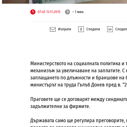
07:45 13.11.2015
~ 1 мин.
Изпрати
Сподели
Споде
Министерството на социалната политика и 
механизъм за увеличаване на заплатите. С
заплащането по длъжности и браншове на б
министърът на труда Гълъб Донев пред в. “2
Праговете ще се договарят между синдикати
задължителни за фирмите.
Държавата само ще регулира преговорите, н