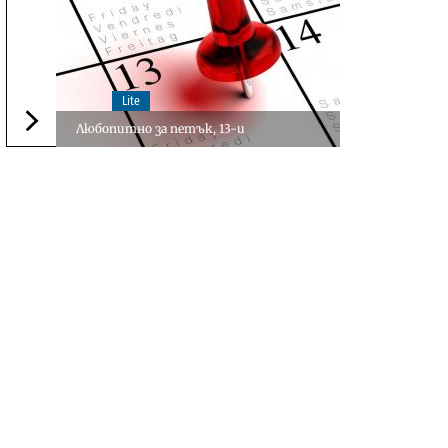
Lite
Любопитно за петък, 13-и
Следваща новина