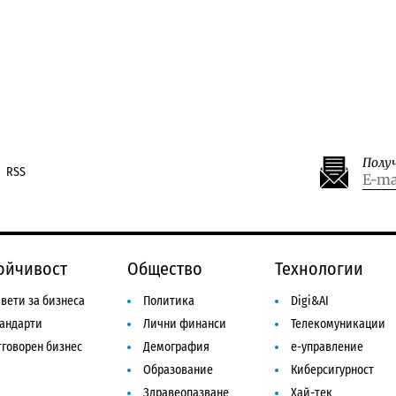
Полу
RSS
ойчивост
Общество
Технологии
вети за бизнеса
Политика
Digi&AI
тандарти
Лични финанси
Телекомуникации
говорен бизнес
Демография
е-управление
Образование
Киберсигурност
Здравеопазване
Хай-тек