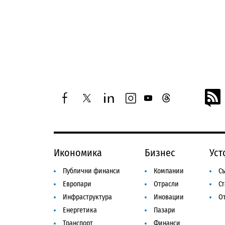
facebook
twitter
linkedin
instagram
youtube
threads
Икономика
Бизнес
Уст
Публични финанси
Компании
Съ
Европари
Отрасли
С
Инфраструктура
Иновации
От
Енергетика
Пазари
Транспорт
Финанси