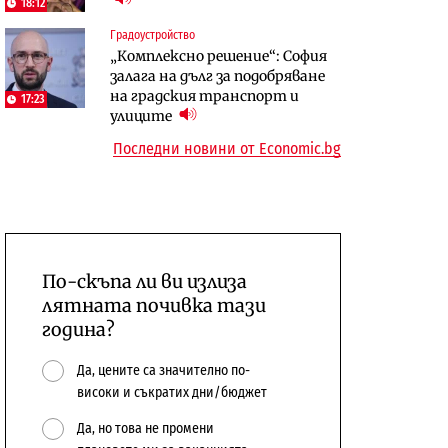
18:12
сушата продължи
10:12
Градоустройство
Digi&AI
Компании
„Комплексно решение“: София
Трафикът толкова е намалял,
„Ендуросат“ ще строи огромен
залага на дълг за подобряване
че големи медии обмислят да се
космически и отбранителен
на градския транспорт и
17:23
откажат напълно от Google
център в Доброславци
улиците
Последни новини от Economic.bg
По-скъпа ли ви излиза
лятната почивка тази
година?
Да, цените са значително по-
високи и съкратих дни/бюджет
Да, но това не промени