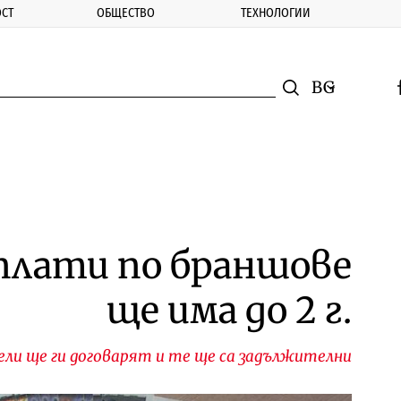
СТ
ОБЩЕСТВО
ТЕХНОЛОГИИ
nomic.bg
Търсене
Смяна на ез
f
Търси
плати по браншове
ще има до 2 г.
ли ще ги договарят и те ще са задължителни