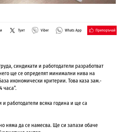
Препоръчай
ли
Туит
Viber
Whats App
труда, синдикати и работодатели разработват
 него ще се определят минимални нива на
аза икономически критерии. Това каза зам.-
4 часа”.
 и работодатели всяка година и ще са
о няма да се намесва. Ще си запази обаче