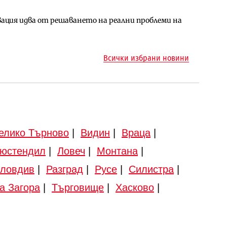
ция идва от решаването на реални проблеми на
арцеларния план за магистралата Русе – Велико
ото езеро става част от бъдещата магистрала
Всички избрани новини
елико Търново
|
Видин
|
Враца
|
юстендил
|
Ловеч
|
Монтана
|
ловдив
|
Разград
|
Русе
|
Силистра
|
а Загора
|
Търговище
|
Хасково
|