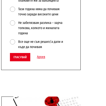
плановете ми за ваканцията
Тази година няма да почивам
точно заради високите цени
Не забелязвам разлика – харча
толкова, колкото и миналата
година
Все още не съм решил/а дали и
къде да почивам
Архив
ГЛАСУВАЙ