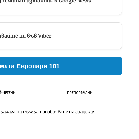
дпочитан източник в Google News
вайте ни във Viber
мата Европари 101
Й-ЧЕТЕНИ
ПРЕПОРЪЧАНИ
залага на дълг за подобряване на градския
ълнител за преместването на трамвайното
д Петрохан ще върви паралелно с екологичните