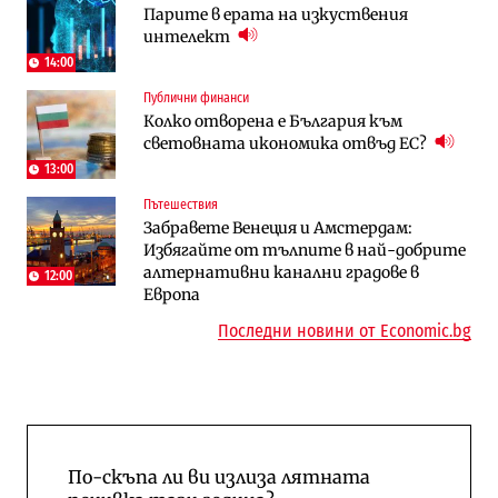
Парите в ерата на изкуствения
работи с 5 блока
космически и отбранителен център в
интелект
Доброславци
14:00
Digi&AI
Регулации
Публични финанси
Трафикът толкова е намалял, че големи
Кабинетът иска да отпадне забраната
Колко отворена е България към
медии обмислят да се откажат
за износ на дизел и керосин
световната икономика отвъд ЕС?
напълно от Google
13:00
Пазар на труда
Компании
Пътешествия
Пазарът на труда продължава да се
Интервю | Истинската иновация идва
Забравете Венеция и Амстердам:
охлажда, а три сектора го дърпат
от решаването на реални проблеми на
Избягайте от тълпите в най-добрите
надолу
потребителите
алтернативни канални градове в
12:00
Европа
Последни новини от Economic.bg
По-скъпа ли ви излиза лятната