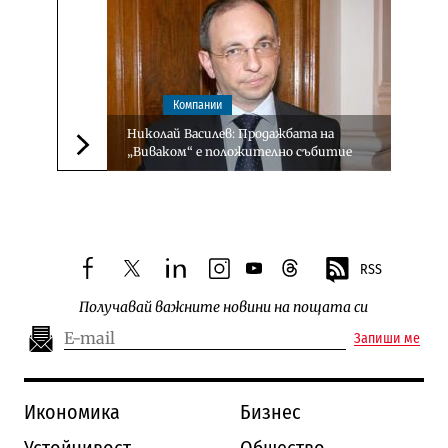
Компании
Николай Василев: Продажбата на
„Виваком“ е положително събитие
Следваща новина
RSS
facebook
twitter
linkedin
instagram
youtube
threads
Получавай важните новини на пощата си
Запиши ме
Икономика
Бизнес