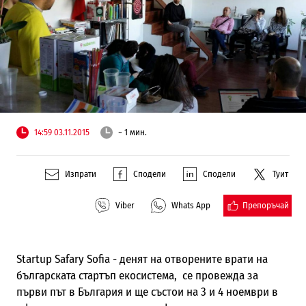
14:59 03.11.2015
~ 1 мин.
Изпрати
Сподели
Сподели
Туит
Препоръчай
Viber
Whats App
Startup Safary Sofia - денят на отворените врати на
българската стартъп екосистема, се провежда за
първи път в България и ще състои на 3 и 4 ноември в