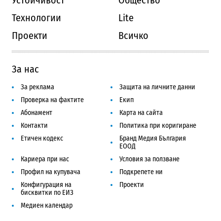
Устойчивост
Общество
Технологии
Lite
Проекти
Всичко
За нас
За реклама
Защита на личните данни
Проверка на фактите
Екип
Абонамент
Карта на сайта
Контакти
Политика при коригиране
Етичен кодекс
Бранд Медия България
ЕООД
Кариера при нас
Условия за ползване
Профил на купувача
Подкрепете ни
Конфигурация на
Проекти
бисквитки по ЕИЗ
Медиен календар