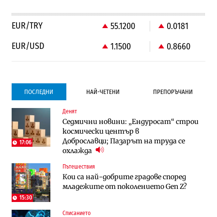
EUR/TRY
55.1200
0.0181
EUR/USD
1.1500
0.8660
ПОСЛЕДНИ
НАЙ-ЧЕТЕНИ
ПРЕПОРЪЧАНИ
Денят
Градоустройство
Градоустройство
Седмични новини: „Ендуросат“ строи
Столична община избра изпълнител за
Столична община избра изпълнител за
космически център в
преместването на трамвайното
преместването на трамвайното
Доброславци; Пазарът на труда се
трасе по бул. „Скобелев“
трасе по бул. „Скобелев“
17:06
охлажда
Компании
Енергетика
Пътешествия
„Ендуросат“ ще строи огромен
Държавният ТЕЦ „Марица изток 2“
Кои са най-добрите градове според
космически и отбранителен център в
работи с 5 блока
младежите от поколението Gen Z?
Доброславци
15:30
Енергетика
Компании
Списанието
Държавният ТЕЦ „Марица изток 2“
„Ендуросат“ ще строи огромен