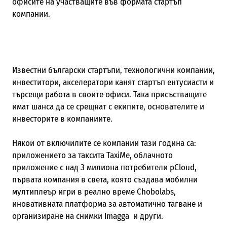
офисите на участващите във формата стартъп
компании.
И
звестни български стартъпи, технологични компании,
инвеститори, акселератори канят стартъп ентусиасти и
търсещи работа в своите офиси. Така присъстващите
имат шанса да се срещнат с екипите, основателите и
инвесторите в компаниите.
Някои от включилите се компании тази година са:
приложението за таксита TaxiMe, облачното
приложение с над 3 милиона потребители pCloud,
първата компания в света, която създава мобилни
мултиплеър игри в реално време Chobolabs,
иновативната платформа за автоматично тагване и
организиране на снимки Imagga и други.