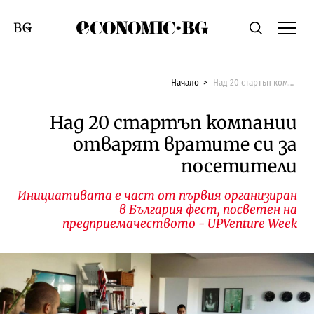
Economic.bg
Търсене
Смяна на език
Начало
Над 20 стартъп компании отварят вратите си за посетители
Над 20 стартъп компании
отварят вратите си за
посетители
Инициативата е част от първия организиран
в България фест, посветен на
предприемачеството - UPVenture Week