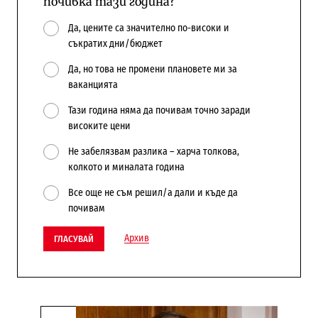
почивка тази година?
Да, цените са значително по-високи и
съкратих дни/бюджет
Да, но това не промени плановете ми за
ваканцията
Тази година няма да почивам точно заради
високите цени
Не забелязвам разлика – харча толкова,
колкото и миналата година
Все още не съм решил/а дали и къде да
почивам
Архив
ГЛАСУВАЙ