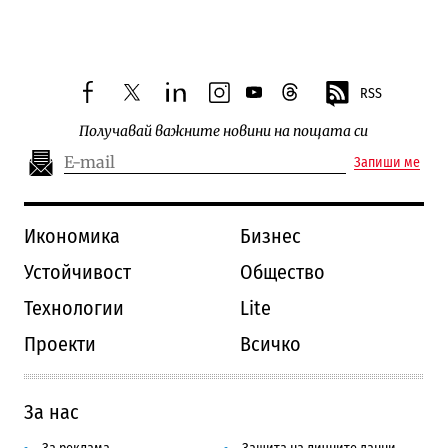
Следваща новина
RSS
facebook
twitter
linkedin
instagram
youtube
threads
Получавай важните новини на пощата си
Запиши ме
Икономика
Бизнес
Устойчивост
Общество
Технологии
Lite
Проекти
Всичко
За нас