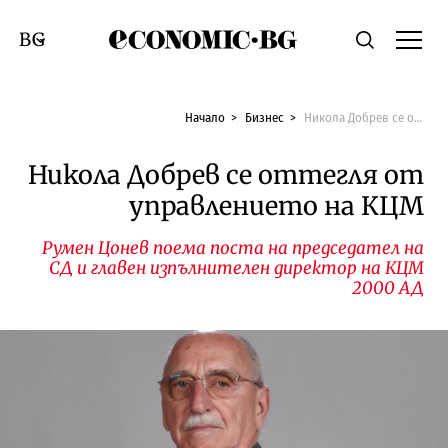
Economic.bg
Търсене
Смяна на език
Начало
Бизнес
Никола Добрев се оттегля от управлението на КЦМ
Никола Добрев се оттегля от
управлението на КЦМ
Румен Цонев поема поста на председател на
СД и главен изпълнителен директор на КЦМ
2000 АД