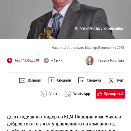
©
ECONOMIC.BG /
ИКОНОМИКА
Никола Добрев като Мистър Икономика 2015
14:24 12.06.2019
~ 1 мин.
Невена Мирчева
Изпрати
Сподели
Сподели
Туит
Препоръчай
Viber
Whats App
Дългогодишният лидер на КЦМ-Пловдив инж. Никола
Добрев се оттегля от управлението на компанията,
съобщиха на пресконференция от дружеството днес.