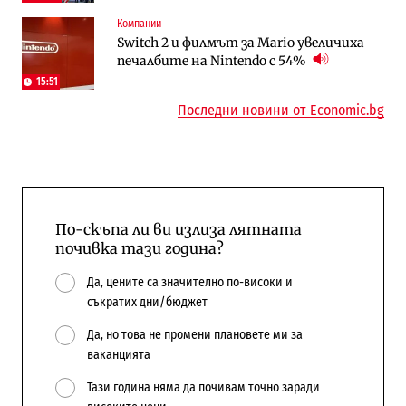
Компании
Публични финанси
Компании
Switch 2 и филмът за Mario увеличиха
Общините вече зависят от
А1 отново е лидер при технологичните
печалбите на Nintendo с 54%
централната власт за 75% от
компании и системните интегратори
бюджетите си
15:51
Последни новини от Economic.bg
По-скъпа ли ви излиза лятната
почивка тази година?
Да, цените са значително по-високи и
съкратих дни/бюджет
Да, но това не промени плановете ми за
ваканцията
Тази година няма да почивам точно заради