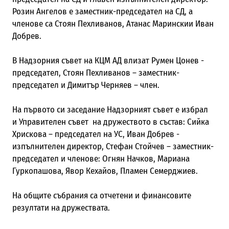
Розин Ангелов е заместник-председател на СД, а
членове са Стоян Пехливанов, Атанас Маринскии Иван
Добрев.
В Надзорния съвет на КЦМ АД влизат Румен Цонев -
председател, Стоян Пехливанов – заместник-
председател и Димитър Черняев – член.
На първото си заседание Надзорният съвет е избрал
и Управителен съвет на дружеството в състав:
Сийка
Хрискова – председател на УС, Иван Добрев -
изпълнителен директор, Стефан Стойчев – заместник-
председател и членове: Огнян Начков, Мариана
Гуркопашова, Явор Кехайов, Пламен Семерджиев.
На общите събрания са отчетени и финансовите
резултати на дружествата.