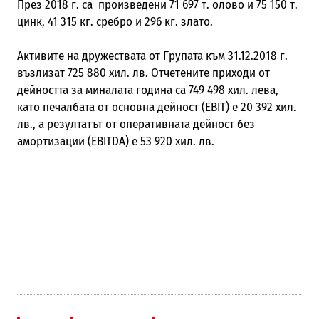
През 2018 г. са произведени 71 697 т. олово и 75 150 т.
цинк, 41 315 кг. сребро и 296 кг. злато.
Активите на дружествата от Групата към 31.12.2018 г.
възлизат 725 880 хил. лв. Отчетените приходи от
дейността за миналата година са 749 498 хил. лева,
като печалбата от основна дейност (
EBIT)
е 20 392 хил.
лв., а резултатът от оперативната дейност без
амортизации
(EBITDA)
е 53 920 хил. лв.