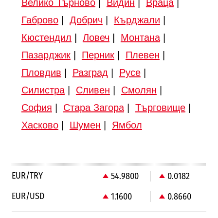
Велико Търново
|
Видин
|
Враца
|
Габрово
|
Добрич
|
Кърджали
|
Кюстендил
|
Ловеч
|
Монтана
|
Пазарджик
|
Перник
|
Плевен
|
Пловдив
|
Разград
|
Русе
|
Силистра
|
Сливен
|
Смолян
|
София
|
Стара Загора
|
Търговище
|
Хасково
|
Шумен
|
Ямбол
EUR/TRY
54.9800
0.0182
EUR/USD
1.1600
0.8660