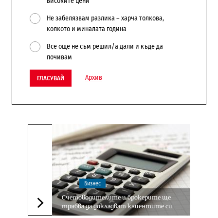
високите цени
Не забелязвам разлика – харча толкова,
колкото и миналата година
Все още не съм решил/а дали и къде да
почивам
Архив
ГЛАСУВАЙ
Бизнес
Счетоводителите и брокерите ще
трябва да докладват клиентите си