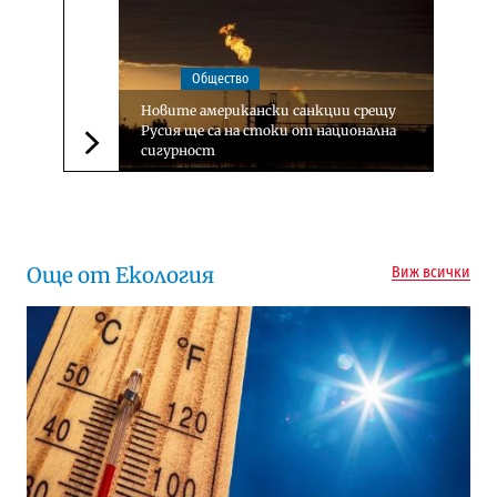
Общество
Новите американски санкции срещу
Русия ще са на стоки от национална
сигурност
Следваща новина
Още от Екология
Виж всички