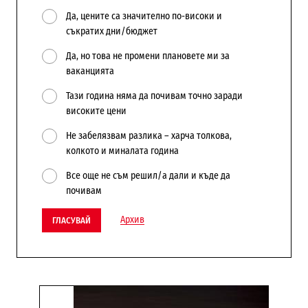
Да, цените са значително по-високи и
съкратих дни/бюджет
Да, но това не промени плановете ми за
ваканцията
Тази година няма да почивам точно заради
високите цени
Не забелязвам разлика – харча толкова,
колкото и миналата година
Все още не съм решил/а дали и къде да
почивам
Архив
ГЛАСУВАЙ