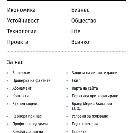
Икономика
Бизнес
Устойчивост
Общество
Технологии
Lite
Проекти
Всичко
За нас
За реклама
Защита на личните данни
Проверка на фактите
Екип
Абонамент
Карта на сайта
Контакти
Политика при коригиране
Етичен кодекс
Бранд Медия България
ЕООД
Кариера при нас
Условия за ползване
Профил на купувача
Подкрепете ни
Конфигурация на
Проекти