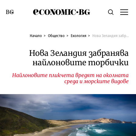
Economic.bg
Търсене
Смяна на език
Начало
Общество
Екология
Нова Зеландия забранява найлоновите торбички
Нова Зеландия забранява
найлоновите торбички
Найлоновите пликчета вредят на околната
среда и морските видове