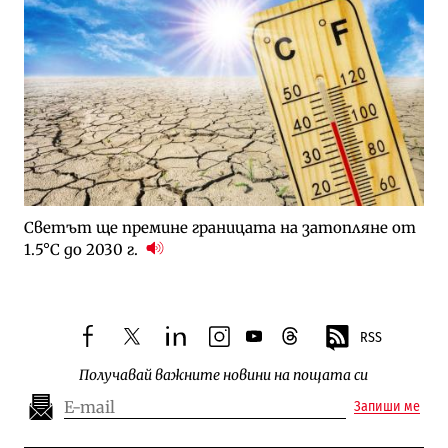
Светът ще премине границата на затопляне от
1.5°C до 2030 г.
RSS
facebook
twitter
linkedin
instagram
youtube
threads
Получавай важните новини на пощата си
Запиши ме