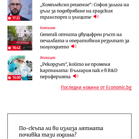
„Комплексно решение“: София залага на
АЕЦ „Козлодуй“ ще работи само още
Столична община избра изпълнител за
дълг за подобряване на градския
няколко седмици, ако сушата продължи
преместването на трамвайното
транспорт и улиците
трасе по бул. „Скобелев“
17:23
Компании
Компании
Енергетика
Generali отчита двуцифрен ръст на
„Ендуросат“ ще строи огромен
Държавният ТЕЦ „Марица изток 2“
печалбата и оперативния резултат за
космически и отбранителен център в
работи с 5 блока
полугодието
Доброславци
16:42
10:12
Иновации
Digi&AI
Компании
„Рекордът“, който не променя
Трафикът толкова е намалял, че големи
„Ендуросат“ ще строи огромен
картината: България пак е в R&D
медии обмислят да се откажат
космически и отбранителен център в
периферията
напълно от Google
Доброславци
16:00
Последни новини от Economic.bg
По-скъпа ли ви излиза лятната
почивка тази година?