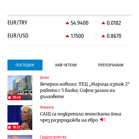
EUR/TRY
54.9400
0.0182
EUR/USD
1.1500
0.8670
ПОСЛЕДНИ
НАЙ-ЧЕТЕНИ
ПРЕПОРЪЧАНИ
Денят
Градоустройство
Компании
Вечерни новини: ТЕЦ „Марица изток 2“
Столична община избра изпълнител за
Vivacom предлага над 150 устройства с
работи с 5 блока; София залага на
преместването на трамвайното
90% отстъпка през август
дълговете
трасе по бул. „Скобелев“
18:40
Финанси
Компании
To:know
САЩ са подкрепили японската йена
Vivacom предлага над 150 устройства с
Последни дни с обозначаване на цените
чрез разпродажба на евро
90% отстъпка през август
в лева: Какво предстои?
18:12
Градоустройство
Енергетика
Градоустройство