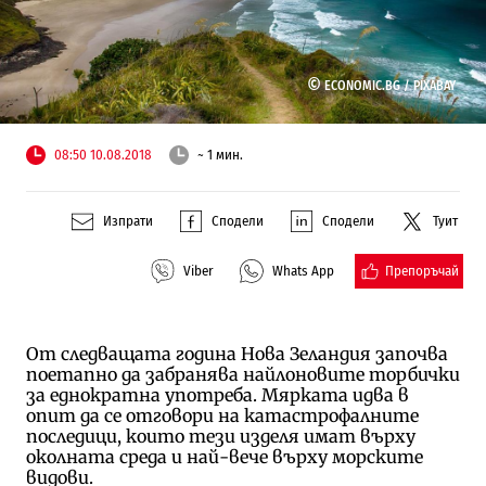
©
ECONOMIC.BG /
PIXABAY
08:50 10.08.2018
~ 1 мин.
Изпрати
Сподели
Сподели
Туит
Препоръчай
Viber
Whats App
От следващата година Нова Зеландия започва
поетапно да забранява найлоновите торбички
за еднократна употреба. Мярката идва в
опит да се отговори на катастрофалните
последици, които тези изделя имат върху
околната среда и най-вече върху морските
видови.