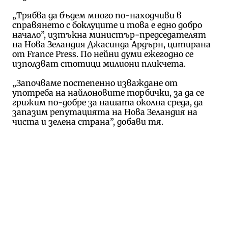
„Трябва да бъдем много по-находчиви в
справянето с боклуците и това е едно добро
начало”, изтъкна министър-председателят
на Нова Зеландия Джасинда Ардърн, цитирана
от France Press. По нейни думи ежегодно се
използват стотици милиони пликчета.
„Започваме постепенно изваждане от
употреба на найлоновите торбички, за да се
грижим по-добре за нашата околна среда, да
запазим репутацията на Нова Зеландия на
чиста и зелена страна”, добави тя.