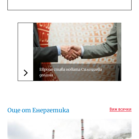
Европа става новата Силициева
долина
Следваща новина
Още от Енергетика
Виж всички