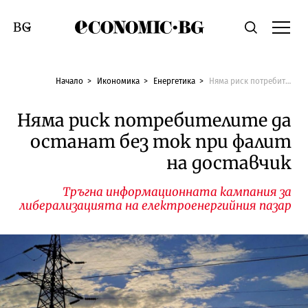
Economic.bg
Търсене
Смяна на език
Начало
Икономика
Енергетика
Няма риск потребителите да останат без ток при фалит на доставчик
Няма риск потребителите да
останат без ток при фалит
на доставчик
Тръгна информационната кампания за
либерализацията на електроенергийния пазар