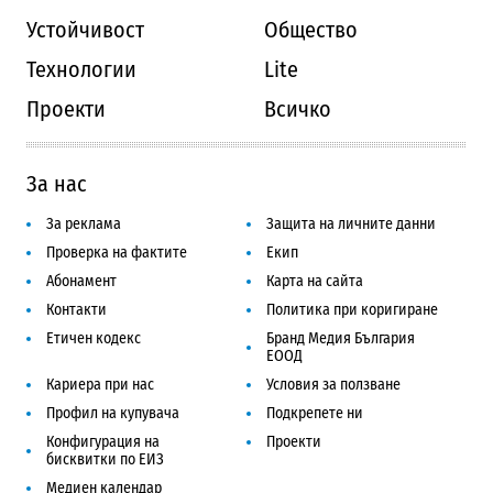
Устойчивост
Общество
Технологии
Lite
Проекти
Всичко
За нас
За реклама
Защита на личните данни
Проверка на фактите
Екип
Абонамент
Карта на сайта
Контакти
Политика при коригиране
Етичен кодекс
Бранд Медия България
ЕООД
Кариера при нас
Условия за ползване
Профил на купувача
Подкрепете ни
Конфигурация на
Проекти
бисквитки по ЕИЗ
Медиен календар