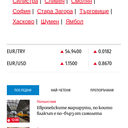
Силистра
|
Сливен
|
Смолян
|
София
|
Стара Загора
|
Търговище
|
Хасково
|
Шумен
|
Ямбол
EUR/TRY
54.9400
0.0182
EUR/USD
1.1500
0.8670
ПОСЛЕДНИ
НАЙ-ЧЕТЕНИ
ПРЕПОРЪЧАНИ
Пътешествия
Градоустройство
Компании
Европейските маршрути, по които
Столична община избра изпълнител за
Vivacom предлага над 150 устройства с
влакът е по-бърз от самолета
преместването на трамвайното
90% отстъпка през август
трасе по бул. „Скобелев“
12:00