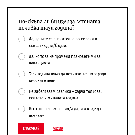
По-скъпа ли ви излиза лятната
почивка тази година?
Да, цените са значително по-високи и
съкратих дни/бюджет
Да, но това не промени плановете ми за
ваканцията
Тази година няма да почивам точно заради
високите цени
Не забелязвам разлика – харча толкова,
колкото и миналата година
Все още не съм решил/а дали и къде да
почивам
Архив
ГЛАСУВАЙ