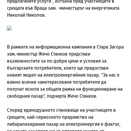
предлаганите услуги“, изтъкна пред участниците в
срещата във Враца зам. -министърът на енергетиката
Николай Николов.
В рамките на информационна кампания в Стара Загора
зам.-министър Жечо Станков представи
възможностите за по-добри цени и условия за
българските потребители, които ще предостави
новият модел на електроенергийния пазар. "За нас е
важно всички заинтересовани потребители да
получат яснота за общата рамка на функциониране на
свободния пазар", подчерта Жечо Станков.
Според единодушното становище на участниците в
срещите, най-сериозното предимство на
либерализирания пазар на електроенергия е фактът,