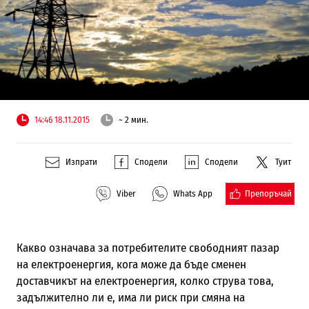
14:46 18.11.2015
~ 2 мин.
Изпрати
Сподели
Сподели
Туит
Препоръчай
Viber
Whats App
Какво означава за потребителите свободният пазар
на електроенергия, кога може да бъде сменен
доставчикът на електроенергия, колко струва това,
задължително ли е, има ли риск при смяна на