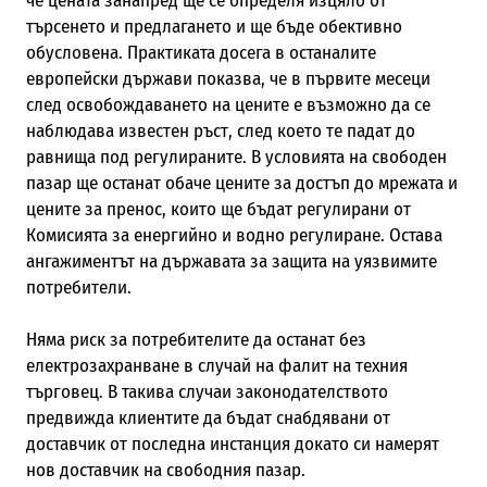
че цената занапред ще се определя изцяло от
търсенето и предлагането и ще бъде обективно
обусловена. Практиката досега в останалите
европейски държави показва, че в първите месеци
след освобождаването на цените е възможно да се
наблюдава известен ръст, след което те падат до
равнища под регулираните. В условията на свободен
пазар ще останат обаче цените за достъп до мрежата и
цените за пренос, които ще бъдат регулирани от
Комисията за енергийно и водно регулиране. Остава
ангажиментът на държавата за защита на уязвимите
потребители.
Няма риск за потребителите да останат без
електрозахранване в случай на фалит на техния
търговец. В такива случаи законодателството
предвижда клиентите да бъдат снабдявани от
доставчик от последна инстанция докато си намерят
нов доставчик на свободния пазар.