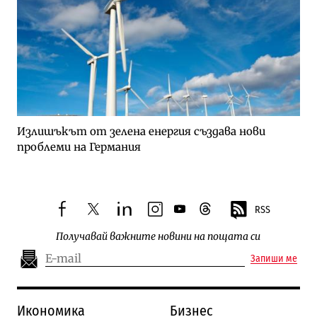
Излишъкът от зелена енергия създава нови
проблеми на Германия
RSS
facebook
twitter
linkedin
instagram
youtube
threads
Получавай важните новини на пощата си
Запиши ме
Икономика
Бизнес