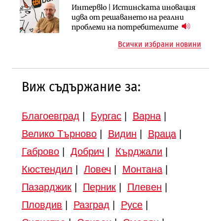
Инфраструктура
Инфраструктура
Интервю | Истинската иновация
АПИ възложи промяната на
Вторият мост над Варненското
идва от решаването на реални
парцеларния план за
езеро става част от бъдещата
проблеми на потребителите
магистралата Русе – Велико
магистрала „Черно море“
Всички избрани новини
Търново
Виж съдържание за:
Благоевград
|
Бургас
|
Варна
|
Велико Търново
|
Видин
|
Враца
|
Габрово
|
Добрич
|
Кърджали
|
Кюстендил
|
Ловеч
|
Монтана
|
Пазарджик
|
Перник
|
Плевен
|
Пловдив
|
Разград
|
Русе
|