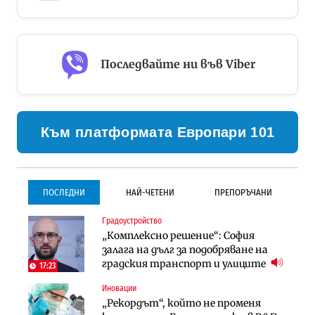
Последвайте ни във Viber
Към платформата Европари 101
ПОСЛЕДНИ
НАЙ-ЧЕТЕНИ
ПРЕПОРЪЧАНИ
Градоустройство
Градоустройство
Инфраструктура
„Комплексно решение“: София
Столична община избра
Проектирането на тунела под
залага на дълг за подобряване на
изпълнител за преместването на
Петрохан ще върви паралелно с
градския транспорт и улиците
трамвайното трасе по бул.
екологичните оценки
17:23
„Скобелев“
Иновации
Компании
Инфраструктура
„Рекордът“, който не променя
„Хювефарма“ подписа договор за