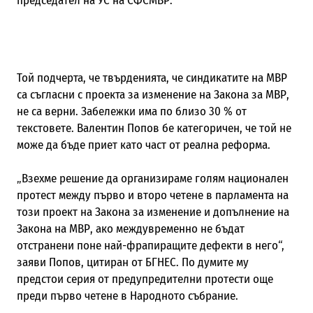
председател на УС на СФСМВР.
Той подчерта, че твърденията, че синдикатите на МВР
са съгласни с проекта за изменение на Закона за МВР,
не са верни. Забележки има по близо 30 % от
текстовете. Валентин Попов бе категоричен, че той не
може да бъде приет като част от реална реформа.
„Взехме решение да организираме голям национален
протест между първо и второ четене в
парламента
на
този проект на Закона за изменение и допълнение на
Закона на МВР, ако междувременно не бъдат
отстранени поне най-фрапиращите дефекти в него
“,
заяви Попов, цитиран от БГНЕС
.
По думите му
предстои серия от предупредителни протести
още
преди
първо четене в
Народното събрание.