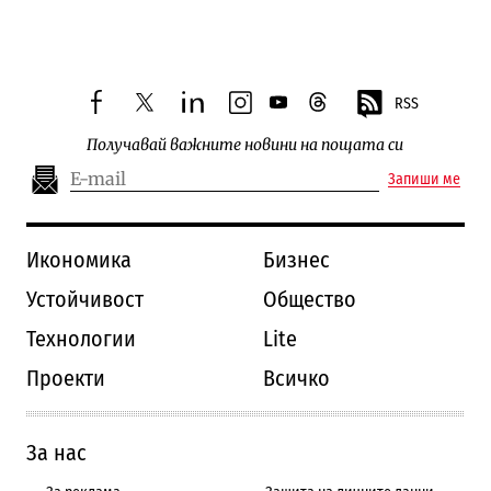
Следваща новина
RSS
facebook
twitter
linkedin
instagram
youtube
threads
Получавай важните новини на пощата си
Запиши ме
Икономика
Бизнес
Устойчивост
Общество
Технологии
Lite
Проекти
Всичко
За нас