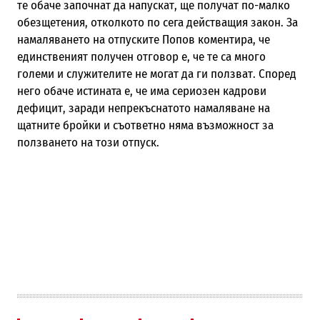
те обаче
започнат да напускат
,
ще получат по-малко
обезщетения, отколкото по сега действащия закон.
За
намаляването на отпуските Попов коментира, че
единственият получен отговор е, че те са много
големи и служителите не могат да ги ползват. Според
него обаче истината е, че има сериозен кадрови
дефицит, заради непрекъснатото намаляване на
щатните бройки и съответно няма възможност за
ползването на този отпуск.