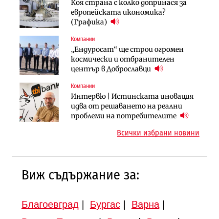
Компании
Коя страна с колко допринася за
След 20 години застой: Данъчните
„Ендуросат“ ще строи огромен
европейската икономика?
оценки на имотите може да бъдат
космически и отбранителен
(Графика)
вдигнати
център в Доброславци
Компании
Градоустройство
Компании
„Ендуросат“ ще строи огромен
Столична община избра
„Хювефарма“ подписа договор за
космически и отбранителен
изпълнител за преместването на
придобиване на Euroapi Italy
център в Доброславци
трамвайното трасе по бул.
„Скобелев“
Компании
Инфраструктура
Инфраструктура
Интервю | Истинската иновация
АПИ възложи промяната на
Вторият мост над Варненското
идва от решаването на реални
парцеларния план за
езеро става част от бъдещата
проблеми на потребителите
магистралата Русе – Велико
магистрала „Черно море“
Всички избрани новини
Търново
Виж съдържание за:
Благоевград
|
Бургас
|
Варна
|