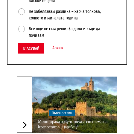
високите цени
Не забелязвам разлика – харча толкова,
колкото и миналата година
Все още не съм решил/а дали и къде да
почивам
Архив
ГЛАСУВАЙ
Пътешествия
Монтираха озвучителна система на
крепостта „Царевец“