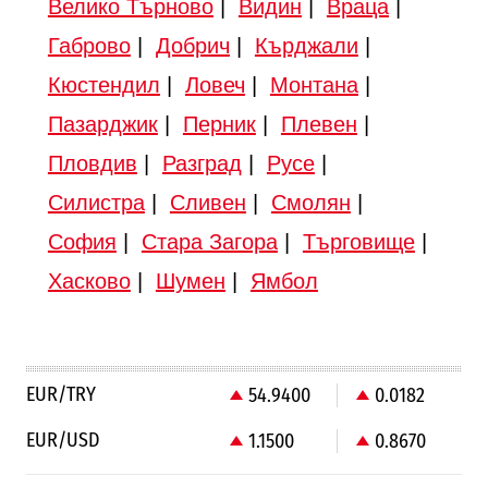
Велико Търново
|
Видин
|
Враца
|
Габрово
|
Добрич
|
Кърджали
|
Кюстендил
|
Ловеч
|
Монтана
|
Пазарджик
|
Перник
|
Плевен
|
Пловдив
|
Разград
|
Русе
|
Силистра
|
Сливен
|
Смолян
|
София
|
Стара Загора
|
Търговище
|
Хасково
|
Шумен
|
Ямбол
EUR/TRY
54.9400
0.0182
EUR/USD
1.1500
0.8670