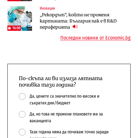
Иновации
Digi&AI
Компании
„Рекордът“, който не променя
Трафикът толкова е намалял, че големи
„Ендуросат“ ще строи огромен
картината: България пак е в R&D
медии обмислят да се откажат
космически и отбранителен център в
периферията
напълно от Google
Доброславци
16:00
Последни новини от Economic.bg
По-скъпа ли ви излиза лятната
почивка тази година?
Да, цените са значително по-високи и
съкратих дни/бюджет
Да, но това не промени плановете ми за
ваканцията
Тази година няма да почивам точно заради