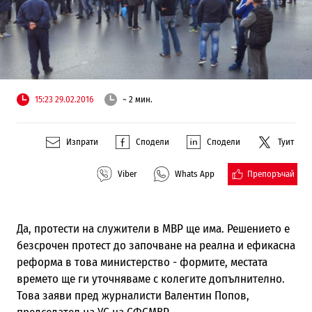
15:23 29.02.2016
~ 2 мин.
Изпрати
Сподели
Сподели
Туит
Препоръчай
Viber
Whats App
Да, протести на служители в МВР ще има. Решението е
безсрочен протест до започване на реална и ефикасна
реформа в това министерство - формите, местата
времето ще ги уточняваме с колегите допълнително.
Това заяви пред журналисти Валентин Попов,