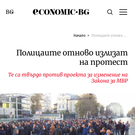
Economic.bg
Търсене
Смяна на език
Начало
Полицаите отново излизат на протест
Полицаите отново излизат
на протест
Те са твърдо против проекта за изменение на
Закона за МВР