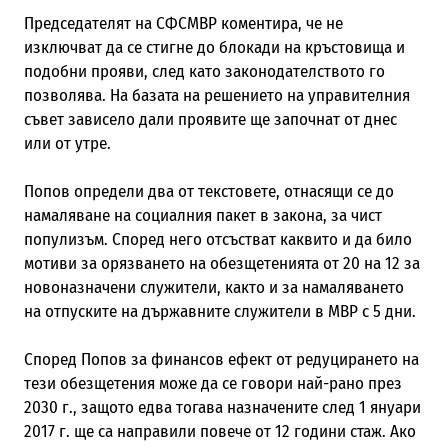
Председателят на СФСМВР коментира, че не
изключват да се стигне до блокади на кръстовища и
подобни прояви, след като законодателството го
позволява. На базата на решението на управителния
съвет зависело дали проявите ще започнат от днес
или от утре.
Попов определи два от текстовете, отнасящи се до
намаляване на социалния пакет в закона, за чист
популизъм. Според него отсъстват каквито и да било
мотиви за орязването на обезщетенията от 20 на 12 за
новоназначени служители, както и за намаляването
на отпуските на държавните служители в МВР с 5 дни.
Според
Попов
за финансов ефект от редуцирането на
тези обезщетения може да се говори най-рано през
2030 г.
, защото е
два тогава назначените след 1 януари
2017
г. ще са направили повече от 12 години стаж
. А
ко