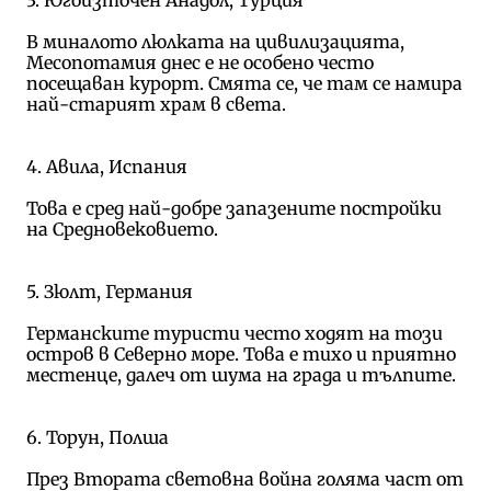
В миналото люлката на цивилизацията,
Месопотамия днес е не особено често
посещаван курорт. Смята се, че там се намира
най-старият храм в света.
4. Авила, Испания
Това е сред най-добре запазените постройки
на Средновековието.
5. Зюлт, Германия
Германските туристи често ходят на този
остров в Северно море. Това е тихо и приятно
местенце, далеч от шума на града и тълпите.
6. Торун, Полша
През Втората световна война голяма част от