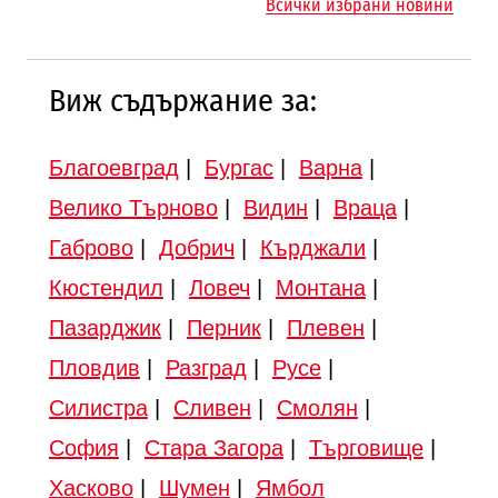
Всички избрани новини
Търново
Виж съдържание за:
Благоевград
|
Бургас
|
Варна
|
Велико Търново
|
Видин
|
Враца
|
Габрово
|
Добрич
|
Кърджали
|
Кюстендил
|
Ловеч
|
Монтана
|
Пазарджик
|
Перник
|
Плевен
|
Пловдив
|
Разград
|
Русе
|
Силистра
|
Сливен
|
Смолян
|
София
|
Стара Загора
|
Търговище
|
Хасково
|
Шумен
|
Ямбол