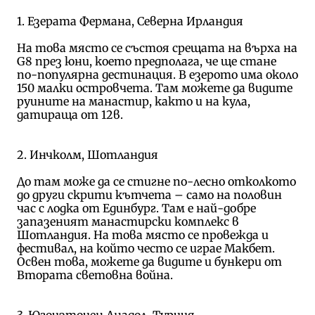
1. Езерата Фермана, Северна Ирландия
На това място се състоя срещата на върха на
G8 през юни, което предполага, че ще стане
по-популярна дестинация. В езерото има около
150 малки островчета. Там можете да видите
руините на манастир, както и на кула,
датираща от 12в.
2. Инчколм, Шотландия
До там може да се стигне по-лесно отколкото
до други скрити кътчета – само на половин
час с лодка от Единбург. Там е най-добре
запазеният манастирски комплекс в
Шотландия. На това място се провежда и
фестивал, на който често се играе Макбет.
Освен това, можете да видите и бункери от
Втората световна война.
3. Югоизточен Анадол, Турция