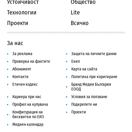
Устойчивост
Общество
Технологии
Lite
Проекти
Всичко
За нас
За реклама
Защита на личните данни
Проверка на фактите
Екип
Абонамент
Карта на сайта
Контакти
Политика при коригиране
Етичен кодекс
Бранд Медия България
ЕООД
Кариера при нас
Условия за ползване
Профил на купувача
Подкрепете ни
Конфигурация на
Проекти
бисквитки по ЕИЗ
Медиен календар