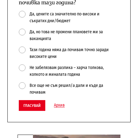
почивка тази година?
Да, цените са значително по-високи и
съкратих дни/бюджет
Да, но това не промени плановете ми за
ваканцията
Тази година няма да почивам точно заради
високите цени
Не забелязвам разлика – харча толкова,
колкото и миналата година
Все още не съм решил/а дали и къде да
почивам
Архив
ГЛАСУВАЙ