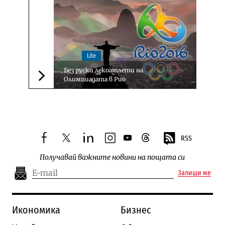
Lite
Без руски лекоатлети на
Олимпиадата в Рио
Следваща новина
RSS
facebook
twitter
linkedin
instagram
youtube
threads
Получавай важните новини на пощата си
Запиши ме
Икономика
Бизнес