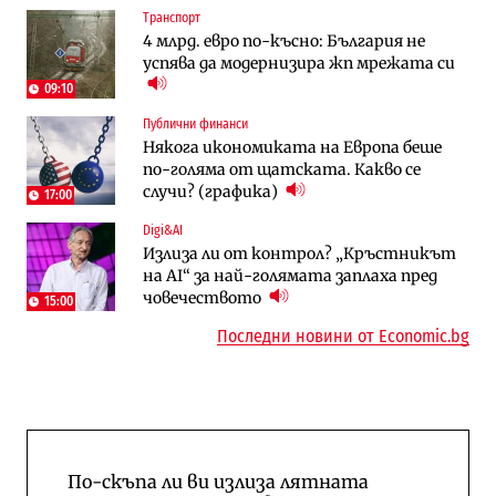
Транспорт
Компании
Енергетика
4 млрд. евро по-късно: България не
„Ендуросат“ ще строи огромен
Държавният ТЕЦ „Марица изток 2“
успява да модернизира жп мрежата си
космически и отбранителен център в
работи с 5 блока
Доброславци
09:10
Публични финанси
Енергетика
Компании
Някога икономиката на Европа беше
Държавният ТЕЦ „Марица изток 2“
„Ендуросат“ ще строи огромен
по-голяма от щатската. Какво се
работи с 5 блока
космически и отбранителен център в
случи? (графика)
Доброславци
17:00
Digi&AI
Енергетика
Регулации
Излиза ли от контрол? „Кръстникът
АЕЦ „Козлодуй“ ще работи само още
Лекарствата за редки болести
на AI“ за най-голямата заплаха пред
няколко седмици, ако сушата продължи
попадат в капан на обществените
човечеството
поръчки?
15:00
Последни новини от Economic.bg
По-скъпа ли ви излиза лятната