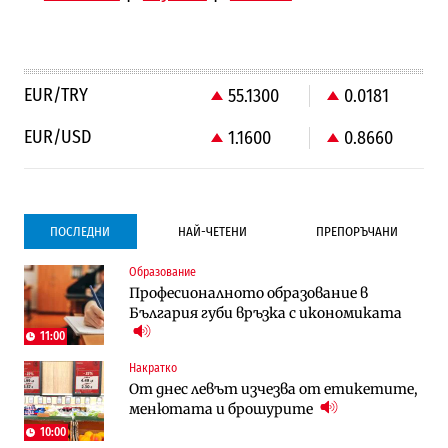
EUR/TRY
55.1300
0.0181
EUR/USD
1.1600
0.8660
ПОСЛЕДНИ
НАЙ-ЧЕТЕНИ
ПРЕПОРЪЧАНИ
Образование
Градоустройство
Компании
Професионалното образование в
Столична община избра изпълнител за
Vivacom предлага над 150 устройства с
България губи връзка с икономиката
преместването на трамвайното
90% отстъпка през август
трасе по бул. „Скобелев“
11:00
Накратко
Компании
Градоустройство
От днес левът изчезва от етикетите,
Vivacom предлага над 150 устройства с
Столична община избра изпълнител за
менютата и брошурите
90% отстъпка през август
преместването на трамвайното
трасе по бул. „Скобелев“
10:00