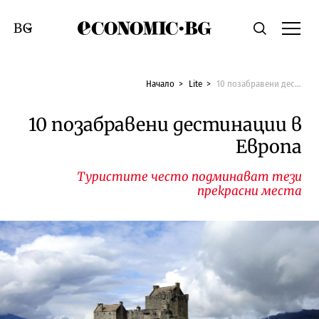
Economic.bg
Търсене
Смяна на език
Начало
Lite
10 позабравени дестинации в Европа
10 позабравени дестинации в
Европа
Туристите често подминават тези
прекрасни места