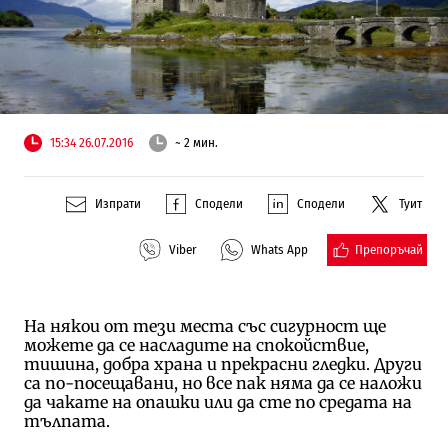
15:34 26.07.2016
~ 2 мин.
Изпрати
Сподели
Сподели
Туит
Препоръчай
Viber
Whats App
На някои от тези места със сигурност ще
можете да се насладите на спокойствие,
тишина, добра храна и прекрасни гледки. Други
са по-посещавани, но все пак няма да се наложи
да чакате на опашки или да сте по средата на
тълпата.