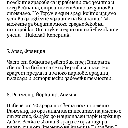
полските градове са изравнени със земята и
след войната, строителството им започва
отначало. Но Торун е един град, който изцяло
успява да избегне ударите на войната. Тук
можете да видите много средновековни
постройки. От тук е и един от най-великите
учени - Николай Коперник.
7. Арас, Франция
Част от бойните действия през Втората
световна война са се извършвали там. Но
градът предлага и много паркове, градини,
площади и исторически забележителности.
8. Ричмънд, Йоркшир, Англия
Повече от 50 града по света носят името
Ричмънд, но оригиналният носител на името е
от място, близко до Национален парк Йоркшир
Дейлс. Всяка събота в града се организира
пазар, още от времето на кралица Елизабет I.