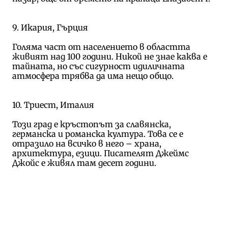
9. Икария, Гърция
Голяма част от населението в областта
живият над 100 години. Никой не знае каква е
тайната, но със сигурност идиличната
атмосфера трябва да има нещо общо.
10. Триест, Италия
Този град е кръстопът за славянска,
германска и романска култура. Това се е
отразило на всичко в него – храна,
архитектура, езици. Писателят Джеймс
Джойс е живял там десет години.