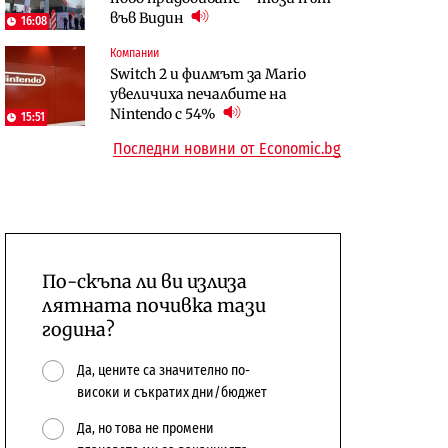
във Видин
откажат напълно от Google
население и все повече сгради
16:08
Компании
Публични финанси
Компании
Switch 2 и филмът за Mario
Общините вече зависят от
А1 отново е лидер при
увеличиха печалбите на
централната власт за 75% от
технологичните компании и
Nintendo с 54%
15:51
бюджетите си
системните интегратори
Последни новини от Economic.bg
По-скъпа ли ви излиза
лятната почивка тази
година?
Да, цените са значително по-
високи и съкратих дни/бюджет
Да, но това не промени