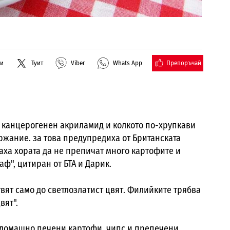
Препоръчай
ли
Туит
Viber
Whats App
канцерогенен акриламид и колкото по-хрупкави
ържание. за това предупредиха от Британската
аха хората да не препичат много картофите и
ф", цитиран от БТА и Дарик.
твят само до светлозлатист цвят. Филийките трябва
вят".
 домашно печени картофи, чипс и препечени