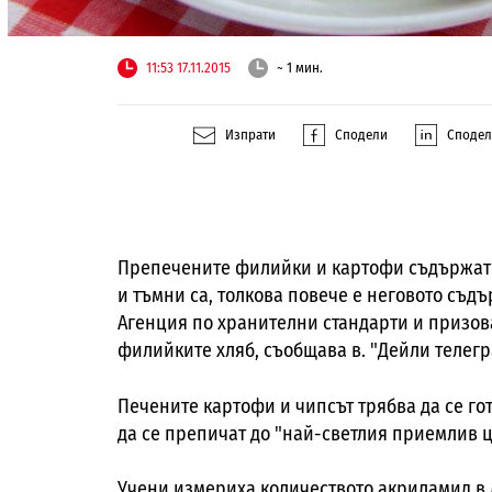
11:53 17.11.2015
~ 1 мин.
Изпрати
Сподели
Споде
Препечените филийки и картофи съдържат 
и тъмни са, толкова повече е неговото съд
Агенция по хранителни стандарти и призов
филийките хляб, съобщава в. "Дейли телегра
Печените картофи и чипсът трябва да се го
да се препичат до "най-светлия приемлив ц
Учени измериха количеството акриламид
в