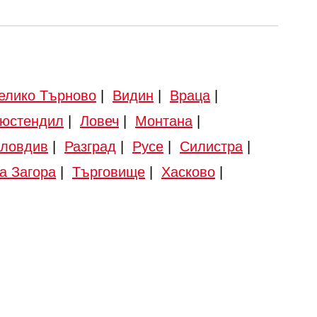
елико Търново
|
Видин
|
Враца
|
юстендил
|
Ловеч
|
Монтана
|
ловдив
|
Разград
|
Русе
|
Силистра
|
а Загора
|
Търговище
|
Хасково
|