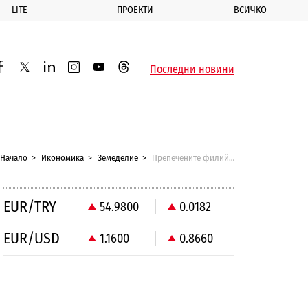
LITE
ПРОЕКТИ
ВСИЧКО
ик
Последни новини
acebook
twitter
linkedin
instagram
youtube
threads
Начало
Икономика
Земеделие
Препечените филийки - с канцерогенен химикал
EUR/TRY
54.9800
0.0182
EUR/USD
1.1600
0.8660