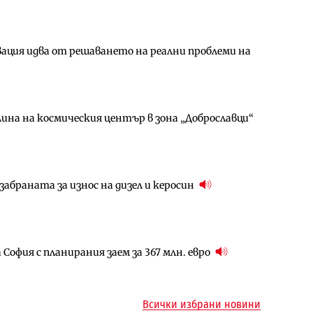
ция идва от решаването на реални проблеми на
амо още няколко седмици, ако сушата продължи
ългария продължава да се охлажда (Графика)
ина на космическия център в зона „Доброславци“
за придобиване на Euroapi Italy
ъчните оценки на имотите може да бъдат
абраната за износ на дизел и керосин
арцеларния план за магистралата Русе – Велико
ото езеро става част от бъдещата магистрала
София с планирания заем за 367 млн. евро
ъм надзора на двете метростанции в „Люлин“
ма „на ръчно управление“ общинската
Всички избрани новини