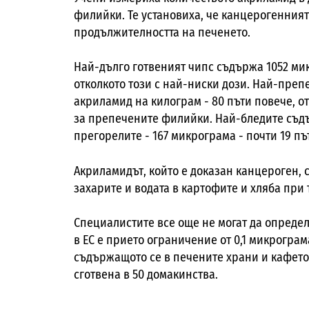
филийки. Те установиха, че канцерогенният
продължителността на печенето.
Най-дълго готвеният чипс съдържа 1052 м
отколкото този с най-ниски дози. Най-пре
акриламид на килограм - 80 пъти повече, о
за препечените филийки. Най-бледите съдъ
прегорелите - 167 микрограма - почти 19 пъ
Акриламидът, който е доказан канцероген, 
захарите и водата в картофите и хляба при 
Специалистите все още не могат да определ
в ЕС е прието ограничение от 0,1 микрограм
съдържащото се в печените храни и кафето.
сготвена в 50 домакинства.