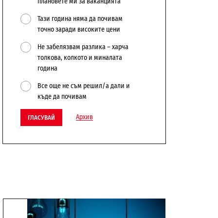
плановете ми за ваканцията
Тази година няма да почивам
точно заради високите цени
Не забелязвам разлика – харча
толкова, колкото и миналата
година
Все още не съм решил/а дали и
къде да почивам
Архив
ГЛАСУВАЙ