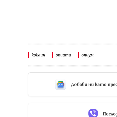
кокаин
опиати
опиум
Добави ни като пре
Послед