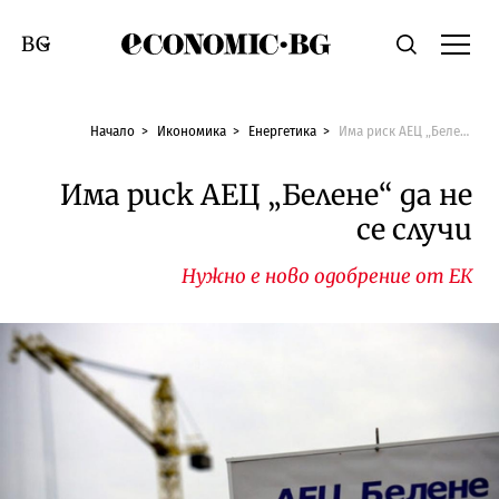
Economic.bg
Търсене
Смяна на език
Начало
Икономика
Енергетика
Има риск АЕЦ „Белене“ да не се случи
Има риск АЕЦ „Белене“ да не
се случи
Нужно е ново одобрение от ЕК