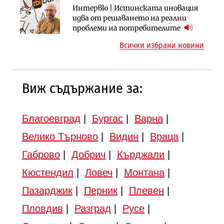
Инфраструктура
Инфраструктура
Интервю | Истинската иновация
АПИ възложи промяната на
Вторият мост над Варненското
идва от решаването на реални
парцеларния план за
езеро става част от бъдещата
проблеми на потребителите
магистралата Русе – Велико
магистрала „Черно море“
Всички избрани новини
Търново
Виж съдържание за:
Благоевград
|
Бургас
|
Варна
|
Велико Търново
|
Видин
|
Враца
|
Габрово
|
Добрич
|
Кърджали
|
Кюстендил
|
Ловеч
|
Монтана
|
Пазарджик
|
Перник
|
Плевен
|
Пловдив
|
Разград
|
Русе
|