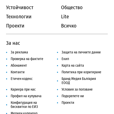
Устойчивост
Общество
Технологии
Lite
Проекти
Всичко
За нас
За реклама
Защита на личните данни
Проверка на фактите
Екип
Абонамент
Карта на сайта
Контакти
Политика при коригиране
Етичен кодекс
Бранд Медия България
ЕООД
Кариера при нас
Условия за ползване
Профил на купувача
Подкрепете ни
Конфигурация на
Проекти
бисквитки по ЕИЗ
Медиен календар