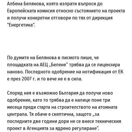
Албена Белянова, която изпрати въпроси до
Европейската комисия относно състоянието на проекта
и получи конкретни отговори по тях от дирекция
"Енергетика".
По думите на Белянова в писмото пише, че
площадката на АЕЦ „Белене“ трябва да се лицензира
наново. Последното одобрение на нотификация от ЕК
е през 2007 г. и то вече не е в сила.
Според нея е възможно България да получи ново
одобрение, като то трябва да е налице поне три
месеца преди старта на строителството на атомната
централа. Тя обаче е скептична, защото „за
последните две години дори не се внесе техническия
проект в Агенцията за ядрено регулиране“.