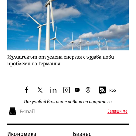
Излишъкът от зелена енергия създава нови
проблеми на Германия
RSS
facebook
twitter
linkedin
instagram
youtube
threads
Получавай важните новини на пощата си
Запиши ме
Икономика
Бизнес