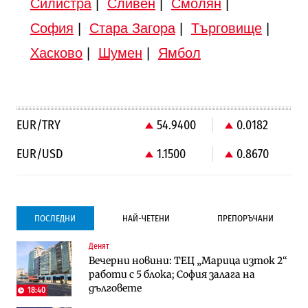
Силистра
|
Сливен
|
Смолян
|
София
|
Стара Загора
|
Търговище
|
Хасково
|
Шумен
|
Ямбол
EUR/TRY
54.9400
0.0182
EUR/USD
1.1500
0.8670
ПОСЛЕДНИ
НАЙ-ЧЕТЕНИ
ПРЕПОРЪЧАНИ
Денят
Градоустройство
Компании
Вечерни новини: ТЕЦ „Марица изток 2“
Столична община избра изпълнител за
Vivacom предлага над 150 устройства с
работи с 5 блока; София залага на
преместването на трамвайното
90% отстъпка през август
дълговете
трасе по бул. „Скобелев“
18:40