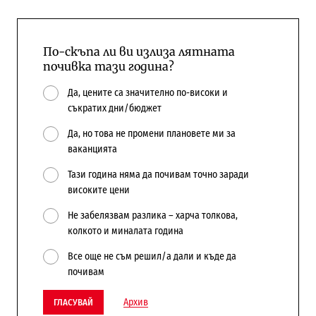
По-скъпа ли ви излиза лятната
почивка тази година?
Да, цените са значително по-високи и
съкратих дни/бюджет
Да, но това не промени плановете ми за
ваканцията
Тази година няма да почивам точно заради
високите цени
Не забелязвам разлика – харча толкова,
колкото и миналата година
Все още не съм решил/а дали и къде да
почивам
Архив
ГЛАСУВАЙ