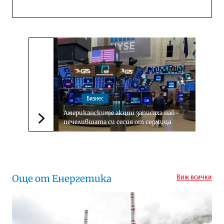
Бизнес
Американските акции записаха най-
печелившата си сесия от седмица
Следваща новина
Още от Енергетика
Виж всички