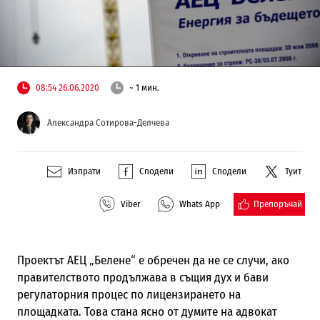
08:54 26.06.2020
~ 1 мин.
Александра Сотирова-Делчева
Изпрати
Сподели
Сподели
Туит
Препоръчай
Viber
Whats App
Проектът АЕЦ „Белене“ е обречен да не се случи, ако
правителството продължава в същия дух и бави
регулаторния процес по лицензирането на
площадката. Това стана ясно от думите на адвокат