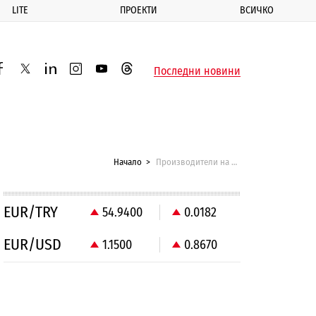
LITE
ПРОЕКТИ
ВСИЧКО
ик
Последни новини
acebook
twitter
linkedin
instagram
youtube
threads
Начало
Производители на домашна ракия протестираха пред парламента
EUR/TRY
54.9400
0.0182
EUR/USD
1.1500
0.8670