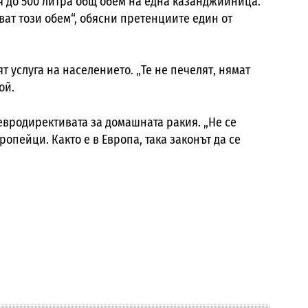
я до 500 литра общ обем на една казанджийница.
ат този обем“, обясни претенциите един от
 услуга на населението. „Те не печелят, нямат
ой.
евродирективата за домашната ракия. „Не се
ропейци. Както е в Европа, така законът да се