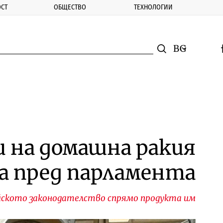
СТ
ОБЩЕСТВО
ТЕХНОЛОГИИ
nomic.bg
Търсене
Смяна на ез
f
Търси
 на домашна ракия
а пред парламента
ейското законодателство спрямо продукта им