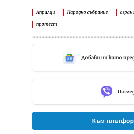
Априлци
Народно събрание
огран
протест
Добави ни като пре
Послед
Към платфор