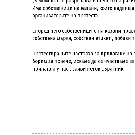
„В момента се разрешава варенето на раки
Има собственици на казани, които надвишав
организаторите на протеста.
Според него собствениците на казани правят
собствена марка, собствен етикет“, добави т
Протестиращите настояха за прилагане на 
борим за повече, искаме да се чувстваме ев
прилага и у нас“, заяви негов съратник.