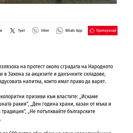
Препоръчай
ли
Туит
Viber
Whats App
злязоха на протест около сградата на Народното
и в Закона за акцизите и данъчните складове,
дусовата напитка, които имат право да варят.
колоритни призиви към властите: „Искаме
ата ракия“, „Ден година храни, казан от мъка и
а традиция“, „Не потъпквайте българските
.