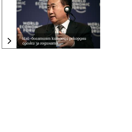
Най-богатият китаец с рекордни
сделки за годината
Следваща новина