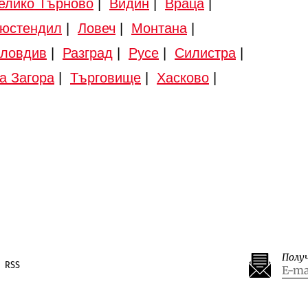
елико Търново
|
Видин
|
Враца
|
юстендил
|
Ловеч
|
Монтана
|
ловдив
|
Разград
|
Русе
|
Силистра
|
а Загора
|
Търговище
|
Хасково
|
Полу
RSS