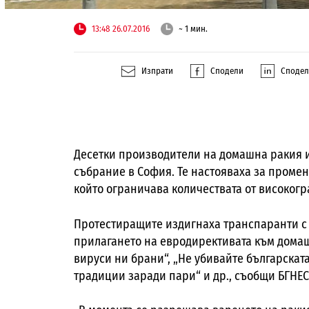
13:48 26.07.2016
~ 1 мин.
Изпрати
Сподели
Споде
Десетки производители на домашна ракия и
събрание в София. Те настояваха за промен
който ограничава количествата от високогра
Протестиращите издигнаха транспаранти с 
прилагането на евродирективата към домашн
вируси ни брани“,
„Не убивайте българскат
традиции заради пари“ и др., съобщи БГНЕС