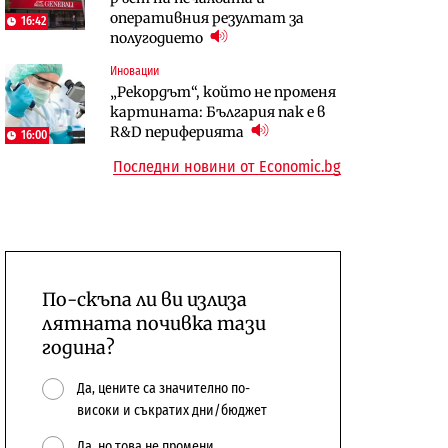
оперативния резултат за
център в Доброславци
център в Доброславци
16:42
полугодието
Digi&AI
Енергетика
Иновации
Трафикът толкова е намалял,
Държавният ТЕЦ „Марица
„Рекордът“, който не променя
че големи медии обмислят да се
изток 2“ работи с 5 блока
картината: България пак е в
откажат напълно от Google
10:12
R&D периферията
16:00
Последни новини от Economic.bg
По-скъпа ли ви излиза
лятната почивка тази
година?
Да, цените са значително по-
високи и съкратих дни/бюджет
Да, но това не промени