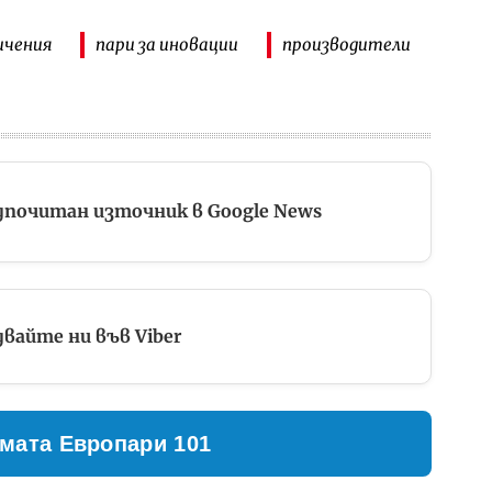
ичения
пари за иновации
производители
дпочитан източник в Google News
вайте ни във Viber
мата Европари 101