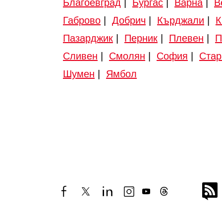
Благоевград
|
Бургас
|
Варна
|
В
Габрово
|
Добрич
|
Кърджали
|
К
Пазарджик
|
Перник
|
Плевен
|
П
Сливен
|
Смолян
|
София
|
Стар
Шумен
|
Ямбол
facebook
twitter
linkedin
instagram
youtube
threads