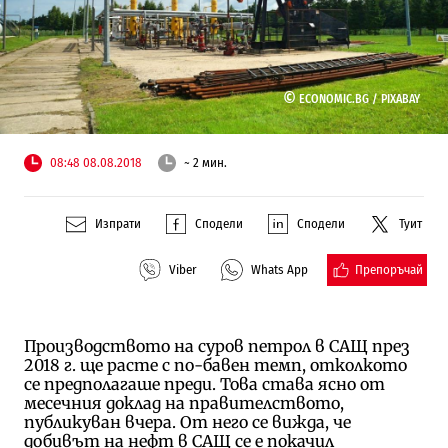
©
ECONOMIC.BG /
PIXABAY
08:48 08.08.2018
~ 2 мин.
Изпрати
Сподели
Сподели
Туит
Препоръчай
Viber
Whats App
Производството на суров петрол в САЩ през
2018 г. ще расте с по-бавен темп, отколкото
се предполагаше преди. Това става ясно от
месечния доклад на правителството,
публикуван вчера. От него се вижда, че
добивът на нефт в САЩ се е покачил