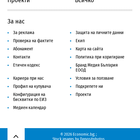
За нас
За реклама
Защита на личните данни
Проверка на фактите
Екип
Абонамент
Карта на сайта
Контакти
Политика при коригиране
Етичен кодекс
Бранд Медия България
ЕООД
Кариера при нас
Условия за ползване
Профил на купувача
Подкрепете ни
Конфигурация на
Проекти
бисквитки по ЕИЗ
Медиен календар
© 2026 Economic.bg;
;
Нагоре
Stock images by
Depositphotos