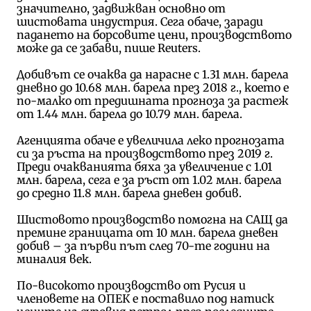
значително, задвижван основно от
шистовата индустрия. Сега обаче, заради
падането на борсовите цени, производството
може да се забави, пише Reuters.
Добивът се очаква да нарасне с 1.31 млн. барела
дневно до 10.68 млн. барела през 2018 г., което е
по-малко от предишната прогноза за растеж
от 1.44 млн. барела до 10.79 млн. барела.
Агенцията обаче е увеличила леко прогнозата
си за ръста на производството през 2019 г.
Преди очакванията бяха за увеличение с 1.01
млн. барела, сега е за ръст от 1.02 млн. барела
до средно 11.8 млн. барела дневен добив.
Шистовото производство помогна на САЩ да
премине границата от 10 млн. барела дневен
добив – за първи път след 70-те години на
миналия век.
По-високото производство от Русия и
членовете на ОПЕК е поставило под натиск