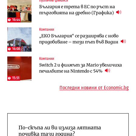
Публични финанси
Енергетика
Градоустройство
България е трета в ЕС по ръст на
АЕЦ „Козлодуй“ ще работи само още
Столична община избра изпълнител за
търговията на дребно (Графика)
няколко седмици, ако сушата продължи
преместването на трамвайното
трасе по бул. „Скобелев“
16:44
Компании
Digi&AI
Отрасли
„ЕКО България“ се разширява с ново
Трафикът толкова е намалял, че големи
Жилищата в България поскъпват при
придобиване – този път във Видин
медии обмислят да се откажат
намаляващо население и все повече
напълно от Google
сгради
16:08
Компании
Публични финанси
Компании
Switch 2 и филмът за Mario увеличиха
Общините вече зависят от
А1 отново е лидер при технологичните
печалбите на Nintendo с 54%
централната власт за 75% от
компании и системните интегратори
бюджетите си
15:51
Последни новини от Economic.bg
По-скъпа ли ви излиза лятната
почивка тази година?