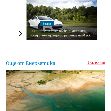
Бизнес
Акциите на Tesla поскъпнаха с 10%
след изненадващото решение на Мъск
Следваща новина
Още от Енергетика
Виж всички