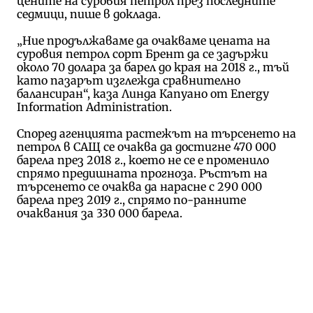
цените на суровия петрол през последните
седмици, пише в доклада.
„Ние продължаваме да очакваме цената на
суровия петрол сорт Брент да се задържи
около 70 долара за барел до края на 2018 г., тъй
като пазарът изглежда сравнително
балансиран“, каза Линда Капуано от Energy
Information Administration.
Според агенцията растежът на търсенето на
петрол в САЩ се очаква да достигне 470 000
барела през 2018 г., което не се е променило
спрямо предишната прогноза. Ръстът на
търсенето се очаква да нарасне с 290 000
барела през 2019 г., спрямо по-ранните
очаквания за 330 000 барела.