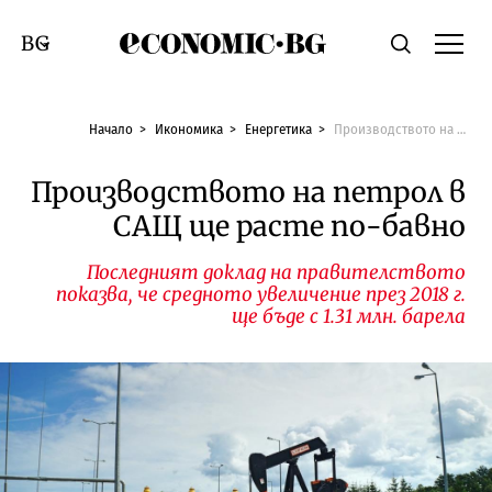
Economic.bg
Търсене
Смяна на език
Начало
Икономика
Енергетика
Производството на петрол в САЩ ще расте по-бавно
Производството на петрол в
САЩ ще расте по-бавно
Последният доклад на правителството
показва, че средното увеличение през 2018 г.
ще бъде с 1.31 млн. барела