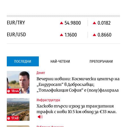
EUR/TRY
54.9800
0.0182
EUR/USD
1.1600
0.8660
ПОСЛЕДНИ
НАЙ-ЧЕТЕНИ
ПРЕПОРЪЧАНИ
Денят
Градоустройство
Компании
Вечерни новини: Космически център на
Столична община избра изпълнител за
Vivacom предлага над 150 устройства с
„Ендуросат“ в Доброславци;
преместването на трамвайното
90% отстъпка през август
„Топлофикация София“ e (полу)фалирала
трасе по бул. „Скобелев“
18:44
Инфраструктура
Компании
To:know
Хасково търси изход за транзитния
Vivacom предлага над 150 устройства с
Последни дни с обозначаване на цените
трафик с нови 10.5 км обход за €33 млн.
90% отстъпка през август
в лева: Какво предстои?
17:49