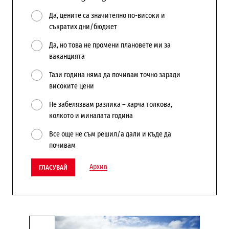
Да, цените са значително по-високи и
съкратих дни/бюджет
Да, но това не промени плановете ми за
ваканцията
Тази година няма да почивам точно заради
високите цени
Не забелязвам разлика – харча толкова,
колкото и миналата година
Все още не съм решил/а дали и къде да
почивам
Архив
ГЛАСУВАЙ