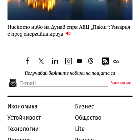
Ниското ниво на Дунав спря АЕЦ „Пакш“: Унгария
е пред енергийна криза
RSS
facebook
twitter
linkedin
instagram
youtube
threads
Получавай важните новини на пощата си
Запиши ме
Икономика
Бизнес
Устойчивост
Общество
Технологии
Lite
Проекти
Всичко