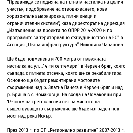
"Предвижда се подмяна на пътната настилка на целия
участък, подобряване на отводняването, нова
хоризонтална маркировка, пътни знаци и
ограничителни системи", каза директорът на дирекция
„Изпълнение на проекти по ОПРР 2014-2020 и по
програмите за териториално сътрудничество на ЕС“ в
Агенция „Пътна инфраструктура“ Николина Чапанова.
Ще бъде подменена и 700 метра от паважната
настилка на ул. „14-ти септември“ в Червен бряг, която
съвпада с пътната отсечка, която ще се рехабилитира.
Основно ще бъдат ремонтирани мостовите
съоръжения над р. Златна Панега в Червен бряг и над
р. Бриша в с. Чомаковци. На входа на Чомаковци при
17-ти км на третокласния път на мястото на
съществуващото съоръжение ще бъде изграден нов
мост над река Искър.
През 2013 г. по ОП „Регионално развитие“ 2007-2013 г.