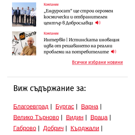
Компании
Инфраструктура
Компании
„Ендуросат“ ще строи огромен
Вторият мост над Варненското
„Ендуросат“ ще строи огромен
космически и отбранителен
езеро става част от бъдещата
космически и отбранителен
център в Доброславци
магистрала „Черно море“
център в Доброславци
Компании
Публични финанси
Инфраструктура
Интервю | Истинската иновация
Регионалният министър поема „на
АПИ възложи промяната на
идва от решаването на реални
ръчно управление“ общинската
парцеларния план за
проблеми на потребителите
инвестиционна програма
магистралата Русе – Велико
Всички избрани новини
Търново
Виж съдържание за:
Благоевград
|
Бургас
|
Варна
|
Велико Търново
|
Видин
|
Враца
|
Габрово
|
Добрич
|
Кърджали
|