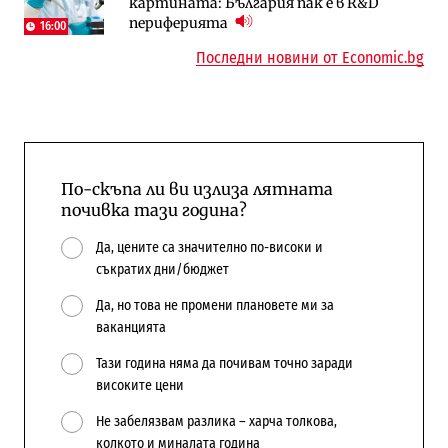
картината: България пак е в R&D
медии обмислят да се откажат
работи с 5 блока
периферията
напълно от Google
16:00
10:12
Последни новини от Economic.bg
По-скъпа ли ви излиза лятната
почивка тази година?
Да, цените са значително по-високи и
съкратих дни/бюджет
Да, но това не промени плановете ми за
ваканцията
Тази година няма да почивам точно заради
високите цени
Не забелязвам разлика – харча толкова,
колкото и миналата година