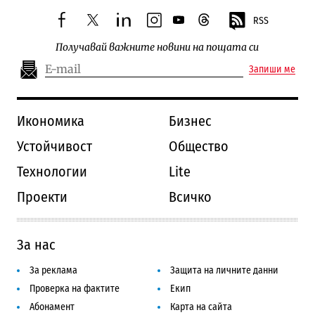
RSS
facebook
twitter
linkedin
instagram
youtube
threads
Получавай важните новини на пощата си
Запиши ме
Икономика
Бизнес
Устойчивост
Общество
Технологии
Lite
Проекти
Всичко
За нас
За реклама
Защита на личните данни
Проверка на фактите
Екип
Абонамент
Карта на сайта