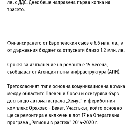
лв. с ДДС. Днес беше направена първа копка на
трасето.
Финансирането от Европейския съюз е 6.6 млн. лв., а
от държавния бюджет са отпуснати близо 1.2 млн. лв.
Срокът за изпълнение на ремонта е 15 месеца,
съобщават от Агенция пътна инфраструктура (АПИ).
Третокласният път е основна комуникационна връзка
между областите Плевен и Ловеч и осигурява бърз
достъп до автомагистрала „Хемус“ и фериботния
комплекс Оряхово - Бекет. Участъкът, който основно
ще се ремонтира е включен в лот 17 на Оперативна
програма „Региони в растеж“ 2014-2020 г.