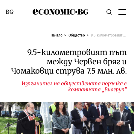
Economic.bg
Търсене
Смяна на език
Начало
Общество
9.5-километровият път между Червен бряг и Чомаковци струва 7.5 млн. лв.
9.5-километровият път
между Червен бряг и
Чомаковци струва 7.5 млн. лв.
Изпълнител на обществената поръчка е
компанията „Виагруп”