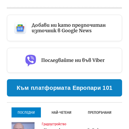
Добави ни като предпочитан
източник в Google News
Последвайте ни във Viber
Към платформата Европари 101
ПОСЛЕДНИ
НАЙ-ЧЕТЕНИ
ПРЕПОРЪЧАНИ
Градоустройство
Градоустройство
Инфраструктура