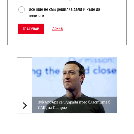
Все още не съм решил/а дали и къде да
почивам
Архив
ГЛАСУВАЙ
Зукърбърг се изправя пред властите в
САЩ на 11 април
Следваща новина