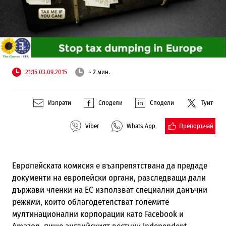
21:15 03.09.2015
~ 2 мин.
Изпрати
Сподели
Сподели
Туит
Препоръчай
Viber
Whats App
Европейската комисия е възпрепятствана да предаде
документи на европейски органи, разследващи дали
държави членки на ЕС използват специални данъчни
режими, които облагодетелстват големите
мултинационални корпорации като
Facebook
и