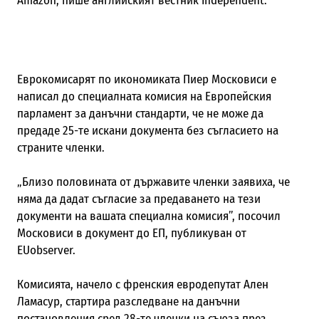
Amazon
, пише
английският вестник
Independent
.
Еврокомисарят по икономиката Пиер Московиси е
написал до специалната комисия на Европейския
парламент за данъчни стандарти, че не може да
предаде 25-те искани документа без съгласието на
страните членки.
„Близо половината от държавите членки заявиха, че
няма да дадат съгласие за предаването на тези
документи на вашата специална комисия”, посочил
Московиси в документ до ЕП, публикуван от
EUobserver.
Комисията, начело с френския евродепутат Ален
Ламасур, стартира разследване на данъчни
постановления сред 28-те членки на съюза през