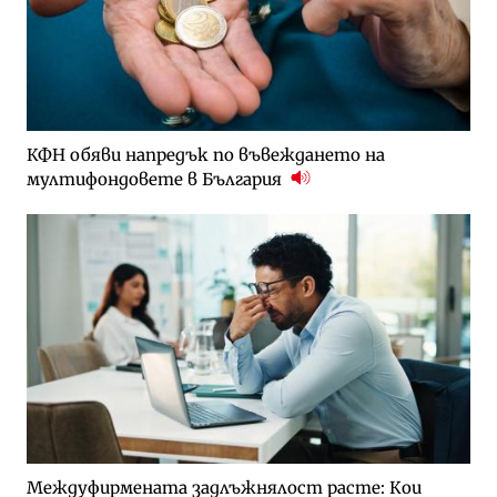
КФН обяви напредък по въвеждането на
мултифондовете в България
Междуфирмената задлъжнялост расте: Кои