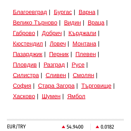
Благоевград
|
Бургас
|
Варна
|
Велико Търново
|
Видин
|
Враца
|
Габрово
|
Добрич
|
Кърджали
|
Кюстендил
|
Ловеч
|
Монтана
|
Пазарджик
|
Перник
|
Плевен
|
Пловдив
|
Разград
|
Русе
|
Силистра
|
Сливен
|
Смолян
|
София
|
Стара Загора
|
Търговище
|
Хасково
|
Шумен
|
Ямбол
EUR/TRY
54.9400
0.0182