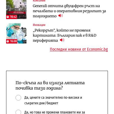
Компании
Компании
Енергетика
Generali отчита двуцифрен ръст на
„Ендуросат“ ще строи огромен
Държавният ТЕЦ „Марица изток 2“
печалбата и оперативния резултат за
космически и отбранителен център в
работи с 5 блока
полугодието
Доброславци
16:42
10:12
Иновации
Digi&AI
Компании
„Рекордът“, който не променя
Трафикът толкова е намалял, че големи
„Ендуросат“ ще строи огромен
картината: България пак е в R&D
медии обмислят да се откажат
космически и отбранителен център в
периферията
напълно от Google
Доброславци
16:00
Последни новини от Economic.bg
По-скъпа ли ви излиза лятната
почивка тази година?
Да, цените са значително по-високи и
съкратих дни/бюджет
Да, но това не промени плановете ми за