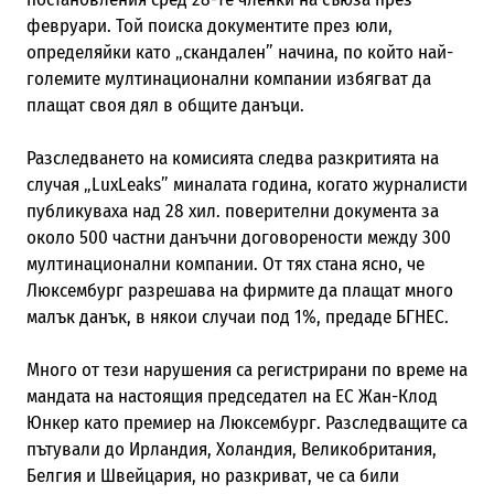
февруари. Той поиска документите през юли,
определяйки като „скандален” начина, по който най-
големите мултинационални компании избягват да
плащат своя дял в общите данъци.
Разследването на комисията следва разкритията на
случая „LuxLeaks” миналата година, когато журналисти
публикуваха над 28 хил. поверителни документа за
около 500 частни данъчни договорености между 300
мултинационални компании. От тях стана ясно, че
Люксембург разрешава на фирмите да плащат много
малък данък, в някои случаи под 1%, предаде БГНЕС.
Много от тези нарушения са регистрирани по време на
мандата на настоящия председател на ЕС Жан-Клод
Юнкер като премиер на Люксембург. Разследващите са
пътували до Ирландия, Холандия, Великобритания,
Белгия и Швейцария, но разкриват, че са били