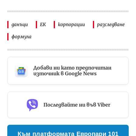
данъци
ЕК
корпорации
разследване
формула
Добави ни като предпочитан
източник в Google News
Последвайте ни във Viber
Към платформата Европари 101