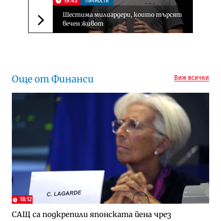
19:43
Личности
Шестима милиардери, които търсят
вечен живот
Следваща новина
Още от Финанси
Виж всички
18:12
САЩ са подкрепили японската йена чрез