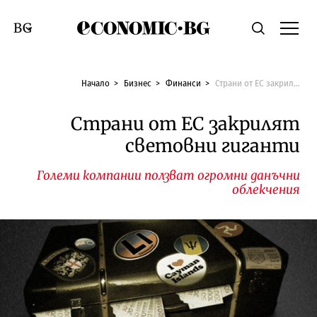
Economic.bg
Търсене
Смяна на език
Начало
Бизнес
Финанси
Страни от ЕС закрилят световни гиганти
Страни от ЕС закрилят
световни гиганти
Големи компании ползват огромни данъчни
облекчения