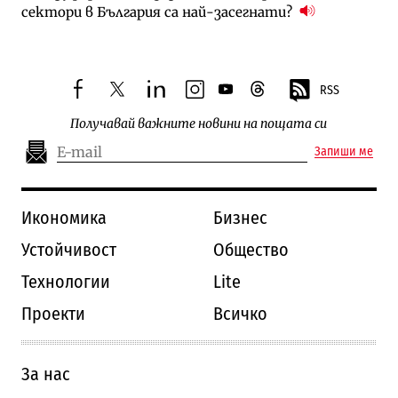
сектори в България са най-засегнати?
RSS
facebook
twitter
linkedin
instagram
youtube
threads
Получавай важните новини на пощата си
Запиши ме
Икономика
Бизнес
Устойчивост
Общество
Технологии
Lite
Проекти
Всичко
За нас