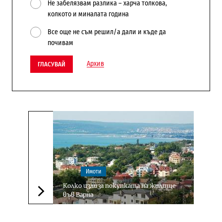
Не забелязвам разлика – харча толкова,
колкото и миналата година
Все още не съм решил/а дали и къде да
почивам
Архив
ГЛАСУВАЙ
Имоти
Колко излиза покупката на жилище
във Варна
Следваща новина