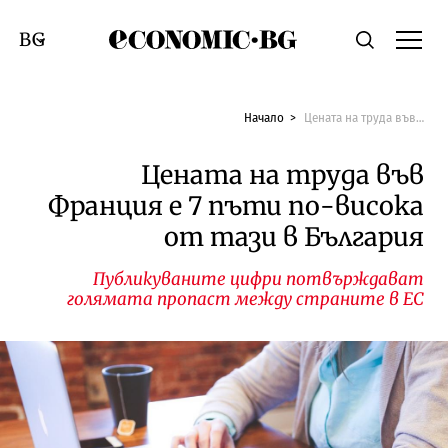
Economic.bg
Търсене
Смяна на език
Начало
Цената на труда във Франция е 7 пъти по-висока от тази в България
Цената на труда във
Франция е 7 пъти по-висока
от тази в България
Публикуваните цифри потвърждават
голямата пропаст между страните в ЕС