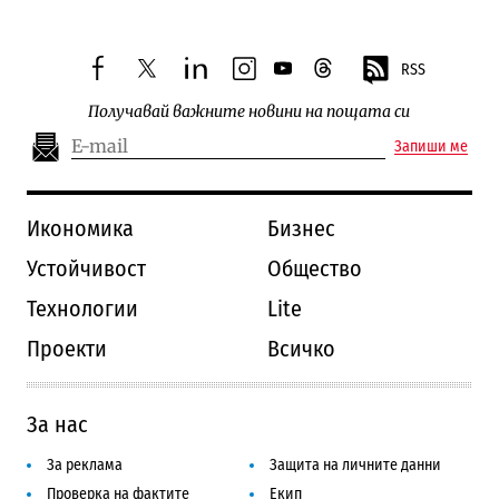
RSS
facebook
twitter
linkedin
instagram
youtube
threads
Получавай важните новини на пощата си
Запиши ме
Икономика
Бизнес
Устойчивост
Общество
Технологии
Lite
Проекти
Всичко
За нас
За реклама
Защита на личните данни
Проверка на фактите
Екип