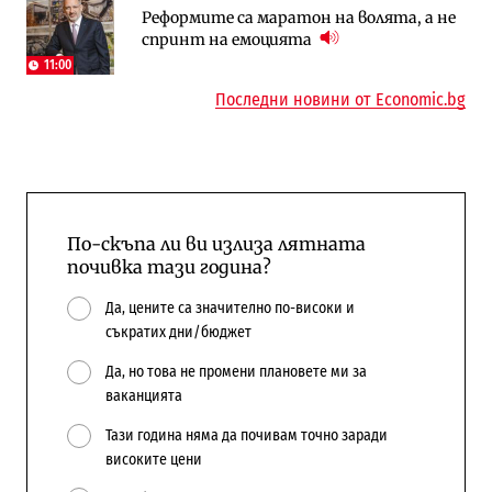
Реформите са маратон на волята, а не
АЕЦ „Козлодуй“ ще работи само още
„Ендуросат“ ще строи огромен
спринт на емоцията
няколко седмици, ако сушата продължи
космически и отбранителен център в
Доброславци
11:00
Последни новини от Economic.bg
По-скъпа ли ви излиза лятната
почивка тази година?
Да, цените са значително по-високи и
съкратих дни/бюджет
Да, но това не промени плановете ми за
ваканцията
Тази година няма да почивам точно заради
високите цени