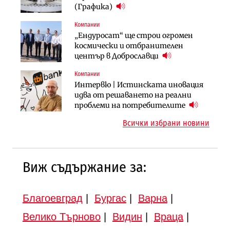
няколко седмици, ако сушата
България продължава да се охлажда
(Графика)
продължи
(Графика)
Компании
Компании
Публични финанси
„Ендуросат“ ще строи огромен
„Хювефарма“ подписа договор за
След 20 години застой: Данъчните
космически и отбранителен
придобиване на Euroapi Italy
оценки на имотите може да бъдат
център в Доброславци
вдигнати
Компании
Инфраструктура
Инфраструктура
Интервю | Истинската иновация
АПИ възложи промяната на
Вторият мост над Варненското
идва от решаването на реални
парцеларния план за
езеро става част от бъдещата
проблеми на потребителите
магистралата Русе – Велико
магистрала „Черно море“
Всички избрани новини
Търново
Виж съдържание за:
Благоевград
|
Бургас
|
Варна
|
Велико Търново
|
Видин
|
Враца
|