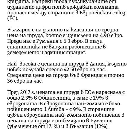
кризата. Въпреки това публикуваните от
изданието цифри потвърждават голямата
пропаст между страните в Европейския съюз
(ЕС).
България е на дъното на класация по средна
цена на труда, която е изчислена на 4.90 евро.
Преди нас е Румъния с 6.3 евро. В тази
статистика не влизат работещите в
земеделието и администрация.
Най-висока е цената на труда в Дания, където
човек получава средно 42.50 евро на час.
Средната цена на труда във Франция е точно
36 евро на час.
През 2017 г. цената на труда в ЕС е нараснала с
общо 2.3% в Общността, и само с 1.9% в
еврозоната. В еврозоната най-голямо е било
повишението в Литва - с 9%. В страните
извън еврозоната най-голямото повишение в
цената на труда е отбелязано в Румъния
(увеличение от 17.1%) и в България (12%).