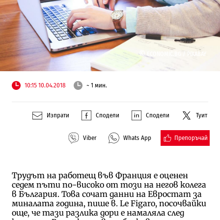
©
ECONOMIC.BG /
PIXABAY
10:15 10.04.2018
~ 1 мин.
Изпрати
Сподели
Сподели
Туит
Препоръчай
Viber
Whats App
Трудът на работещ във Франция е оценен
седем пъти по-високо от този на негов колега
в България. Това сочат данни на Евростат за
миналата година, пише в. Le Figaro, посочвайки
още, че тази разлика дори е намаляла след