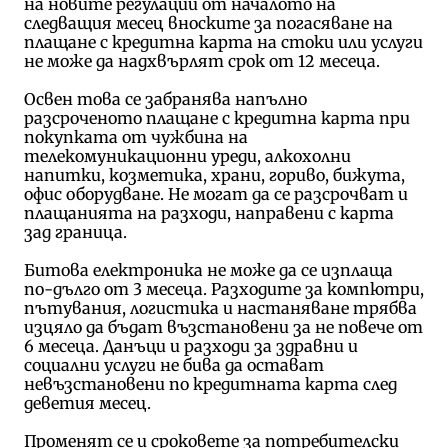
на новите регулации от началото на
следващия месец вноските за погасяване на
плащане с кредитна карта на стоки или услуги
не може да надхвърлят срок от 12 месеца.
Освен това се забранява напълно
разсроченото плащане с кредитна карта при
покупката от чужбина на
телекомуникационни уреди, алкохолни
напитки, козметика, храни, гориво, бижута,
офис оборудване. Не могат да се разсрочват и
плащанията на разходи, направени с карта
зад граница.
Битова електроника не може да се изплаща
по-дълго от 3 месеца. Разходите за компютри,
пътувания, логистика и настаняване трябва
изцяло да бъдат възстановени за не повече от
6 месеца. Данъци и разходи за здравни и
социални услуги не бива да остават
невъзстановени по кредитната карта след
деветия месец.
Променят се и сроковете за потребителски