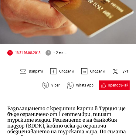
16:31 16.08.2018
~ 2 мин.
Изпрати
Сподели
Сподели
Туит
Препоръчай
Viber
Whats App
Разплащането с кредитни карти в Турция ще
бъде ограничено от 1 септември, пишат
турските медии. Решението е на банковия
надзор (BDDK), който иска да ограничи
обезценяването на турската лира. По силата