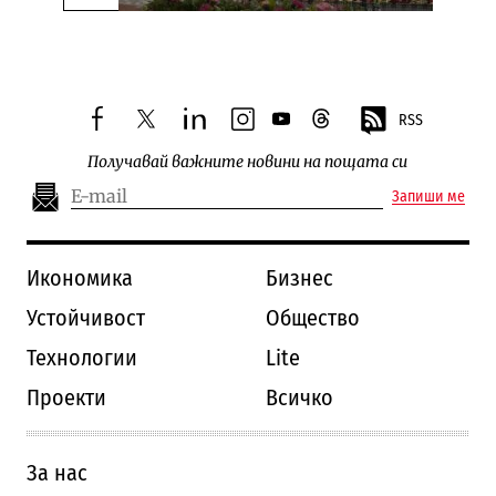
Следваща новина
RSS
facebook
twitter
linkedin
instagram
youtube
threads
Получавай важните новини на пощата си
Запиши ме
Икономика
Бизнес
Устойчивост
Общество
Технологии
Lite
Проекти
Всичко
За нас