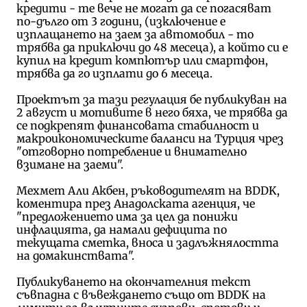
кредити - те вече не могат да се погасяват
по-дълго от 3 години, (изключение е
изплащането на заем за автомобил - то
трябва да приключи до 48 месеца), а който си е
купил на кредит компютър или смартфон,
трябва да го изплати до 6 месеца.
Проектът за тази регулация бе публикуван на
2 август и мотивите в него бяха, че трябва да
се подкрепят финансовата стабилност и
макроикономическите баланси на Турция чрез
"отговорно потребление и внимателно
взимане на заеми".
Мехмет Али Акбен, ръководителят на BDDK,
коментира през Анадолската агенция, че
"предложението има за цел да понижи
инфлацията, да намали дефицита по
текущата сметка, вноса и задлъжнялостта
на домакинствата".
Публикуването на окончателния текст
съвпадна с въвеждането също от BDDK на