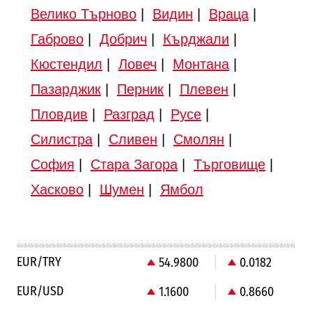
Велико Търново
|
Видин
|
Враца
|
Габрово
|
Добрич
|
Кърджали
|
Кюстендил
|
Ловеч
|
Монтана
|
Пазарджик
|
Перник
|
Плевен
|
Пловдив
|
Разград
|
Русе
|
Силистра
|
Сливен
|
Смолян
|
София
|
Стара Загора
|
Търговище
|
Хасково
|
Шумен
|
Ямбол
EUR/TRY
54.9800
0.0182
EUR/USD
1.1600
0.8660