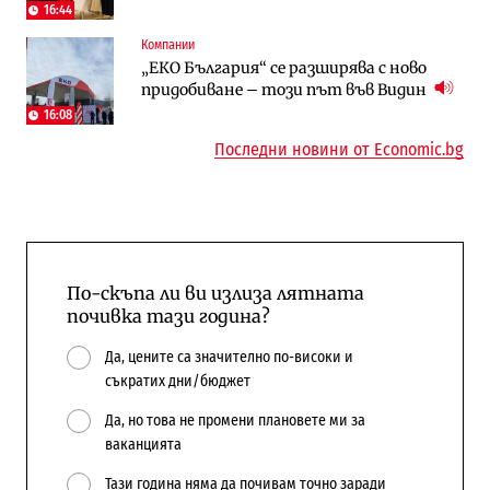
напълно от Google
сгради
16:44
Компании
Публични финанси
Компании
„ЕКО България“ се разширява с ново
Общините вече зависят от
А1 отново е лидер при технологичните
придобиване – този път във Видин
централната власт за 75% от
компании и системните интегратори
бюджетите си
16:08
Последни новини от Economic.bg
По-скъпа ли ви излиза лятната
почивка тази година?
Да, цените са значително по-високи и
съкратих дни/бюджет
Да, но това не промени плановете ми за
ваканцията
Тази година няма да почивам точно заради