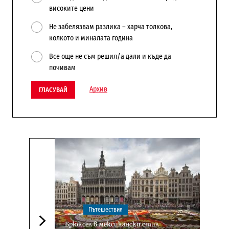
високите цени
Не забелязвам разлика – харча толкова,
колкото и миналата година
Все още не съм решил/а дали и къде да
почивам
Архив
ГЛАСУВАЙ
Пътешествия
Брюксел в мексикански стил