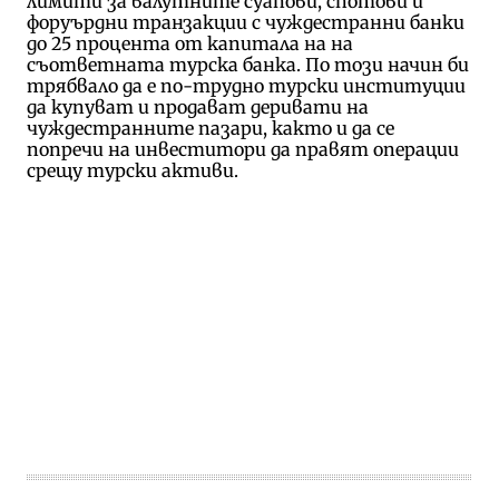
лимити за валутните суапови, спотови и
форуърдни транзакции с чуждестранни банки
до 25 процента от капитала на на
съответната турска банка. По този начин би
трябвало да е по-трудно турски институции
да купуват и продават деривати на
чуждестранните пазари, както и да се
попречи на инвеститори да правят операции
срещу турски активи.