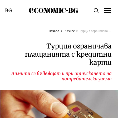
Economic.bg
Търсене
Смяна на език
Начало
Бизнес
Турция ограничава плащанията с кредитни карти
Турция ограничава
плащанията с кредитни
карти
Лимити се въвеждат и при отпускането на
потребителски заеми