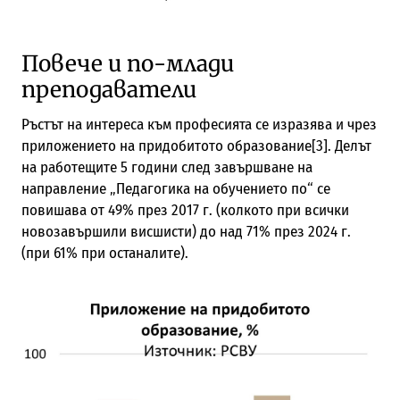
Повече и по-млади
преподаватели
Ръстът на интереса към професията се изразява и чрез
приложението на придобитото образование[3]. Делът
на работещите 5 години след завършване на
направление „Педагогика на обучението по“ се
повишава от 49% през 2017 г. (колкото при всички
новозавършили висшисти) до над 71% през 2024 г.
(при 61% при останалите).