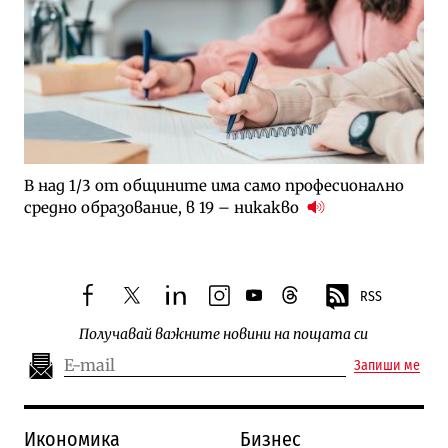
В над 1/3 от общините има само професионално
средно образование, в 19 – никакво
RSS
facebook
twitter
linkedin
instagram
youtube
threads
Получавай важните новини на пощата си
Запиши ме
Икономика
Бизнес