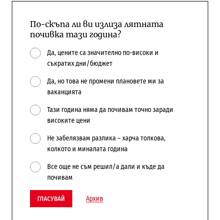
По-скъпа ли ви излиза лятната
почивка тази година?
Да, цените са значително по-високи и
съкратих дни/бюджет
Да, но това не промени плановете ми за
ваканцията
Тази година няма да почивам точно заради
високите цени
Не забелязвам разлика – харча толкова,
колкото и миналата година
Все още не съм решил/а дали и къде да
почивам
Архив
ГЛАСУВАЙ