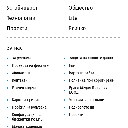
Устойчивост
Общество
Технологии
Lite
Проекти
Всичко
За нас
За реклама
Защита на личните данни
Проверка на фактите
Екип
Абонамент
Карта на сайта
Контакти
Политика при коригиране
Етичен кодекс
Бранд Медия България
ЕООД
Кариера при нас
Условия за ползване
Профил на купувача
Подкрепете ни
Конфигурация на
Проекти
бисквитки по ЕИЗ
Медиен календар