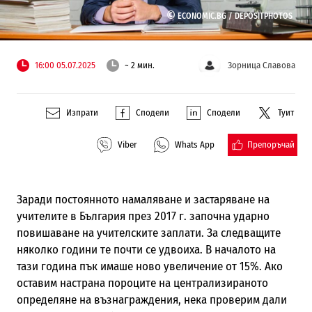
©
ECONOMIC.BG /
DEPOSITPHOTOS
16:00 05.07.2025
~ 2 мин.
Зорница Славова
Изпрати
Сподели
Сподели
Туит
Препоръчай
Viber
Whats App
Заради постоянното намаляване и застаряване на
учителите в България през 2017 г. започна ударно
повишаване на учителските заплати. За следващите
няколко години те почти се удвоиха. В началото на
тази година пък имаше ново увеличение от 15%. Ако
оставим настрана пороците на централизираното
определяне на възнаграждения, нека проверим дали