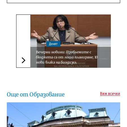
Денят
Вечерни новини: Проблемите с
бюджета са от лошо планиране; 10
нови влака на биодизел
Следваща новина
Още от Образование
Виж всички