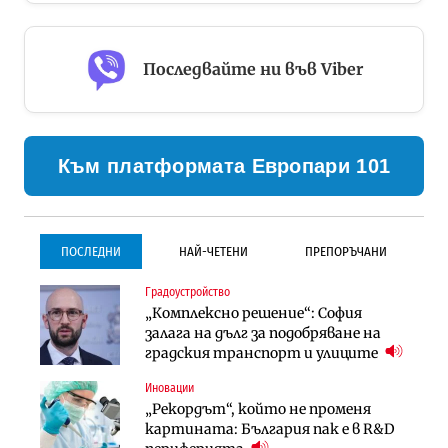
Последвайте ни във Viber
Към платформата Европари 101
ПОСЛЕДНИ
НАЙ-ЧЕТЕНИ
ПРЕПОРЪЧАНИ
Градоустройство
Градоустройство
Инфраструктура
„Комплексно решение“: София
Столична община избра
Проектирането на тунела под
залага на дълг за подобряване на
изпълнител за преместването на
Петрохан ще върви паралелно с
градския транспорт и улиците
трамвайното трасе по бул.
екологичните оценки
„Скобелев“
Иновации
Компании
Инфраструктура
„Рекордът“, който не променя
„Хювефарма“ подписа договор за
Проектирането на тунела под
картината: България пак е в R&D
придобиване на Euroapi Italy
Петрохан ще върви паралелно с