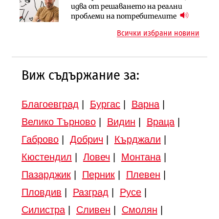
АПИ възложи промяната на
Вторият мост над Варненското
идва от решаването на реални
парцеларния план за
езеро става част от бъдещата
проблеми на потребителите
магистралата Русе – Велико
магистрала „Черно море“
Всички избрани новини
Търново
Виж съдържание за:
Благоевград
|
Бургас
|
Варна
|
Велико Търново
|
Видин
|
Враца
|
Габрово
|
Добрич
|
Кърджали
|
Кюстендил
|
Ловеч
|
Монтана
|
Пазарджик
|
Перник
|
Плевен
|
Пловдив
|
Разград
|
Русе
|
Силистра
|
Сливен
|
Смолян
|