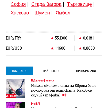
София
|
Стара Загора
|
Търговище
|
Хасково
|
Шумен
|
Ямбол
EUR/TRY
55.1300
0.0181
EUR/USD
1.1600
0.8660
ПОСЛЕДНИ
НАЙ-ЧЕТЕНИ
ПРЕПОРЪЧАНИ
Публични финанси
Градоустройство
Компании
Някога икономиката на Европа беше
Столична община избра изпълнител за
Vivacom предлага над 150 устройства с
по-голяма от щатската. Какво се
преместването на трамвайното
90% отстъпка през август
случи? (графика)
трасе по бул. „Скобелев“
17:00
Digi&AI
Компании
Градоустройство