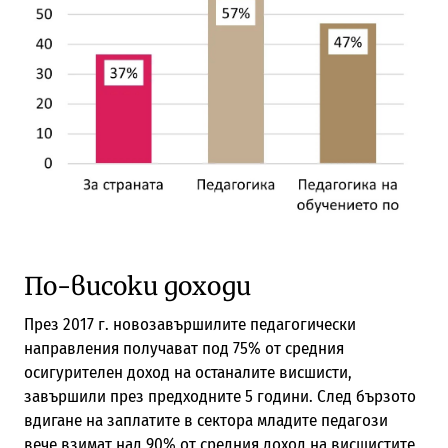
По-високи доходи
През 2017 г. новозавършилите педагогически
направления получават под 75% от средния
осигурителен доход на останалите висшисти,
завършили през предходните 5 години. След бързото
вдигане на заплатите в сектора младите педагози
вече взимат над 90% от средния доход на висшистите