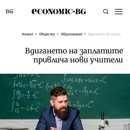
Economic.bg
Търсене
Смяна на език
Начало
Общество
Образование
Вдигането на заплатите привлича нови учители
Вдигането на заплатите
привлича нови учители