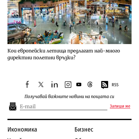
Кои европейски летища предлагат най-много
директни полетни връзки?
RSS
facebook
twitter
linkedin
instagram
youtube
threads
Получавай важните новини на пощата си
Запиши ме
Икономика
Бизнес