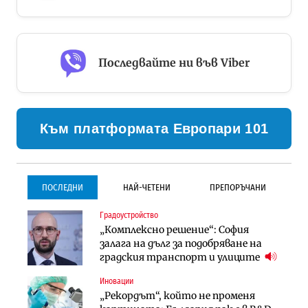
Последвайте ни във Viber
Към платформата Европари 101
ПОСЛЕДНИ
НАЙ-ЧЕТЕНИ
ПРЕПОРЪЧАНИ
Градоустройство
Градоустройство
Инфраструктура
„Комплексно решение“: София
Столична община избра
Проектирането на тунела под
залага на дълг за подобряване на
изпълнител за преместването на
Петрохан ще върви паралелно с
градския транспорт и улиците
трамвайното трасе по бул.
екологичните оценки
„Скобелев“
Иновации
Компании
Инфраструктура
„Рекордът“, който не променя
„Хювефарма“ подписа договор за