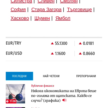
Силистра
|
Сливен
|
Смолян
|
София
|
Стара Загора
|
Търговище
|
Хасково
|
Шумен
|
Ямбол
EUR/TRY
55.1300
0.0181
EUR/USD
1.1600
0.8660
ПОСЛЕДНИ
НАЙ-ЧЕТЕНИ
ПРЕПОРЪЧАНИ
Публични финанси
Градоустройство
Компании
Някога икономиката на Европа беше
Столична община избра изпълнител за
Vivacom предлага над 150 устройства с
по-голяма от щатската. Какво се
преместването на трамвайното
90% отстъпка през август
случи? (графика)
трасе по бул. „Скобелев“
17:00