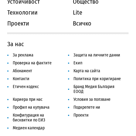
Устойчивост
Общество
Технологии
Lite
Проекти
Всичко
За нас
За реклама
Защита на личните данни
Проверка на фактите
Екип
Абонамент
Карта на сайта
Контакти
Политика при коригиране
Етичен кодекс
Бранд Медия България
ЕООД
Кариера при нас
Условия за ползване
Профил на купувача
Подкрепете ни
Конфигурация на
Проекти
бисквитки по ЕИЗ
Медиен календар