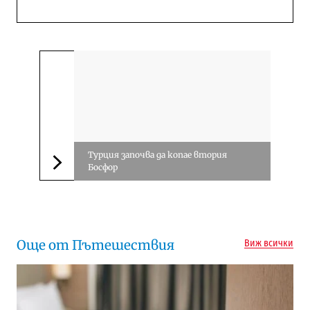
Турция започва да копае втория
Босфор
Следваща новина
Още от Пътешествия
Виж всички