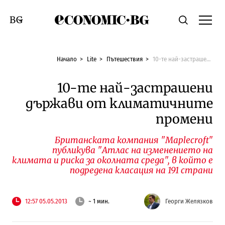
Economic.bg
Търсене
Смяна на език
Начало
Lite
Пътешествия
10-те най-застрашени държави от климатичните промени
10-те най-застрашени
държави от климатичните
промени
Британската компания "Maplecroft"
публикува "Атлас на изменението на
климата и риска за околната среда", в който е
подредена класация на 191 страни
12:57 05.05.2013
~ 1 мин.
Георги Желязков