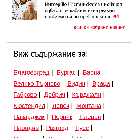
Инфраструктура
Инфраструктура
Интервю | Истинската иновация
АПИ възложи промяната на
Вторият мост над Варненското
идва от решаването на реални
парцеларния план за
езеро става част от бъдещата
проблеми на потребителите
магистралата Русе – Велико
магистрала „Черно море“
Всички избрани новини
Търново
Виж съдържание за:
Благоевград
|
Бургас
|
Варна
|
Велико Търново
|
Видин
|
Враца
|
Габрово
|
Добрич
|
Кърджали
|
Кюстендил
|
Ловеч
|
Монтана
|
Пазарджик
|
Перник
|
Плевен
|
Пловдив
|
Разград
|
Русе
|