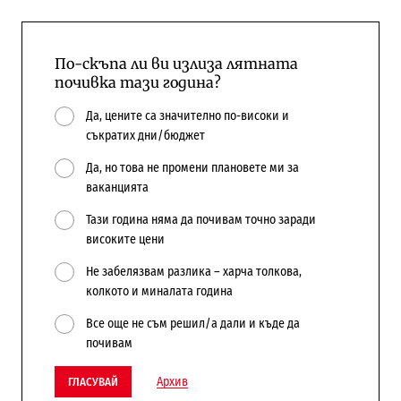
По-скъпа ли ви излиза лятната
почивка тази година?
Да, цените са значително по-високи и
съкратих дни/бюджет
Да, но това не промени плановете ми за
ваканцията
Тази година няма да почивам точно заради
високите цени
Не забелязвам разлика – харча толкова,
колкото и миналата година
Все още не съм решил/а дали и къде да
почивам
Архив
ГЛАСУВАЙ