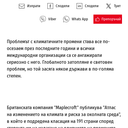
Изпрати
Сподели
Сподели
Туит
Препоръчай
Viber
Whats App
Проблемът с климатичните промени става все по-
осезаем през последните години и всички
международни организации са се ангажирали
сериозно с него. Глобалното затопляне е световен
проблем, но той засяга някои държави в по-голяма
степен.
Британската компания "Maplecroft" публикува "Атлас
на изменението на климата и риска за околната среда",
в който е подредена класация на 191 страни според