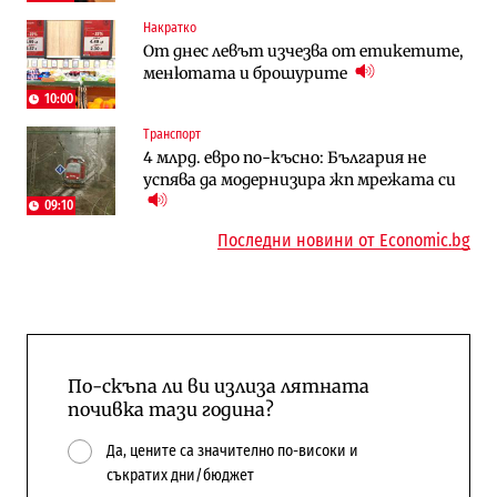
Енергетика
Компании
Накратко
Държавният ТЕЦ „Марица изток 2“
„Ендуросат“ ще строи огромен
От днес левът изчезва от етикетите,
работи с 5 блока
космически и отбранителен център в
менютата и брошурите
Доброславци
10:00
Енергетика
Регулации
Транспорт
АЕЦ „Козлодуй“ ще работи само още
Лекарствата за редки болести
4 млрд. евро по-късно: България не
няколко седмици, ако сушата продължи
попадат в капан на обществените
успява да модернизира жп мрежата си
поръчки?
09:10
Последни новини от Economic.bg
По-скъпа ли ви излиза лятната
почивка тази година?
Да, цените са значително по-високи и
съкратих дни/бюджет