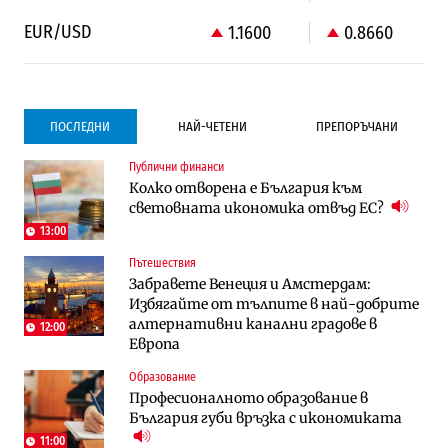
EUR/USD
1.1600
0.8660
ПОСЛЕДНИ
НАЙ-ЧЕТЕНИ
ПРЕПОРЪЧАНИ
Публични финанси
Градоустройство
Компании
Колко отворена е България към
Столична община избра изпълнител за
Vivacom предлага над 150 устройства с
световната икономика отвъд ЕС?
преместването на трамвайното
90% отстъпка през август
трасе по бул. „Скобелев“
13:00
Пътешествия
Компании
Градоустройство
Забравете Венеция и Амстердам:
Vivacom предлага над 150 устройства с
Столична община избра изпълнител за
Избягайте от тълпите в най-добрите
90% отстъпка през август
преместването на трамвайното
алтернативни канални градове в
трасе по бул. „Скобелев“
12:00
Европа
Компании
Енергетика
Образование
„Ендуросат“ ще строи огромен
Държавният ТЕЦ „Марица изток 2“
Професионалното образование в
космически и отбранителен център в
работи с 5 блока
България губи връзка с икономиката
Доброславци
11:00