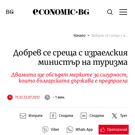
Economic.bg
Търсене
Смяна на език
Начало
Добрев се среща с израелския министър на туризма
Добрев се среща с израелския
министър на туризма
Двамата ще обсъдят мерките за сигурност,
които българската държава е предприела
11:33 23.07.2012
~ 1 мин.
Изпрати
Сподели
Сподели
Туит
Препоръчай
Viber
Whats App