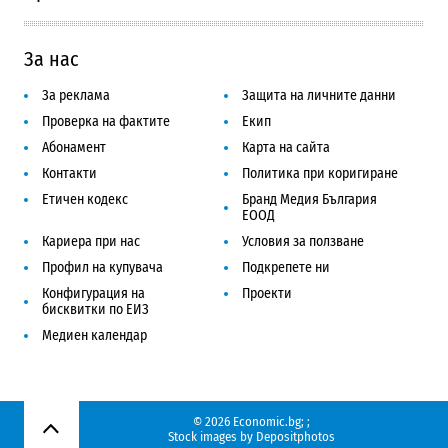
За нас
За реклама
Защита на личните данни
Проверка на фактите
Екип
Абонамент
Карта на сайта
Контакти
Политика при коригиране
Етичен кодекс
Бранд Медия България
ЕООД
Кариера при нас
Условия за ползване
Профил на купувача
Подкрепете ни
Конфигурация на
Проекти
бисквитки по ЕИЗ
Медиен календар
© 2026 Economic.bg;
;
Нагоре
Stock images by
Depositphotos