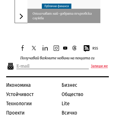
Публични финанси
Отличават най-добрата търговска
служба
Следваща новина
RSS
facebook
twitter
linkedin
instagram
youtube
threads
Получавай важните новини на пощата си
Запиши ме
Икономика
Бизнес
Устойчивост
Общество
Технологии
Lite
Проекти
Всичко