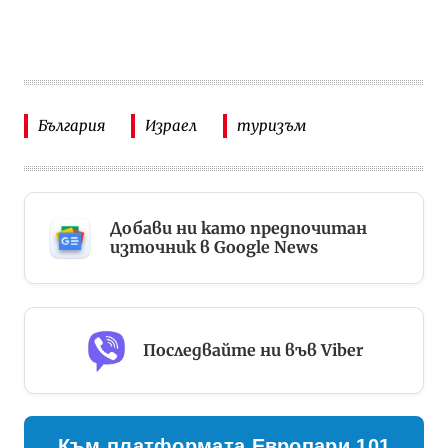
България
Израел
туризъм
Добави ни като предпочитан
източник в Google News
Последвайте ни във Viber
Към платформата Европари 101