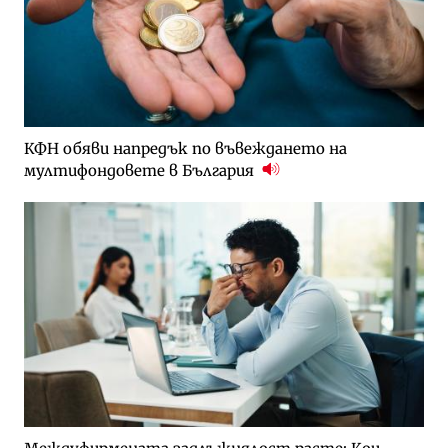
КФН обяви напредък по въвеждането на
мултифондовете в България