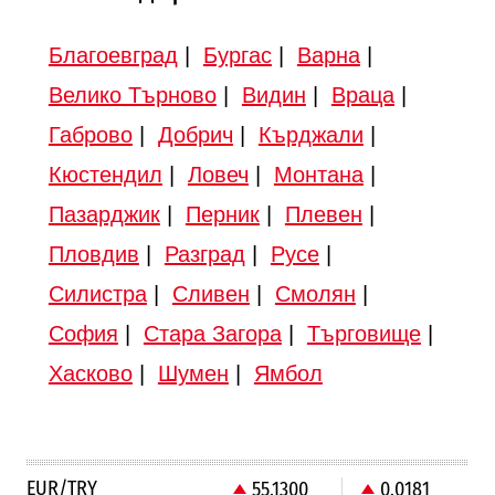
Благоевград
|
Бургас
|
Варна
|
Велико Търново
|
Видин
|
Враца
|
Габрово
|
Добрич
|
Кърджали
|
Кюстендил
|
Ловеч
|
Монтана
|
Пазарджик
|
Перник
|
Плевен
|
Пловдив
|
Разград
|
Русе
|
Силистра
|
Сливен
|
Смолян
|
София
|
Стара Загора
|
Търговище
|
Хасково
|
Шумен
|
Ямбол
EUR/TRY
55.1300
0.0181