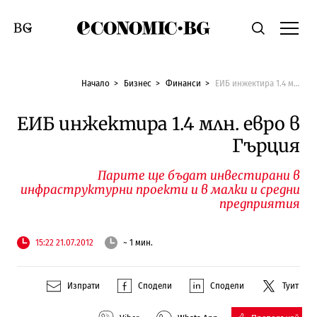
Economic.bg
Търсене
Смяна на език
Начало
Бизнес
Финанси
ЕИБ инжектира 1.4 млн. евро в Гърция
ЕИБ инжектира 1.4 млн. евро в
Гърция
Парите ще бъдат инвестирани в
инфраструктурни проекти и в малки и средни
предприятия
15:22 21.07.2012
~ 1 мин.
Изпрати
Сподели
Сподели
Туит