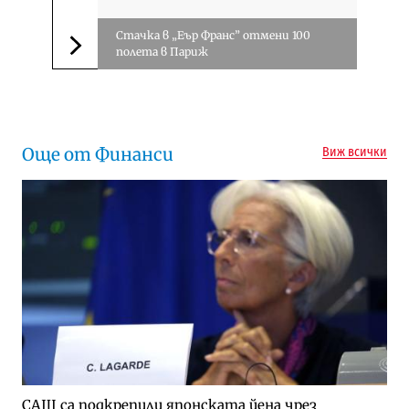
Стачка в „Еър Франс” отмени 100
полета в Париж
Следваща новина
Още от Финанси
Виж всички
САЩ са подкрепили японската йена чрез