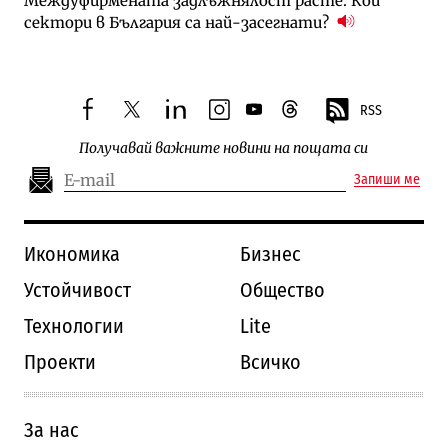
Междуфирмената задлъжнялост расте: Кои
сектори в България са най-засегнати?
RSS
facebook
twitter
linkedin
instagram
youtube
threads
Получавай важните новини на пощата си
Запиши ме
Икономика
Бизнес
Устойчивост
Общество
Технологии
Lite
Проекти
Всичко
За нас