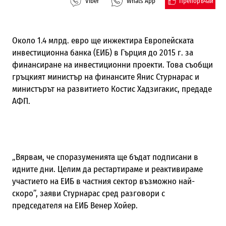
Препоръчай
Viber
Whats App
Около 1.4 млрд. евро ще инжектира Европейската
инвестиционна банка (ЕИБ) в Гърция до 2015 г. за
финансиране на инвестиционни проекти. Това съобщи
гръцкият министър на финансите Янис Стурнарас и
министърът на развитието Костис Хадзигакис, предаде
АФП.
„Вярвам, че споразуменията ще бъдат подписани в
идните дни. Целим да рестартираме и реактивираме
участието на ЕИБ в частния сектор възможно най-
скоро”, заяви Стурнарас сред разговори с
председателя на ЕИБ Венер Хойер.