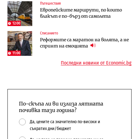
Пътешествия
Енергетика
To:know
Европейските маршрути, по които
Държавният ТЕЦ „Марица изток 2“
Последни дни с обозначаване на цените
влакът е по-бърз от самолета
работи с 5 блока
в лева: Какво предстои?
12:00
Списанието
Енергетика
Компании
Реформите са маратон на волята, а не
АЕЦ „Козлодуй“ ще работи само още
„Ендуросат“ ще строи огромен
спринт на емоцията
няколко седмици, ако сушата продължи
космически и отбранителен център в
Доброславци
11:00
Последни новини от Economic.bg
По-скъпа ли ви излиза лятната
почивка тази година?
Да, цените са значително по-високи и
съкратих дни/бюджет