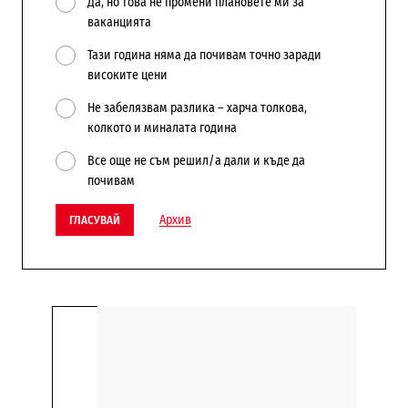
Да, но това не промени плановете ми за
ваканцията
Тази година няма да почивам точно заради
високите цени
Не забелязвам разлика – харча толкова,
колкото и миналата година
Все още не съм решил/а дали и къде да
почивам
Архив
ГЛАСУВАЙ