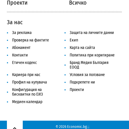
Проекти
Всичко
За нас
За реклама
Защита на личните данни
Проверка на фактите
Екип
Абонамент
Карта на сайта
Контакти
Политика при коригиране
Етичен кодекс
Бранд Медия България
ЕООД
Кариера при нас
Условия за ползване
Профил на купувача
Подкрепете ни
Конфигурация на
Проекти
бисквитки по ЕИЗ
Медиен календар
© 2026 Economic.bg;
;