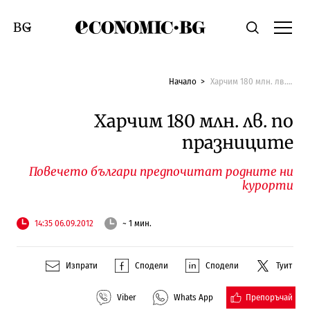
Economic.bg
Търсене
Смяна на език
Начало
Харчим 180 млн. лв. по празниците
Харчим 180 млн. лв. по
празниците
Повечето българи предпочитат родните ни
курорти
14:35 06.09.2012
~ 1 мин.
Изпрати
Сподели
Сподели
Туит
Препоръчай
Viber
Whats App