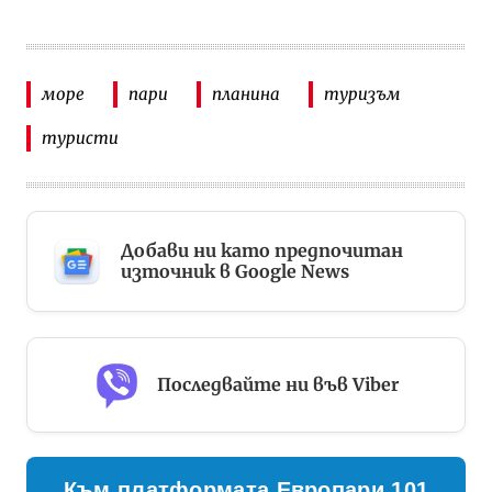
море
пари
планина
туризъм
туристи
Добави ни като предпочитан
източник в Google News
Последвайте ни във Viber
Към платформата Европари 101