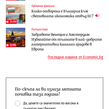
Digi&AI
Регулации
Публични финанси
Трафикът толкова е намалял, че големи
Кабинетът иска да отпадне забраната
Колко отворена е България към
медии обмислят да се откажат
за износ на дизел и керосин
световната икономика отвъд ЕС?
напълно от Google
13:00
Пазар на труда
Компании
Пътешествия
Пазарът на труда продължава да се
Интервю | Истинската иновация идва
Забравете Венеция и Амстердам:
охлажда, а три сектора го дърпат
от решаването на реални проблеми на
Избягайте от тълпите в най-добрите
надолу
потребителите
алтернативни канални градове в
12:00
Европа
Последни новини от Economic.bg
По-скъпа ли ви излиза лятната
почивка тази година?
Да, цените са значително по-високи и
съкратих дни/бюджет