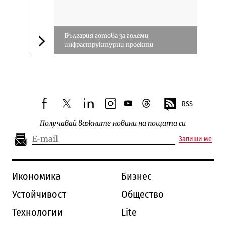
България готова за големи
инфраструктурни проекти
Следваща новина
RSS
facebook
twitter
linkedin
instagram
youtube
threads
Получавай важните новини на пощата си
Запиши ме
Икономика
Бизнес
Устойчивост
Общество
Технологии
Lite