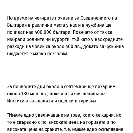
По време на четирите почивни за Съединението на
България в различни места у нас и в чужбина ще
почиват над 400 000 българи. Повечето от тях са
избрали родните ни курорти, тъй като у нас средните
разходи на човек са около 400 лв., докато за чужбина
бюджетът е малко по-голям.
За почивните дни около 6 септември ще похарчим
около 180 млн. лв., показват изчисленията на
Института за анализи и оценки в туризма.
"Имаме едно увеличаване на това, което се харчи, но
то е свързано с по-високата цена на горивата и по-
високата цена на храните, т.е. имаме едно оскъпяване