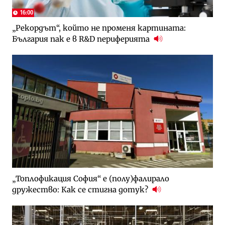
16:00
„Рекордът“, който не променя картината:
България пак е в R&D периферията
„Топлофикация София“ e (полу)фалирало
дружество: Как се стигна дотук?