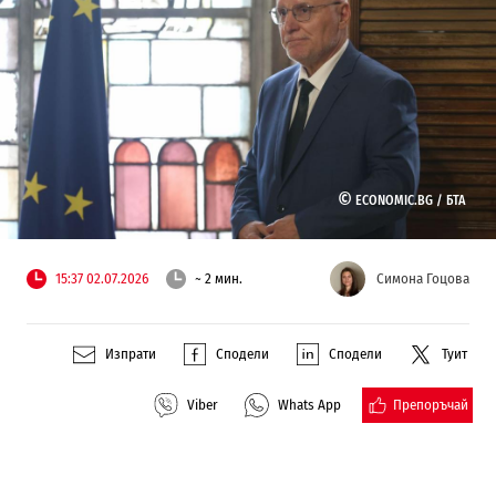
©
ECONOMIC.BG /
БТА
15:37 02.07.2026
~ 2 мин.
Симона Гоцова
Изпрати
Сподели
Сподели
Туит
Препоръчай
Viber
Whats App