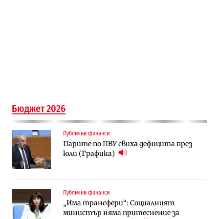
Бюджет 2026
Публични финанси
Парите по ПВУ свиха дефицита през
юли (Графика)
Публични финанси
„Има трансфери“: Социалният
министър няма притеснение за