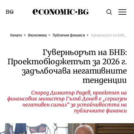
Economic.bg
Търсене
Смяна на език
Начало
Икономика
Публични финанси
Гуверньорът на БНБ: Проектобюджетът за 2026 г. задълбочава негативните тенденции
Гуверньорът на БНБ:
Проектобюджетът за 2026 г.
задълбочава негативните
тенденции
Според Димитър Радев, проектът на
финансовия министър Гълъб Донев е „сериозен
негативен сигнал“ за устойчивостта на
публичните финанси