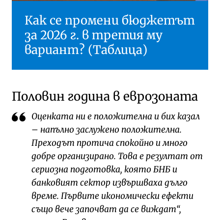
Как се промени бюджетът
за 2026 г. в третия му
вариант? (Таблица)
Половин година в еврозоната
Оценката ни е положителна и бих казал
– напълно заслужено положителна.
Преходът протича спокойно и много
добре организирано. Това е резултат от
сериозна подготовка, която БНБ и
банковият сектор извършваха дълго
време. Първите икономически ефекти
също вече започват да се виждат“,