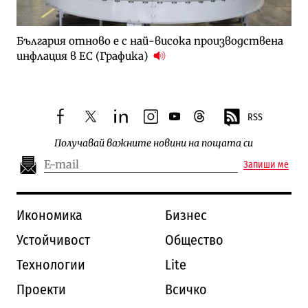
България отново е с най-висока производствена
инфлация в ЕС (Графика)
RSS
facebook
twitter
linkedin
instagram
youtube
threads
Получавай важните новини на пощата си
Запиши ме
Икономика
Бизнес
Устойчивост
Общество
Технологии
Lite
Проекти
Всичко