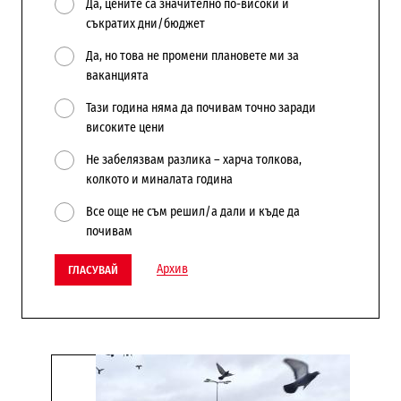
Да, цените са значително по-високи и
съкратих дни/бюджет
Да, но това не промени плановете ми за
ваканцията
Тази година няма да почивам точно заради
високите цени
Не забелязвам разлика – харча толкова,
колкото и миналата година
Все още не съм решил/а дали и къде да
почивам
Архив
ГЛАСУВАЙ