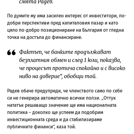
смята Радев.
По думите му има засилен интерес от инвеститори, по-
добри перспективи пред капиталовия пазар и като
цяло по-добро позициониране на България от гледна
точка на достъпа до финансиране.
Фактът, че банките продължават
безплатния обмен и след 1 юли, показва,
че процесът протича спокойно и с високо
ниво на доверие“, обобщи той.
Радев обаче предупреди, че членството само по себе
си не генерира автоматично всички ползи. „Оттук
нататък решаващо значение ще има националната
политика – доколко ще успеем да подобрим
инвестиционната среда и да стабилизираме
публичните финанси", каза той.