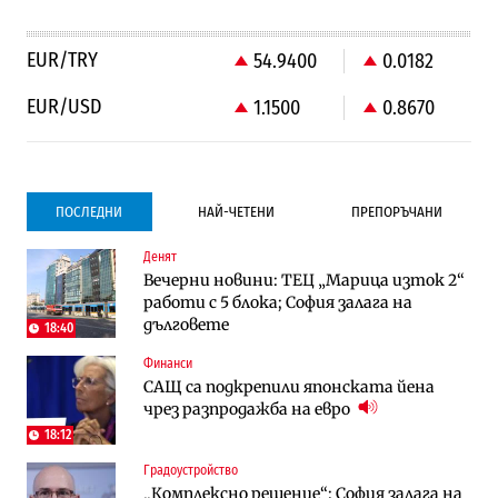
EUR/TRY
54.9400
0.0182
EUR/USD
1.1500
0.8670
ПОСЛЕДНИ
НАЙ-ЧЕТЕНИ
ПРЕПОРЪЧАНИ
Денят
Градоустройство
Компании
Вечерни новини: ТЕЦ „Марица изток 2“
Столична община избра изпълнител за
Vivacom предлага над 150 устройства с
работи с 5 блока; София залага на
преместването на трамвайното
90% отстъпка през август
дълговете
трасе по бул. „Скобелев“
18:40
Финанси
Компании
To:know
САЩ са подкрепили японската йена
Vivacom предлага над 150 устройства с
Последни дни с обозначаване на цените
чрез разпродажба на евро
90% отстъпка през август
в лева: Какво предстои?
18:12
Градоустройство
Енергетика
Градоустройство
„Комплексно решение“: София залага на
АЕЦ „Козлодуй“ ще работи само още
Столична община избра изпълнител за