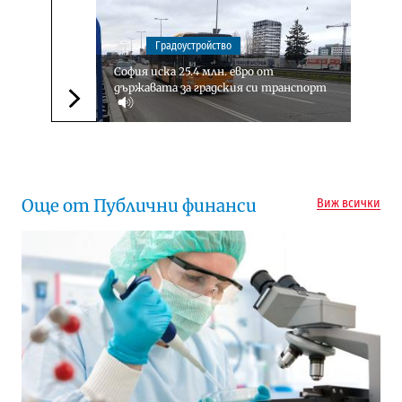
Градоустройство
София иска 25.4 млн. евро от
държавата за градския си транспорт
Следваща новина
Още от Публични финанси
Виж всички