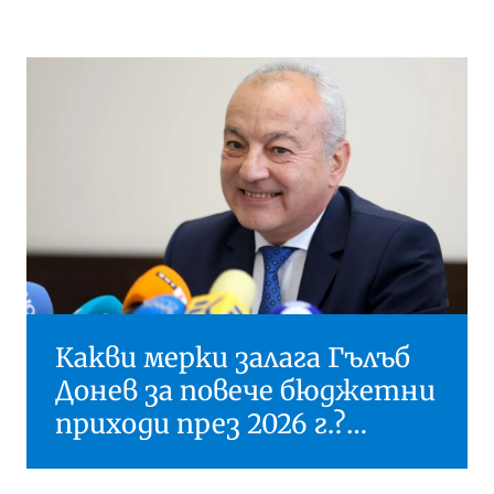
Какви мерки залага Гълъб
Донев за повече бюджетни
приходи през 2026 г.?
(Таблица)