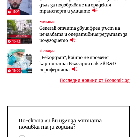
дълг за подобряване на градския
няколко седмици, ако сушата продължи
преместването на трамвайното
транспорт и улиците
трасе по бул. „Скобелев“
17:23
Компании
Компании
Енергетика
Generali отчита двуцифрен ръст на
„Ендуросат“ ще строи огромен
Държавният ТЕЦ „Марица изток 2“
печалбата и оперативния резултат за
космически и отбранителен център в
работи с 5 блока
полугодието
Доброславци
16:42
10:12
Иновации
Digi&AI
Компании
„Рекордът“, който не променя
Трафикът толкова е намалял, че големи
„Ендуросат“ ще строи огромен
картината: България пак е в R&D
медии обмислят да се откажат
космически и отбранителен център в
периферията
напълно от Google
Доброславци
16:00
Последни новини от Economic.bg
По-скъпа ли ви излиза лятната
почивка тази година?