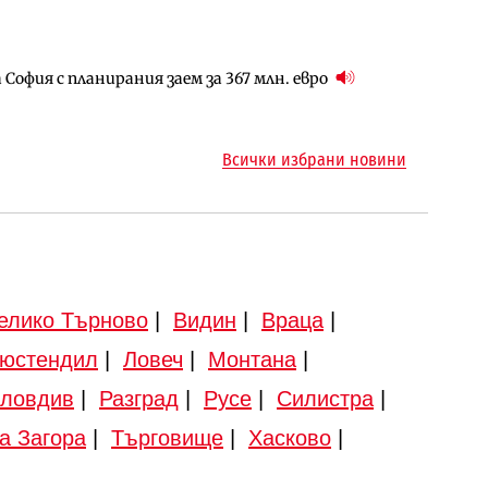
София с планирания заем за 367 млн. евро
ъм надзора на двете метростанции в „Люлин“
ото езеро става част от бъдещата магистрала
Всички избрани новини
елико Търново
|
Видин
|
Враца
|
юстендил
|
Ловеч
|
Монтана
|
ловдив
|
Разград
|
Русе
|
Силистра
|
а Загора
|
Търговище
|
Хасково
|