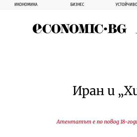
ИКОНОМИКА
БИЗНЕС
УСТОЙЧИВО
Eco
Иран и „Х
Атентатът е по повод 18-го