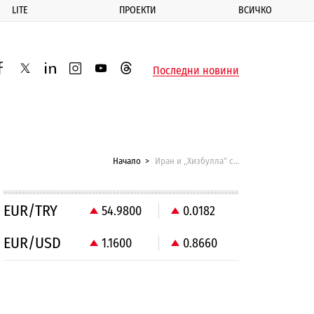
LITE
ПРОЕКТИ
ВСИЧКО
ик
Последни новини
acebook
twitter
linkedin
instagram
youtube
threads
Начало
Иран и „Хизбулла" стоят зад взрива в Бургас
EUR/TRY
54.9800
0.0182
EUR/USD
1.1600
0.8660