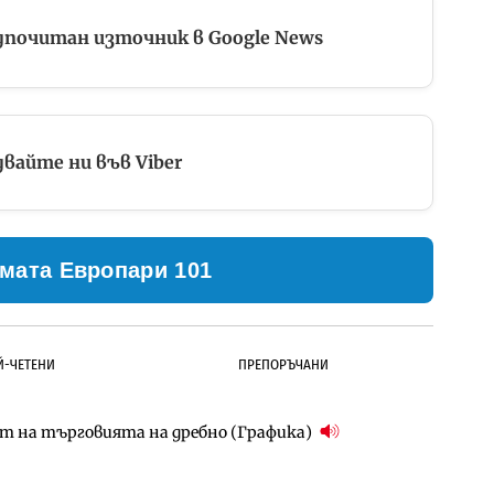
дпочитан източник в Google News
вайте ни във Viber
мата Европари 101
Й-ЧЕТЕНИ
ПРЕПОРЪЧАНИ
ст на търговията на дребно (Графика)
д Петрохан ще върви паралелно с екологичните
д Петрохан ще върви паралелно с екологичните