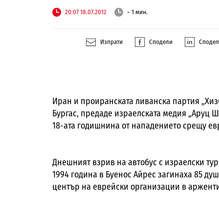
20:07 18.07.2012
~ 1 мин.
Изпрати
Сподели
Споде
Иран и проиранската ливанска партия „Хизб
Бургас, предаде израелската медия „Аруц Ш
18-ата годишнина от нападението срещу ев
Днешният взрив на автобус с израелски тури
1994 година в Буенос Айрес загинаха 85 душ
център на еврейски организации в арженти