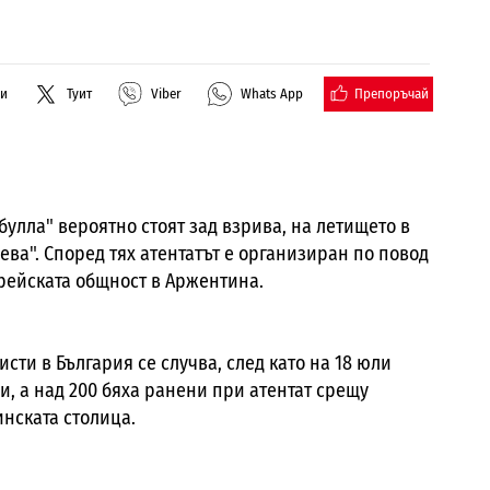
Препоръчай
ли
Туит
Viber
Whats App
улла" вероятно стоят зад взрива, на летището в
ева". Според тях атентатът е организиран по повод
рейската общност в Аржентина.
сти в България се случва, след като на 18 юли
и, а над 200 бяха ранени при атентат срещу
нската столица.