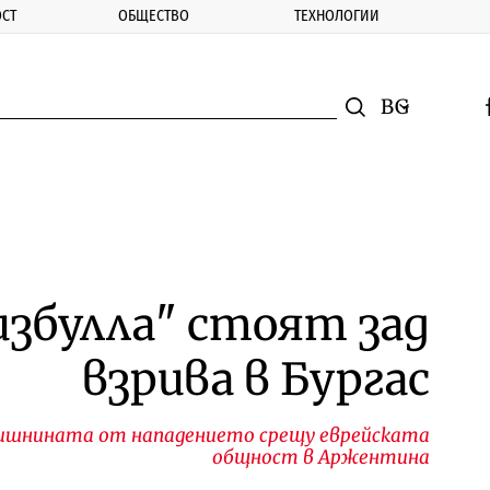
СТ
ОБЩЕСТВО
ТЕХНОЛОГИИ
nomic.bg
Търсене
Смяна на ез
f
Търси
избулла" стоят зад
взрива в Бургас
дишнината от нападението срещу еврейската
общност в Аржентина