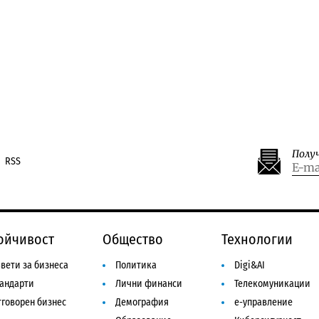
Полу
RSS
ойчивост
Общество
Технологии
вети за бизнеса
Политика
Digi&AI
тандарти
Лични финанси
Телекомуникации
говорен бизнес
Демография
е-управление