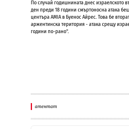
По случай годишнината днес израелското в
ден преди 18 години смъртоносна атака бе
центъра AMIA в Буенос Айрес. Това бе втора
аржентинска територия - атака срещу изра
години по-рано".
атентат