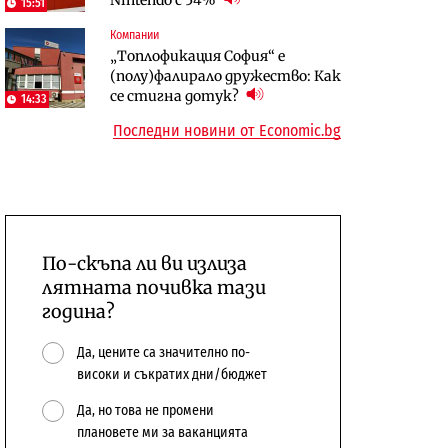
15:51
откажат напълно от Google
Компании
Отрасли
„Топлофикация София“ e
Публични финанси
Жилищата в България
(полу)фалирало дружество: Как
Общините вече зависят от
поскъпват при намаляващо
се стигна дотук?
14:33
централната власт за 75% от
население и все повече сгради
Последни новини от Economic.bg
бюджетите си
По-скъпа ли ви излиза
лятната почивка тази
година?
Да, цените са значително по-
високи и съкратих дни/бюджет
Да, но това не промени
плановете ми за ваканцията