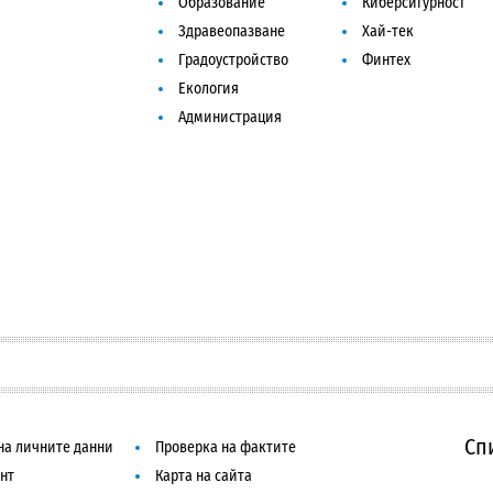
Образование
Киберсигурност
Здравеопазване
Хай-тек
Градоустройство
Финтех
Екология
Администрация
Сп
на личните данни
Проверка на фактите
нт
Карта на сайта