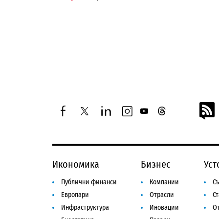
facebook
twitter
linkedin
instagram
youtube
threads
Икономика
Бизнес
Уст
Публични финанси
Компании
Съ
Европари
Отрасли
С
Инфраструктура
Иновации
От