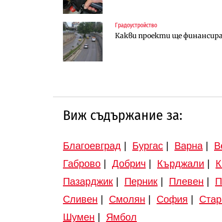
Градоустройство
Градоустройство
Инфраструктура
Какви проекти ще финансира 
Шест кандидата с интерес к
Вторият мост над Варненск
„Черно море“
Виж съдържание за:
Благоевград
|
Бургас
|
Варна
|
В
Габрово
|
Добрич
|
Кърджали
|
К
Пазарджик
|
Перник
|
Плевен
|
П
Сливен
|
Смолян
|
София
|
Стар
Шумен
|
Ямбол