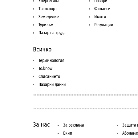
Енергетика
Пазари
Транспорт
Финанси
Земеделие
Имоти
Туризъм
Регулации
Пазар на труда
Всичко
Терминология
To:know
Списанието
Пазарни данни
За нас
За реклама
Защита 
Екип
Абонаме