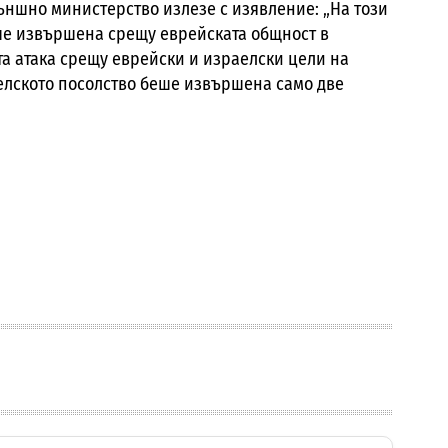
ъншно министерство излезе с изявление: „На този
ше извършена срещу еврейската общност в
та атака срещу еврейски и израелски цели на
елското посолство беше извършена само две