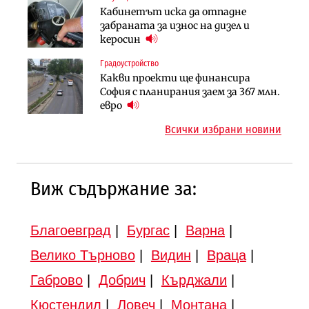
Инфраструктура
Кабинетът иска да отпадне
Вторият мост над Варненското
АПИ възложи промяната на
забраната за износ на дизел и
езеро става част от бъдещата
парцеларния план за
керосин
магистрала „Черно море“
магистралата Русе – Велико
Градоустройство
Публични финанси
Търново
Какви проекти ще финансира
Регионалният министър поема „на
Компании
София с планирания заем за 367 млн.
ръчно управление“ общинската
„Ендуросат“ ще строи огромен
евро
инвестиционна програма
космически и отбранителен
Всички избрани новини
център в Доброславци
12:43
Виж съдържание за:
Благоевград
|
Бургас
|
Варна
|
Велико Търново
|
Видин
|
Враца
|
Габрово
|
Добрич
|
Кърджали
|
Кюстендил
|
Ловеч
|
Монтана
|