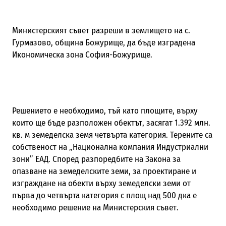
Министерският съвет разреши в землището на с.
Гурмазово, община Божурище, да бъде изградена
Икономическа зона София-Божурище.
Решението е необходимо, тъй като площите, върху
които ще бъде разположен обектът, засягат 1.392 млн.
кв. м земеделска земя четвърта категория. Терените са
собственост на „Национална компания Индустриални
зони” ЕАД. Според разпоредбите на Закона за
опазване на земеделските земи, за проектиране и
изграждане на обекти върху земеделски земи от
първа до четвърта категория с площ над 500 дка е
необходимо решение на Министерския съвет.