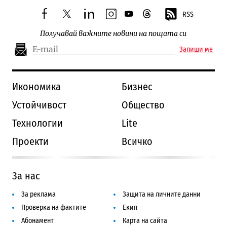
RSS
facebook
twitter
linkedin
instagram
youtube
threads
Получавай важните новини на пощата си
Запиши ме
Икономика
Бизнес
Устойчивост
Общество
Технологии
Lite
Проекти
Всичко
За нас
За реклама
Защита на личните данни
Проверка на фактите
Екип
Абонамент
Карта на сайта