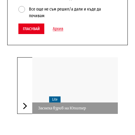
Все още не съм решил/а дали и къде да
почивам
Архив
ГЛАСУВАЙ
Lite
Заснеха взрив на Юпитер
Следваща новина