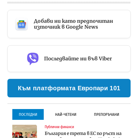
Добави ни като предпочитан
източник в Google News
Последвайте ни във Viber
Към платформата Европари 101
ПОСЛЕДНИ
НАЙ-ЧЕТЕНИ
ПРЕПОРЪЧАНИ
Публични финанси
Градоустройство
Инфраструктура
България е трета в ЕС по ръст на
Столична община избра
Проектирането на тунела под