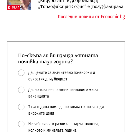
„Ендуросат“ в Доброславци;
бюджетите си
„Топлофикация София“ e (полу)фалирала
18:44
Последни новини от Economic.bg
По-скъпа ли ви излиза лятната
почивка тази година?
Да, цените са значително по-високи и
съкратих дни/бюджет
Да, но това не промени плановете ми за
ваканцията
Тази година няма да почивам точно заради
високите цени
Не забелязвам разлика – харча толкова,
колкото и миналата година