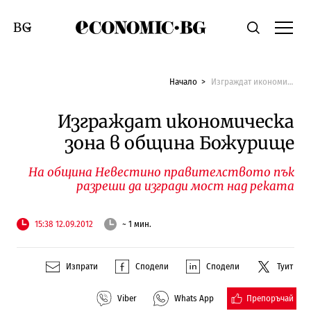
Economic.bg
Търсене
Смяна на език
Начало
Изграждат икономическа зона в община Божурище
Изграждат икономическа
зона в община Божурище
На община Невестино правителството пък
разреши да изгради мост над реката
15:38 12.09.2012
~ 1 мин.
Изпрати
Сподели
Сподели
Туит
Препоръчай
Viber
Whats App