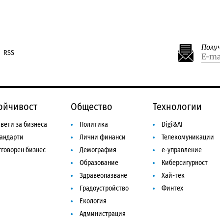
Полу
RSS
ойчивост
Общество
Технологии
вети за бизнеса
Политика
Digi&AI
тандарти
Лични финанси
Телекомуникации
говорен бизнес
Демография
е-управление
Образование
Киберсигурност
Здравеопазване
Хай-тек
Градоустройство
Финтех
Екология
Администрация