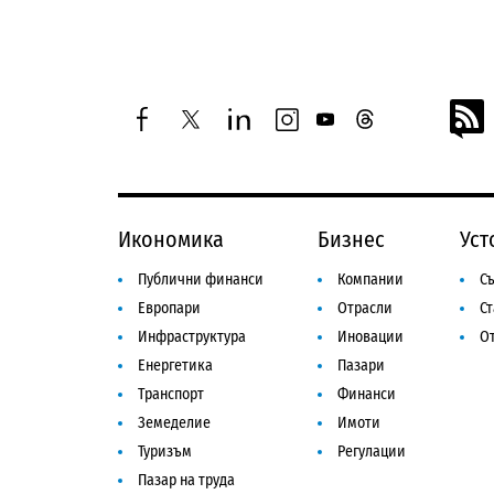
facebook
twitter
linkedin
instagram
youtube
threads
Икономика
Бизнес
Уст
Публични финанси
Компании
Съ
Европари
Отрасли
С
Инфраструктура
Иновации
От
Енергетика
Пазари
Транспорт
Финанси
Земеделие
Имоти
Туризъм
Регулации
Пазар на труда