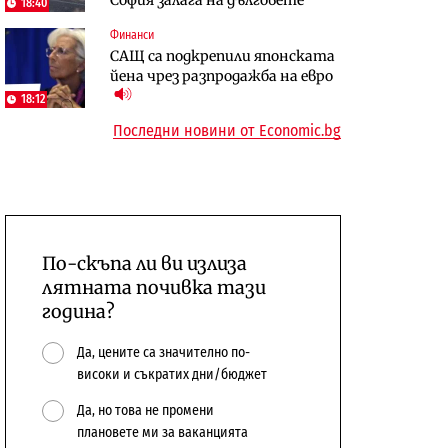
18:40
сушата продължи
Финанси
Digi&AI
Компании
САЩ са подкрепили японската
Трафикът толкова е намалял,
„Ендуросат“ ще строи огромен
йена чрез разпродажба на евро
че големи медии обмислят да се
космически и отбранителен
18:12
откажат напълно от Google
център в Доброславци
Последни новини от Economic.bg
По-скъпа ли ви излиза
лятната почивка тази
година?
Да, цените са значително по-
високи и съкратих дни/бюджет
Да, но това не промени
плановете ми за ваканцията