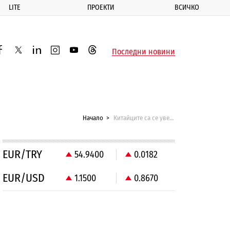
LITE
ПРОЕКТИ
ВСИЧКО
ик
Последни новини
acebook
twitter
linkedin
instagram
youtube
threads
Начало
Китайците са се увеличили с 6.68 млн. души за година
EUR/TRY
54.9400
0.0182
EUR/USD
1.1500
0.8670