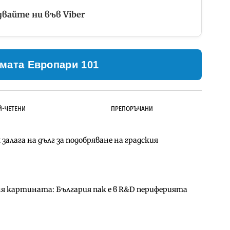
вайте ни във Viber
мата Европари 101
Й-ЧЕТЕНИ
ПРЕПОРЪЧАНИ
залага на дълг за подобряване на градския
ълнител за преместването на трамвайното
д Петрохан ще върви паралелно с екологичните
ня картината: България пак е в R&D периферията
д Петрохан ще върви паралелно с екологичните
за придобиване на Euroapi Italy