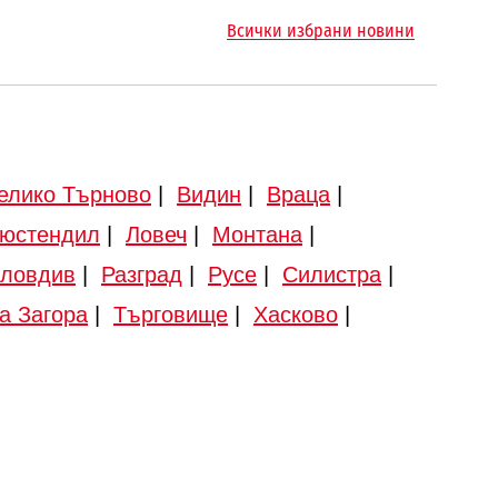
Всички избрани новини
елико Търново
|
Видин
|
Враца
|
юстендил
|
Ловеч
|
Монтана
|
ловдив
|
Разград
|
Русе
|
Силистра
|
а Загора
|
Търговище
|
Хасково
|