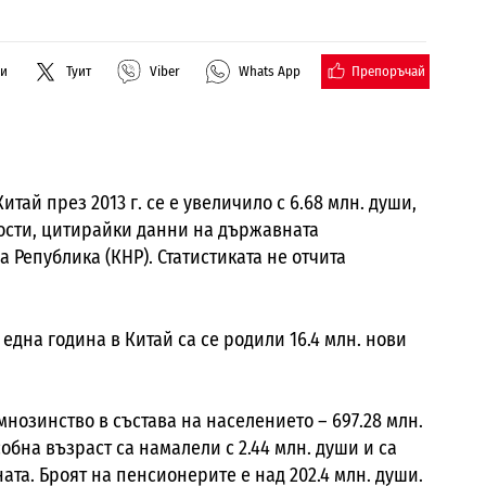
Препоръчай
ли
Туит
Viber
Whats App
ай през 2013 г. се е увеличило с 6.68 млн. души,
вости, цитирайки данни на държавната
 Република (КНР). Статистиката не отчита
 една година в Китай са се родили 16.4 млн. нови
мнозинство в състава на населението – 697.28 млн.
собна възраст са намалели с 2.44 млн. души и са
ата. Броят на пенсионерите е над 202.4 млн. души.