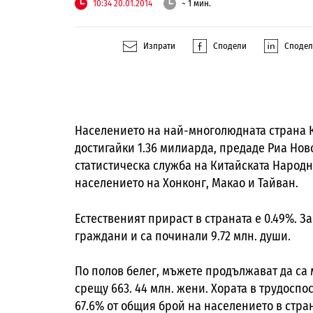
10:34 20.01.2014
~ 1 мин.
Изпрати
Сподели
Споде
Населението на най-многолюдната страна Кит
достигайки 1.36 милиарда, предаде Риа Но
статистическа служба на Китайската Народна
населението на Хонконг, Макао и Тайван.
Естественият прираст в страната е 0.49%. За
граждани и са починали 9.72 млн. души.
По полов белег, мъжете продължават да са 
срещу 663. 44 млн. жени. Хората в трудоспо
67.6% от общия брой на населението в стран