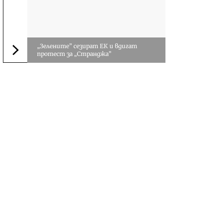
„Зелените” сезират ЕК и вдигат
протест за „Странджа”
Следваща новина