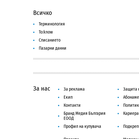
Всичко
Терминология
To:know
Списанието
Пазарни данни
За нас
За реклама
Защита 
Екип
Абонаме
Контакти
Политик
Бранд Медия България
Кариера
ЕООД
Профил на купувача
Подкреп