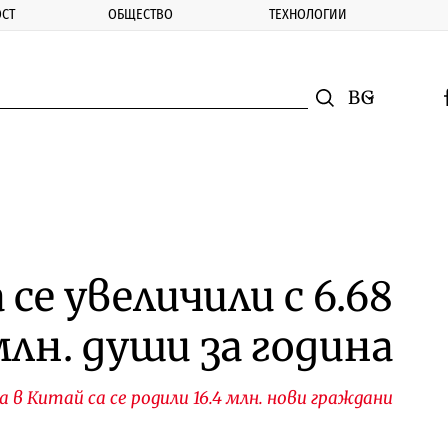
СТ
ОБЩЕСТВО
ТЕХНОЛОГИИ
nomic.bg
Търсене
Смяна на ез
f
Търси
се увеличили с 6.68
млн. души за година
а в Китай са се родили 16.4 млн. нови граждани