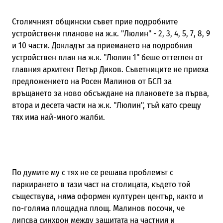
Столичният общински съвет прие подробните
устройствени планове на ж.к. "Люлин" - 2, 3, 4, 5, 7, 8, 9
и 10 части. Докладът за приемането на подробния
устройствен план на ж.к. "Люлин 1" беше оттеглен от
главния архитект Петър Диков. Съветниците не приеха
предложението на Росен Малинов от БСП за
връщането за ново обсъждане на плановете за първа,
втора и десета части на ж.к. "Люлин", тъй като срещу
тях има най-много жалби.
По думите му с тях не се решава проблемът с
паркирането в тази част на столицата, където той
съществува, няма оформен културен център, както и
по-голяма площадна площ. Малинов посочи, че
липсва синхрон между защитата на частния и