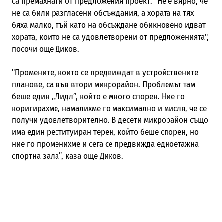
са премахнати от предложения проект. "Не е вярно, че
не са били разгласени обсъждания, а хората на тях
бяха малко, тъй като на обсъждане обикновено идват
хората, които не са удовлетворени от предложенията",
посочи още Диков.
"Промените, които се предвиждат в устройствените
планове, са във втори микрорайон. Проблемът там
беше един „Лидл”, който е много спорен. Ние го
коригирахме, намалихме го максимално и мисля, че се
получи удовлетворително. В десети микрорайон също
има един реституиран терен, който беше спорен, но
ние го променихме и сега се предвижда едноетажна
спортна зала”, каза още Диков.