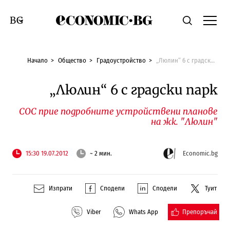
Economic.bg
Търсене
Смяна на език
Начало
Общество
Градоустройство
„Люлин“ 6 с градски парк
„Люлин“ 6 с градски парк
СОС прие подробните устройствени планове
на жк. "Люлин"
15:30 19.07.2012
~ 2 мин.
Economic.bg
Изпрати
Сподели
Сподели
Туит
Препоръчай
Viber
Whats App