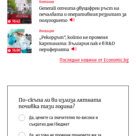
Компании
Компании
Компании
Generali отчита двуцифрен ръст на
„Ендуросат“ ще строи огромен
„Ендуросат“ ще строи огромен
печалбата и оперативния резултат за
космически и отбранителен център в
космически и отбранителен център в
полугодието
Доброславци
Доброславци
16:42
Иновации
Digi&AI
Енергетика
„Рекордът“, който не променя
Трафикът толкова е намалял, че големи
Държавният ТЕЦ „Марица изток 2“
картината: България пак е в R&D
медии обмислят да се откажат
работи с 5 блока
периферията
напълно от Google
16:00
10:12
Последни новини от Economic.bg
По-скъпа ли ви излиза лятната
почивка тази година?
Да, цените са значително по-високи и
съкратих дни/бюджет
Да, но това не промени плановете ми за