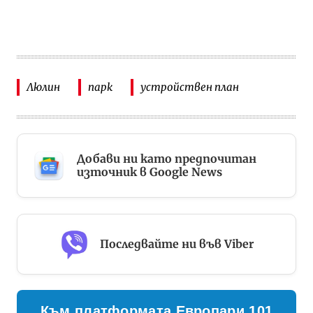
Люлин
парк
устройствен план
Добави ни като предпочитан
източник в Google News
Последвайте ни във Viber
Към платформата Европари 101