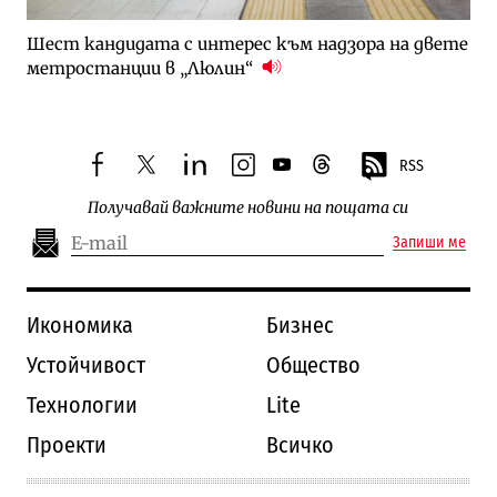
Шест кандидата с интерес към надзора на двете
метростанции в „Люлин“
RSS
facebook
twitter
linkedin
instagram
youtube
threads
Получавай важните новини на пощата си
Запиши ме
Икономика
Бизнес
Устойчивост
Общество
Технологии
Lite
Проекти
Всичко