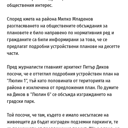
обществения интерес.
Според кмета на района Милко Младенов
разгласяването на обществените обсъждания за
плановете е било направено по нормативния ред и
гражданите са били информирани за това, че се
предлагат подробни устройствени планове на десетте
части.
Пред журналисти главният архитект Петър Диков
посочи, че е оттеглил подробния устройствен план на
"Люлин 1", тъй като половината от територията на
района е изключена от предложения план. По думите
на Диков в "Люлин 6" се обсъжда изграждането на
градски парк.
Той посочи, че там, където е имало несъгласие на
живеещите да бъдат изграден подземни паркинги, те