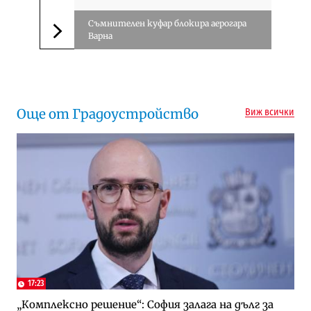
Съмнителен куфар блокира аерогара
Варна
Следваща новина
Още от Градоустройство
Виж всички
17:23
„Комплексно решение“: София залага на дълг за