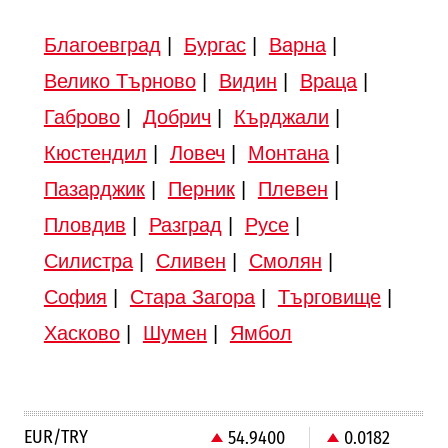
Благоевград
|
Бургас
|
Варна
|
Велико Търново
|
Видин
|
Враца
|
Габрово
|
Добрич
|
Кърджали
|
Кюстендил
|
Ловеч
|
Монтана
|
Пазарджик
|
Перник
|
Плевен
|
Пловдив
|
Разград
|
Русе
|
Силистра
|
Сливен
|
Смолян
|
София
|
Стара Загора
|
Търговище
|
Хасково
|
Шумен
|
Ямбол
EUR/TRY
54.9400
0.0182