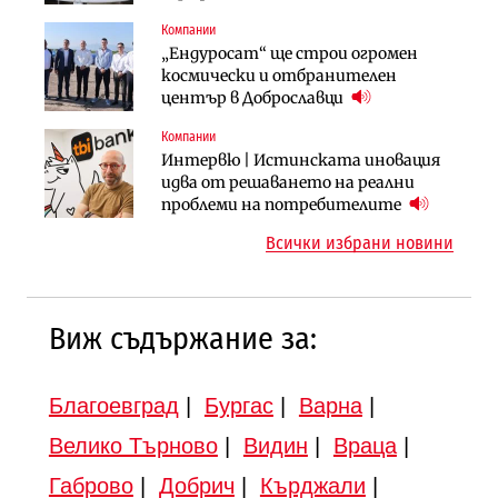
продължи
(Графика)
Компании
Компании
Публични финанси
„Ендуросат“ ще строи огромен
„Хювефарма“ подписа договор за
След 20 години застой: Данъчните
космически и отбранителен
придобиване на Euroapi Italy
оценки на имотите може да бъдат
център в Доброславци
вдигнати
Компании
Инфраструктура
Инфраструктура
Интервю | Истинската иновация
АПИ възложи промяната на
Вторият мост над Варненското
идва от решаването на реални
парцеларния план за
езеро става част от бъдещата
проблеми на потребителите
магистралата Русе – Велико
магистрала „Черно море“
Всички избрани новини
Търново
Виж съдържание за:
Благоевград
|
Бургас
|
Варна
|
Велико Търново
|
Видин
|
Враца
|
Габрово
|
Добрич
|
Кърджали
|