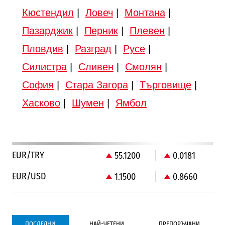
Кюстендил
|
Ловеч
|
Монтана
|
Пазарджик
|
Перник
|
Плевен
|
Пловдив
|
Разград
|
Русе
|
Силистра
|
Сливен
|
Смолян
|
София
|
Стара Загора
|
Търговище
|
Хасково
|
Шумен
|
Ямбол
EUR/TRY
55.1200
0.0181
EUR/USD
1.1500
0.8660
ПОСЛЕДНИ
НАЙ-ЧЕТЕНИ
ПРЕПОРЪЧАНИ