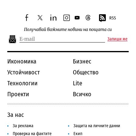
RSS
facebook
twitter
linkedin
instagram
youtube
threads
Получавай важните новини на пощата си
Запиши ме
Икономика
Бизнес
Устойчивост
Общество
Технологии
Lite
Проекти
Всичко
За нас
За реклама
Защита на личните данни
Проверка на фактите
Екип