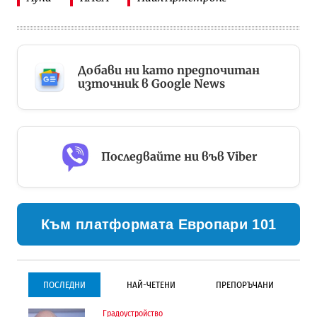
Добави ни като предпочитан
източник в Google News
Последвайте ни във Viber
Към платформата Европари 101
ПОСЛЕДНИ
НАЙ-ЧЕТЕНИ
ПРЕПОРЪЧАНИ
Градоустройство
Градоустройство
Инфраструктура