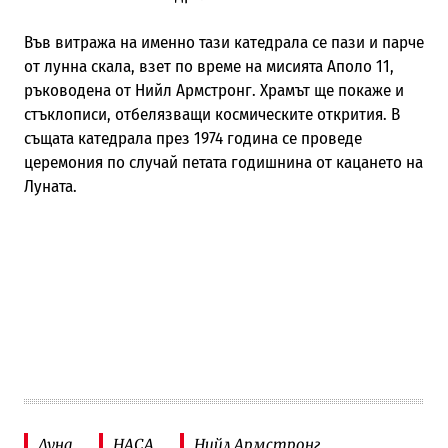
Във витража на именно тази катедрала се пази и парче
от лунна скала, взет по време на мисията Аполо 11,
ръководена от Нийл Армстронг. Храмът ще покаже и
стъклописи, отбелязващи космическите открития. В
същата катедрала през 1974 година се проведе
церемония по случай петата годишнина от кацането на
Луната.
Луна
НАСА
Нийл Армстронг