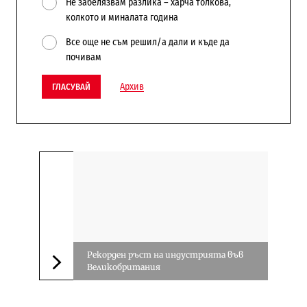
Не забелязвам разлика – харча толкова,
колкото и миналата година
Все още не съм решил/а дали и къде да
почивам
Архив
ГЛАСУВАЙ
Рекорден ръст на индустрията във
Великобритания
Следваща новина