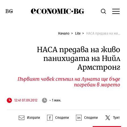
Economic.bg
Търсене
Смяна на език
Начало
Lite
НАСА предава на живо панихидата на Нийл Армстронг
НАСА предава на живо
панихидата на Нийл
Армстронг
Първият човек стъпил на Луната ще бъде
погребан в морето
12:41 07.09.2012
~ 1 мин.
Изпрати
Сподели
Сподели
Туит