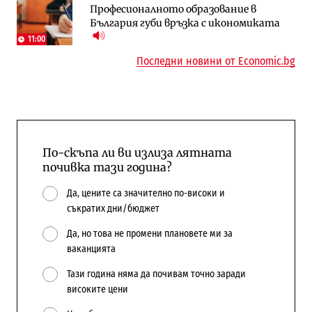
Професионалното образование в
няколко седмици, ако сушата продължи
попадат в капан на обществените
България губи връзка с икономиката
поръчки?
11:00
Последни новини от Economic.bg
По-скъпа ли ви излиза лятната
почивка тази година?
Да, цените са значително по-високи и
съкратих дни/бюджет
Да, но това не промени плановете ми за
ваканцията
Тази година няма да почивам точно заради
високите цени