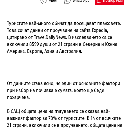
Препоръчай
Viber
Whats App
Туристите най-много обичат да посещават плажовете.
Това сочат данни от проучване на сайта
Expedia
,
цитирано от
TravelDailyNews
. В изследването са се
включили 8599 души от 21 страни в Северна и Южна
Америка, Европа, Азия и Австралия.
От данните става ясно, че един от основните фактори
при избор на почивка е сумата, която ще бъде
похарчена.
В САЩ общата цена на пътуването се оказва най-
важният фактор за 78% от туристите. В 14 от всичките
21 страни, включили се в проучването, общата цена на