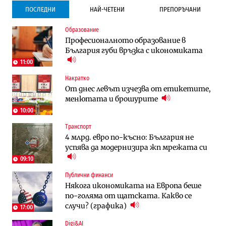
ПОСЛЕДНИ
НАЙ-ЧЕТЕНИ
ПРЕПОРЪЧАНИ
Образование
Градоустройство
Компании
Професионалното образование в
Столична община избра изпълнител за
Vivacom предлага над 150 устройства с
България губи връзка с икономиката
преместването на трамвайното
90% отстъпка през август
трасе по бул. „Скобелев“
11:00
Накратко
Компании
Градоустройство
От днес левът изчезва от етикетите,
Vivacom предлага над 150 устройства с
Столична община избра изпълнител за
менютата и брошурите
90% отстъпка през август
преместването на трамвайното
трасе по бул. „Скобелев“
10:00
Транспорт
Компании
Енергетика
4 млрд. евро по-късно: България не
„Ендуросат“ ще строи огромен
Държавният ТЕЦ „Марица изток 2“
успява да модернизира жп мрежата си
космически и отбранителен център в
работи с 5 блока
Доброславци
09:10
Публични финанси
Енергетика
Компании
Някога икономиката на Европа беше
Държавният ТЕЦ „Марица изток 2“
„Ендуросат“ ще строи огромен
по-голяма от щатската. Какво се
работи с 5 блока
космически и отбранителен център в
случи? (графика)
Доброславци
17:00
Digi&AI
Енергетика
Регулации