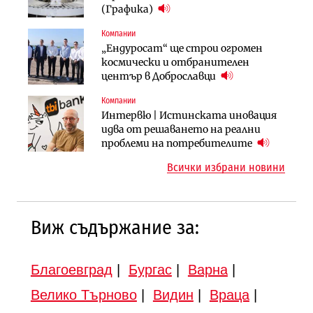
няколко седмици, ако сушата
България продължава да се охлажда
(Графика)
продължи
(Графика)
Компании
Компании
Публични финанси
„Ендуросат“ ще строи огромен
„Хювефарма“ подписа договор за
След 20 години застой: Данъчните
космически и отбранителен
придобиване на Euroapi Italy
оценки на имотите може да бъдат
център в Доброславци
вдигнати
Компании
Инфраструктура
Инфраструктура
Интервю | Истинската иновация
АПИ възложи промяната на
Вторият мост над Варненското
идва от решаването на реални
парцеларния план за
езеро става част от бъдещата
проблеми на потребителите
магистралата Русе – Велико
магистрала „Черно море“
Всички избрани новини
Търново
Виж съдържание за:
Благоевград
|
Бургас
|
Варна
|
Велико Търново
|
Видин
|
Враца
|