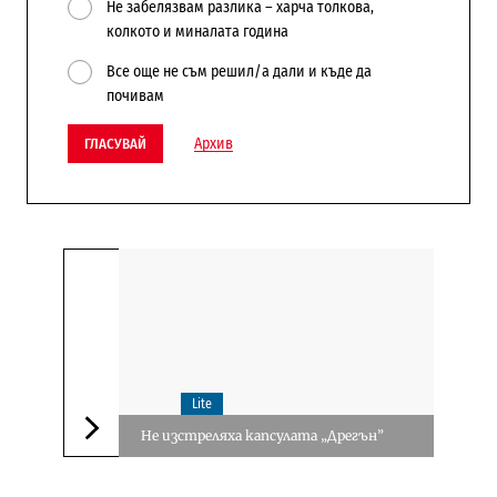
Не забелязвам разлика – харча толкова,
колкото и миналата година
Все още не съм решил/а дали и къде да
почивам
Архив
ГЛАСУВАЙ
Lite
Не изстреляха капсулата „Дрегън”
Следваща новина