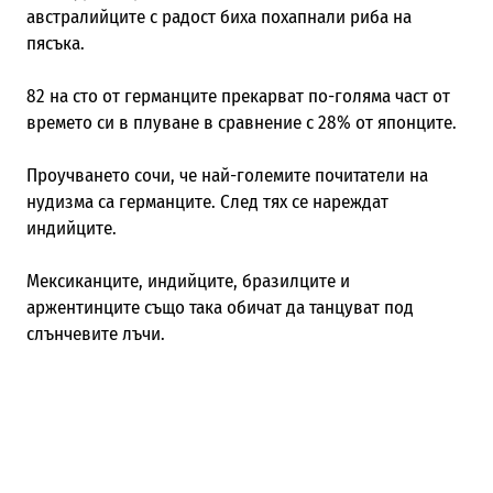
австралийците с радост биха похапнали риба на
пясъка
.
82 на сто от германците прекарват по-голяма част от
времето си в плуване в сравнение с 28% от японците.
Проучването сочи, че н
ай-големите почитатели на
нудизма са германците
.
След тях се нареждат
индийците.
Мексиканците, индийците, бразилците и
аржентинците също така обичат да танцуват под
слънчевите лъчи.