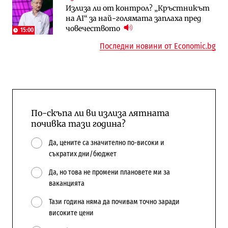
Излиза ли от контрол? „Кръстникът
АЕЦ „Козлодуй“ ще работи само още
Лекарствата за редки болести
на AI“ за най-голямата заплаха пред
няколко седмици, ако сушата продължи
попадат в капан на обществените
човечеството
поръчки?
15:00
Последни новини от Economic.bg
По-скъпа ли ви излиза лятната
почивка тази година?
Да, цените са значително по-високи и
съкратих дни/бюджет
Да, но това не промени плановете ми за
ваканцията
Тази година няма да почивам точно заради
високите цени