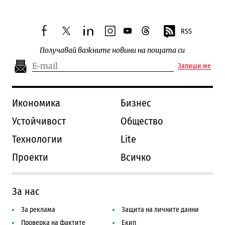
RSS
facebook
twitter
linkedin
instagram
youtube
threads
Получавай важните новини на пощата си
Запиши ме
Икономика
Бизнес
Устойчивост
Общество
Технологии
Lite
Проекти
Всичко
За нас
За реклама
Защита на личните данни
Проверка на фактите
Екип