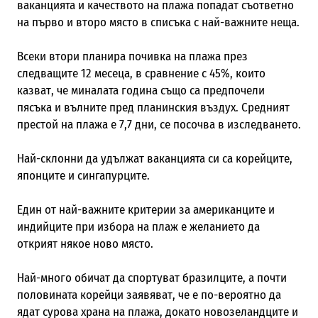
ваканцията и качеството на плажа попадат съответно
на първо и второ място в списъка с най-важните неща.
Всеки втори
планира почивка на плажа през
следващите 12 месеца, в сравнение с 45%, които
казват, че миналата година също са предпочели
пясъка и вълните пред планинския въздух. Средният
престой на плажа е 7,7 дни
, се посочва в изследването
.
Най-склонни да удължат ваканцията си са корейците,
японците и сингапурците.
Един от най-важните критерии за американците и
индийците при избора на плаж е желанието да
открият някое ново място.
Най-много обичат да спортуват бразилците, а п
очти
половината корейци заявяват, че е по-вероятно да
ядат сурова храна на плажа, докато новозеландците и