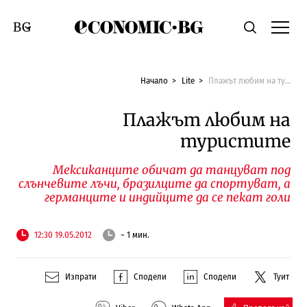
Economic.bg
Търсене
Смяна на език
Начало
Lite
Плажът любим на туристите
Плажът любим на
туристите
Мексиканците обичат да танцуват под
слънчевите лъчи, бразилците да спортуват, а
германците и индийците да се пекат голи
12:30 19.05.2012
~ 1 мин.
Изпрати
Сподели
Сподели
Туит