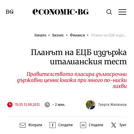
Economic.bg
Търсене
Смяна на език
Начало
Бизнес
Финанси
Планът на ЕЦБ издържа италианския тест
Планът на ЕЦБ издържа
италианския тест
Правителството пласира дългосрочни
държавни ценни книжа при много по-ниски
лихви
15:35 13.09.2012
~ 2 мин.
Георги Желязков
Изпрати
Сподели
Сподели
Туит