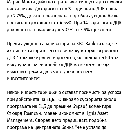
Марио Монти действа стратегически и успя да спечели
ниски лихви. Доходността по 3-годишните ДЦК падна
до 2.75%, докато през юли на подобен аукцион беше
постигната доходност от 4.65%. При 14-годишните ДЦК
доходността намалява до 5.32% от 5.9% през юли.
Преди аукциона анализатори на KBC Bank казаха, че
ако инвеститорите са готови да купят дългосрочните
ДЦК "това ще е ранен индикатор, че планът на ЕЦБ за
изкупуване на европейски ДЦК може да успее да
измести страха и да върне увереността у
инвеститорите".
Някои инвеститори обаче остават песимисти за успеха
при действията на ЕЦБ. "Очакваме еуфорията около
програмата на ЕЦБ да премине бързо", коментира
Стюард Томпсън, главен икономист в Ignis Asset
Management. Според него предишната подобна
програма на централната банка "не е успяла да