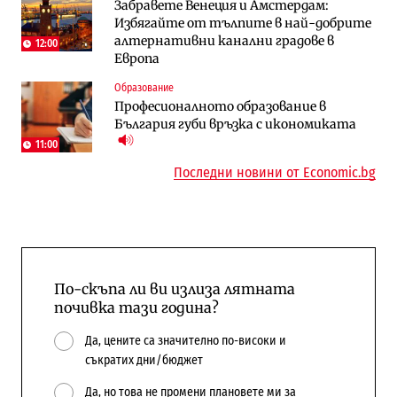
Забравете Венеция и Амстердам:
Държавният ТЕЦ „Марица изток 2“
„Ендуросат“ ще строи огромен
Избягайте от тълпите в най-добрите
работи с 5 блока
космически и отбранителен център в
алтернативни канални градове в
Доброславци
12:00
Европа
Енергетика
Регулации
Образование
АЕЦ „Козлодуй“ ще работи само още
Лекарствата за редки болести
Професионалното образование в
няколко седмици, ако сушата продължи
попадат в капан на обществените
България губи връзка с икономиката
поръчки?
11:00
Последни новини от Economic.bg
По-скъпа ли ви излиза лятната
почивка тази година?
Да, цените са значително по-високи и
съкратих дни/бюджет
Да, но това не промени плановете ми за