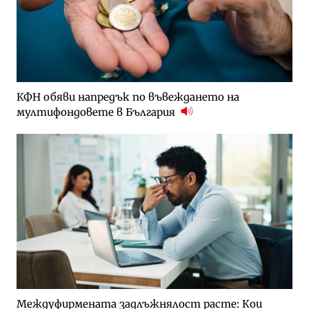
КФН обяви напредък по въвеждането на
мултифондовете в България
Междуфирмената задлъжнялост расте: Кои