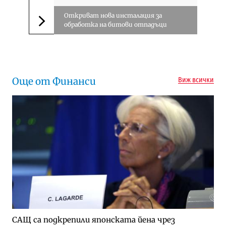
Откриват нова инсталация за
обработка на битови отпадъци
Следваща новина
Още от Финанси
Виж всички
САЩ са подкрепили японската йена чрез