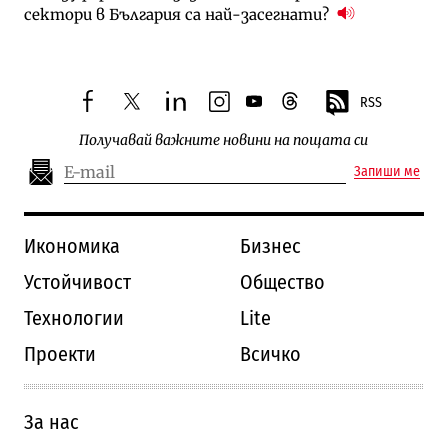
сектори в България са най-засегнати?
RSS
facebook
twitter
linkedin
instagram
youtube
threads
Получавай важните новини на пощата си
Запиши ме
Икономика
Бизнес
Устойчивост
Общество
Технологии
Lite
Проекти
Всичко
За нас