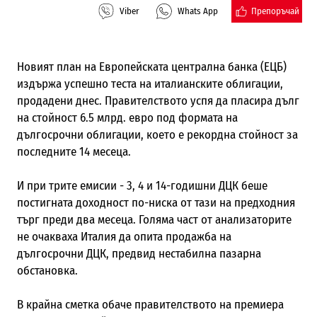
Препоръчай
Viber
Whats App
Новият план на Европейската централна банка (ЕЦБ)
издържа успешно теста на италианските облигации,
продадени днес. Правителството успя да пласира дълг
на стойност 6.5 млрд. евро под формата на
дългосрочни облигации, което е рекордна стойност за
последните 14 месеца.
И при трите емисии - 3, 4 и 14-годишни ДЦК беше
постигната доходност по-ниска от тази на предходния
търг преди два месеца. Голяма част от анализаторите
не очакваха Италия да опита продажба на
дългосрочни ДЦК, предвид нестабилна пазарна
обстановка.
В крайна сметка обаче правителството на премиера