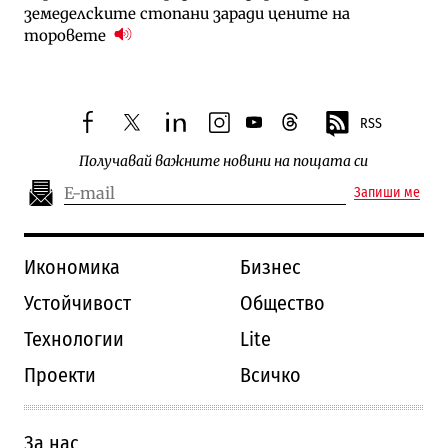
земеделските стопани заради цените на
торовете
RSS
facebook
twitter
linkedin
instagram
youtube
threads
Получавай важните новини на пощата си
Запиши ме
Икономика
Бизнес
Устойчивост
Общество
Технологии
Lite
Проекти
Всичко
За нас