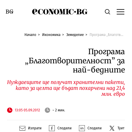
Economic.bg
Търсене
Смяна на език
Начало
Икономика
Земеделие
Програма „Благотворителност” за най-бедните
Програма
„Благотворителност” за
най-бедните
Нуждаещите ще получат хранителни пакети,
като за целта ще бъдат похарчени над 21,4
млн. евро
13:05 05.09.2012
~ 2 мин.
Изпрати
Сподели
Сподели
Туит