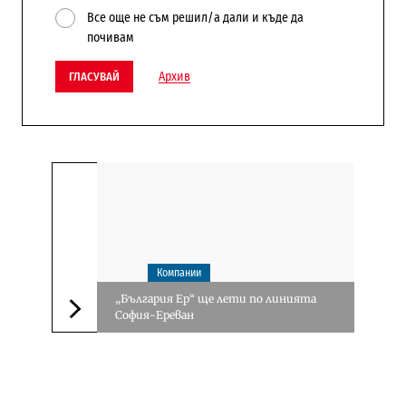
Все още не съм решил/а дали и къде да
почивам
Архив
ГЛАСУВАЙ
Компании
„България Ер“ ще лети по линията
София-Ереван
Следваща новина