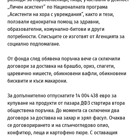
„Личен асистент” по Националната програма
„Асистенти на хора с увреждания”, както и тези,
ползвали еднократна помощ за здравни,
образователни, комунално-битови и други
потребности. Списъците се изготвят от Агенцията за
социално подпомагане.
От фонда след обявена поръчка вече са сключили
договори за доставка на брашбо, ориз, спагети,
царевично нишесте, обикновени вафли, обикновени
бисквити и къси макарони.
За допълнително отпуснатите 14 004 438 евро за
купуване на продукти от пазара ДФЗ стартира втора
обществена поръчка. До момента са сключени два
договора за доставка на захар и зрял фасул. Очаква
се договорирането и на слънчогледово олио,
конфитюр, леща и картофено пюре. С оставащия