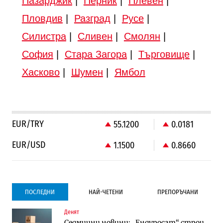
Пазарджик
|
Перник
|
Плевен
|
Пловдив
|
Разград
|
Русе
|
Силистра
|
Сливен
|
Смолян
|
София
|
Стара Загора
|
Търговище
|
Хасково
|
Шумен
|
Ямбол
EUR/TRY
55.1200
0.0181
EUR/USD
1.1500
0.8660
ПОСЛЕДНИ
НАЙ-ЧЕТЕНИ
ПРЕПОРЪЧАНИ
Денят
Градоустройство
Градоустройство
Седмични новини: „Ендуросат“ строи
Столична община избра изпълнител за
Столична община избра изпълнител за