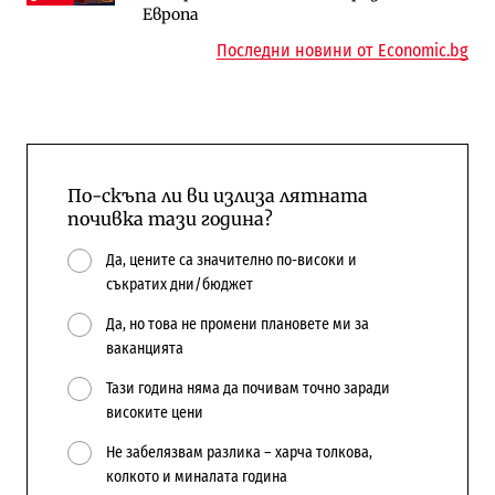
Европа
Последни новини от Economic.bg
По-скъпа ли ви излиза лятната
почивка тази година?
Да, цените са значително по-високи и
съкратих дни/бюджет
Да, но това не промени плановете ми за
ваканцията
Тази година няма да почивам точно заради
високите цени
Не забелязвам разлика – харча толкова,
колкото и миналата година