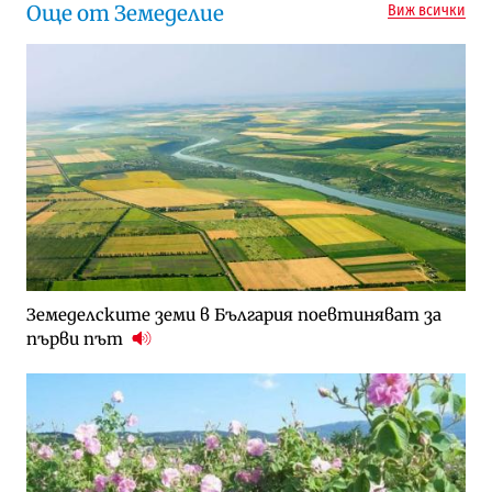
Още от Земеделие
Виж всички
Земеделските земи в България поевтиняват за
първи път