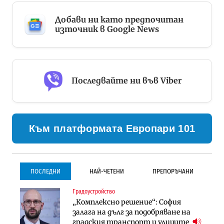
Добави ни като предпочитан
източник в Google News
Последвайте ни във Viber
Към платформата Европари 101
ПОСЛЕДНИ
НАЙ-ЧЕТЕНИ
ПРЕПОРЪЧАНИ
Градоустройство
Градоустройство
Инфраструктура
„Комплексно решение“: София
Столична община избра
Проектирането на тунела под
залага на дълг за подобряване на
изпълнител за преместването на
Петрохан ще върви паралелно с
градския транспорт и улиците
трамвайното трасе по бул.
екологичните оценки