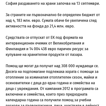
София раздаването на храни започва на 13 септември.
За страните ни първоначално бе определен бюджет от
над 4, 183 млн. евро. Сумата обаче бе увеличена след
активността на фонда до 21,4 млн. евро.
Средствата се отпускат от ЕК под формата на
интервенционен ечемик от Великобритания и
Финландия и 14 004 438 евро паричен ресурс за
купуване на хранителни продукти от пазара.
Помощ ще могат да получат над 308 000 нуждаещи се.
Досега на подпомагане подлежаха хората с помощи за
отопление за изминалия отоплителен сезон, майки и
осиновителки с деца до една година и семейства на
деца с увреждания. От кампания 2012 в програмата са
включени и семейства, които през предходната
календарна година са получили помощ за учебни
разходи за първокласници, лица, участвали в дейност