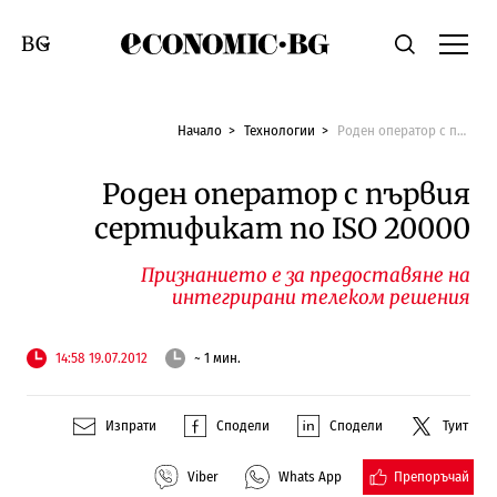
Economic.bg
Търсене
Смяна на език
Начало
Технологии
Роден оператор с първия сертификат по ISO 20000
Роден оператор с първия
сертификат по ISO 20000
Признанието е за предоставяне на
интегрирани телеком решения
14:58 19.07.2012
~ 1 мин.
Изпрати
Сподели
Сподели
Туит
Препоръчай
Viber
Whats App