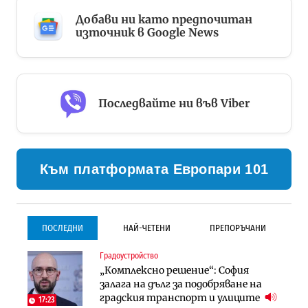
Добави ни като предпочитан
източник в Google News
Последвайте ни във Viber
Към платформата Европари 101
ПОСЛЕДНИ
НАЙ-ЧЕТЕНИ
ПРЕПОРЪЧАНИ
Градоустройство
Градоустройство
Инфраструктура
„Комплексно решение“: София
Столична община избра
Проектирането на тунела под
залага на дълг за подобряване на
изпълнител за преместването на
Петрохан ще върви паралелно с
градския транспорт и улиците
трамвайното трасе по бул.
екологичните оценки
17:23