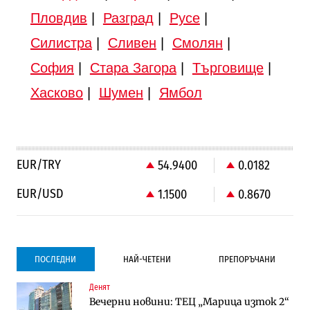
Пловдив
|
Разград
|
Русе
|
Силистра
|
Сливен
|
Смолян
|
София
|
Стара Загора
|
Търговище
|
Хасково
|
Шумен
|
Ямбол
EUR/TRY
54.9400
0.0182
EUR/USD
1.1500
0.8670
ПОСЛЕДНИ
НАЙ-ЧЕТЕНИ
ПРЕПОРЪЧАНИ
Денят
Градоустройство
Компании
Вечерни новини: ТЕЦ „Марица изток 2“
Столична община избра изпълнител за
Vivacom предлага над 150 устройства с