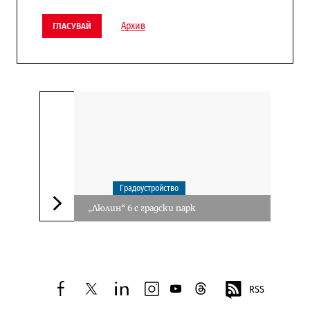
Архив
ГЛАСУВАЙ
Градоустройство
„Люлин“ 6 с градски парк
Следваща новина
RSS
facebook
twitter
linkedin
instagram
youtube
threads