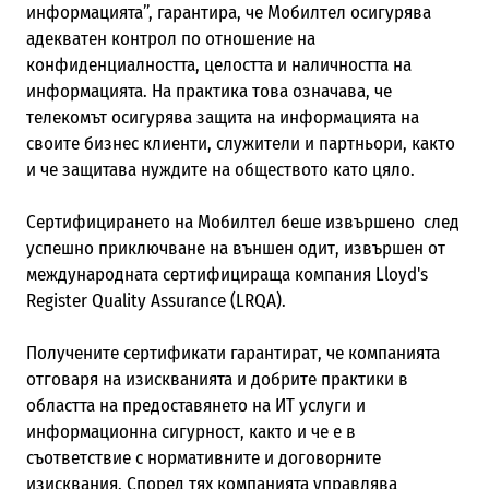
информацията”, гарантира, че Мобилтел осигурява
адекватен контрол по отношение на
конфиденциалността, целостта и наличността на
информацията. На практика това означава, че
телекомът осигурява защита на информацията на
своите бизнес клиенти, служители и партньори, както
и че защитава нуждите на обществото като цяло.
Сертифицирането на Мобилтел беше извършено след
успешно приключване на външен одит, извършен от
международната сертифицираща компания Lloyd's
Register Quality Assurance (LRQA).
Получените сертификати гарантират, че компанията
отговаря на изискванията и добрите практики в
областта на предоставянето на ИТ услуги и
информационна сигурност, както и че е в
съответствие с нормативните и договорните
изисквания. Според тях компанията управлява