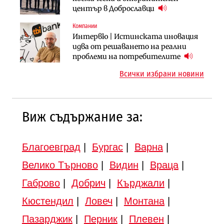
космически и отбранителен
център в Доброславци
магистрала „Черно море“
център в Доброславци
Компании
Публични финанси
Инфраструктура
Интервю | Истинската иновация
Регионалният министър поема „на
АПИ възложи промяната на
идва от решаването на реални
ръчно управление“ общинската
парцеларния план за
проблеми на потребителите
инвестиционна програма
магистралата Русе – Велико
Всички избрани новини
Търново
Виж съдържание за:
Благоевград
|
Бургас
|
Варна
|
Велико Търново
|
Видин
|
Враца
|
Габрово
|
Добрич
|
Кърджали
|
Кюстендил
|
Ловеч
|
Монтана
|
Пазарджик
|
Перник
|
Плевен
|