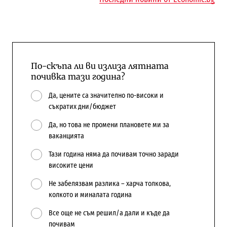
По-скъпа ли ви излиза лятната
почивка тази година?
Да, цените са значително по-високи и
съкратих дни/бюджет
Да, но това не промени плановете ми за
ваканцията
Тази година няма да почивам точно заради
високите цени
Не забелязвам разлика – харча толкова,
колкото и миналата година
Все още не съм решил/а дали и къде да
почивам