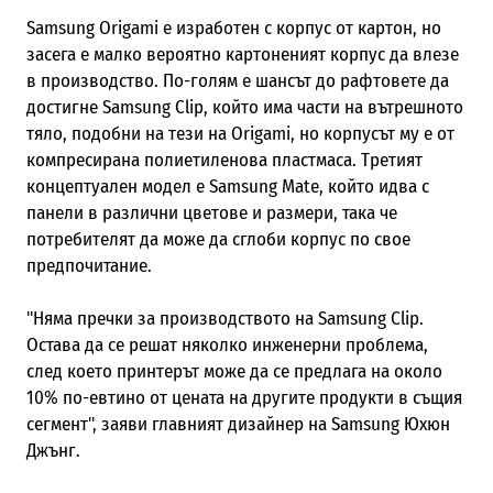
Samsung Origami е изработен с корпус от картон, но
засега е малко вероятно картоненият корпус да влезе
в производство. По-голям е шансът до рафтовете да
достигне Samsung Clip, който има части на вътрешното
тяло, подобни на тези на Origami, но корпусът му е от
компресирана полиетиленова пластмаса. Третият
концептуален модел е Samsung Mate, който идва с
панели в различни цветове и размери, така че
потребителят да може да сглоби корпус по свое
предпочитание.
"Няма пречки за производството на Samsung Clip.
Остава да се решат няколко инженерни проблема,
след което принтерът може да се предлага на около
10% по-евтино от цената на другите продукти в същия
сегмент", заяви главният дизайнер на Samsung Юхюн
Джънг.