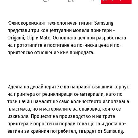
Южнокорейският технологичен гигант Samsung
представи три концептуални модела принтери -
Origami, Clip и Mate. Основната цел при разработката
на прототипите е постигане на по-ниска цена и по-
приятелско отношение към природата.
Идеята на дизайнерите е да направят външния корпус
на принтера от рециклиращи се материали, като по
този начин намалят не само количеството използвана
пластмаса, но и материалите за опаковка, която се
изхвърля. Процесът на производство и на трите
принтера е опростен и поради това ще са и доста по-
евтини за крайния потребител, твърдят от Samsung.