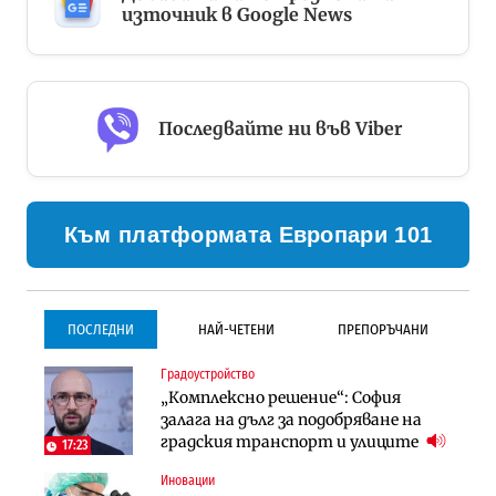
източник в Google News
Последвайте ни във Viber
Към платформата Европари 101
ПОСЛЕДНИ
НАЙ-ЧЕТЕНИ
ПРЕПОРЪЧАНИ
Градоустройство
Градоустройство
Инфраструктура
„Комплексно решение“: София
Столична община избра
Проектирането на тунела под
залага на дълг за подобряване на
изпълнител за преместването на
Петрохан ще върви паралелно с
градския транспорт и улиците
трамвайното трасе по бул.
екологичните оценки
17:23
„Скобелев“
Иновации
Компании