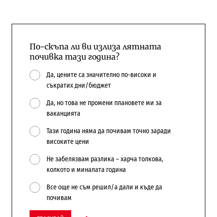
По-скъпа ли ви излиза лятната
почивка тази година?
Да, цените са значително по-високи и
съкратих дни/бюджет
Да, но това не промени плановете ми за
ваканцията
Тази година няма да почивам точно заради
високите цени
Не забелязвам разлика – харча толкова,
колкото и миналата година
Все още не съм решил/а дали и къде да
почивам