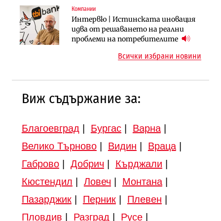
„Скобелев“
Компании
Инфраструктура
Инфраструктура
Интервю | Истинската иновация
АПИ възложи промяната на
Вторият мост над Варненското
идва от решаването на реални
парцеларния план за
езеро става част от бъдещата
проблеми на потребителите
магистралата Русе – Велико
магистрала „Черно море“
Всички избрани новини
Търново
Виж съдържание за:
Благоевград
|
Бургас
|
Варна
|
Велико Търново
|
Видин
|
Враца
|
Габрово
|
Добрич
|
Кърджали
|
Кюстендил
|
Ловеч
|
Монтана
|
Пазарджик
|
Перник
|
Плевен
|
Пловдив
|
Разград
|
Русе
|