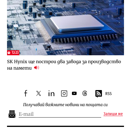
12:23
SK Hynix ще построи два завода за производство
на памети
RSS
facebook
twitter
linkedin
instagram
youtube
threads
Получавай важните новини на пощата си
Запиши ме