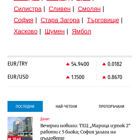
Силистра
|
Сливен
|
Смолян
|
София
|
Стара Загора
|
Търговище
|
Хасково
|
Шумен
|
Ямбол
EUR/TRY
54.9400
0.0182
EUR/USD
1.1500
0.8670
ПОСЛЕДНИ
НАЙ-ЧЕТЕНИ
ПРЕПОРЪЧАНИ
Денят
Градоустройство
Компании
Вечерни новини: ТЕЦ „Марица изток 2“
Столична община избра изпълнител за
Vivacom предлага над 150 устройства с
работи с 5 блока; София залага на
преместването на трамвайното
90% отстъпка през август
дълговете
трасе по бул. „Скобелев“
18:40