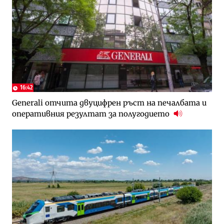
16:42
Generali отчита двуцифрен ръст на печалбата и
оперативния резултат за полугодието