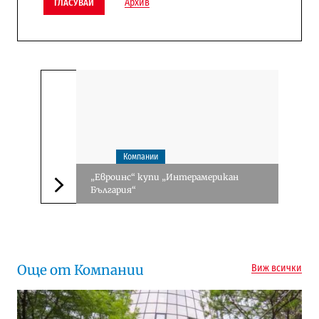
Архив
ГЛАСУВАЙ
Компании
„Евроинс“ купи „Интерамерикан
България“
Следваща новина
Още от Компании
Виж всички