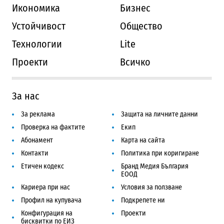
Икономика
Бизнес
Устойчивост
Общество
Технологии
Lite
Проекти
Всичко
За нас
За реклама
Защита на личните данни
Проверка на фактите
Екип
Абонамент
Карта на сайта
Контакти
Политика при коригиране
Етичен кодекс
Бранд Медия България
ЕООД
Кариера при нас
Условия за ползване
Профил на купувача
Подкрепете ни
Конфигурация на
Проекти
бисквитки по ЕИЗ