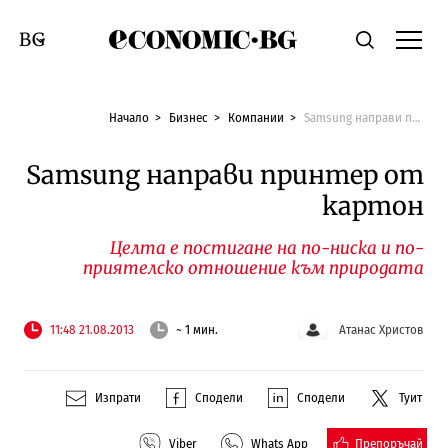
Economic.bg
Търсене
Смяна на език
Начало
Бизнес
Компании
Samsung направи принтер от картон
Samsung направи принтер от
картон
Целта е постигане на по-ниска и по-
приятелско отношение към природата
11:48 21.08.2013
~ 1 мин.
Атанас Христов
Изпрати
Сподели
Сподели
Туит
Препоръчай
Viber
Whats App