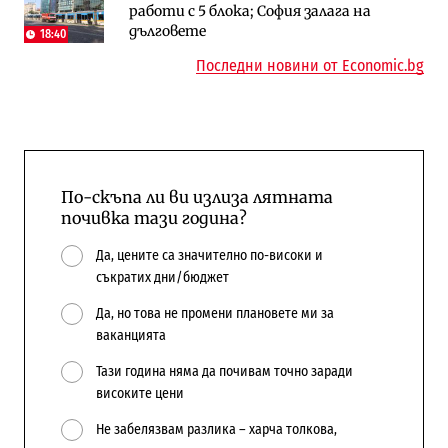
работи с 5 блока; София залага на
медии обмислят да се откажат
космически и отбранителен център в
дълговете
напълно от Google
Доброславци
18:40
Последни новини от Economic.bg
По-скъпа ли ви излиза лятната
почивка тази година?
Да, цените са значително по-високи и
съкратих дни/бюджет
Да, но това не промени плановете ми за
ваканцията
Тази година няма да почивам точно заради
високите цени
Не забелязвам разлика – харча толкова,