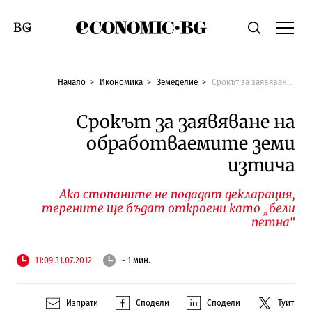
Economic.bg
Търсене
Смяна на език
Начало
Икономика
Земеделие
Срокът за заявяване на обработваемите земи изтича
Срокът за заявяване на
обработваемите земи
изтича
Ако стопаните не подадат декларация,
терените ще бъдат откроени като „бели
петна“
11:09 31.07.2012
~ 1 мин.
Изпрати
Сподели
Сподели
Туит