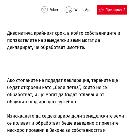
Препоръчай
Viber
Whats App
Днес изтича крайният срок, в който собствениците и
ползвателите на земеделски земи могат да
декларират, че обработват имотите.
Ако стопаните не подадат декларация, терените ще
бъдат откроени като „бели петна“, които не се
обработват, и ще могат да бъдат отдавани от
общините под аренда служебно.
Изискването да се декларира дали земеделските земи
се ползват и обработват беше въведено с приетите
наскоро промени в Закона за собствеността и