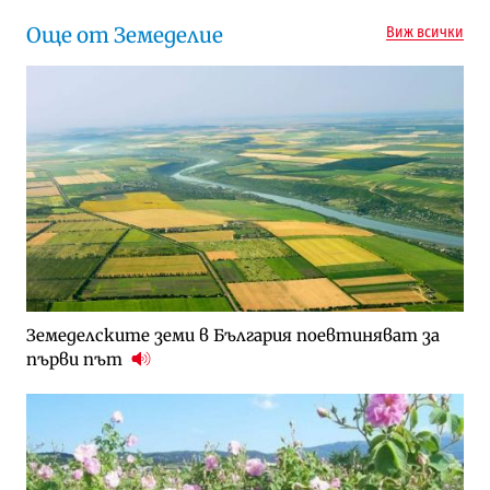
Още от Земеделие
Виж всички
Земеделските земи в България поевтиняват за
първи път