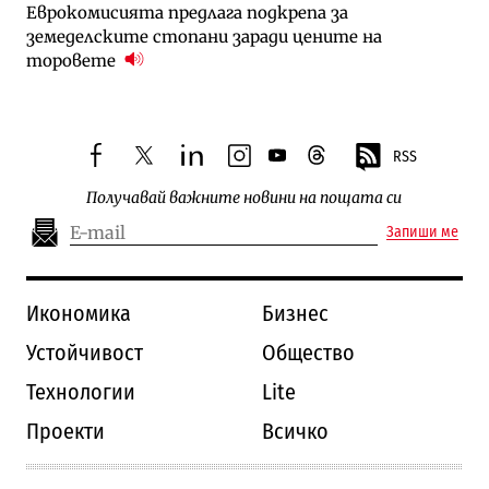
Еврокомисията предлага подкрепа за
земеделските стопани заради цените на
торовете
RSS
facebook
twitter
linkedin
instagram
youtube
threads
Получавай важните новини на пощата си
Запиши ме
Икономика
Бизнес
Устойчивост
Общество
Технологии
Lite
Проекти
Всичко