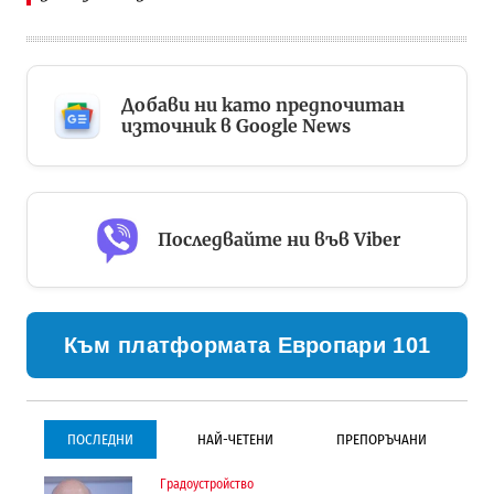
Добави ни като предпочитан
източник в Google News
Последвайте ни във Viber
Към платформата Европари 101
ПОСЛЕДНИ
НАЙ-ЧЕТЕНИ
ПРЕПОРЪЧАНИ
Градоустройство
Градоустройство
Инфраструктура