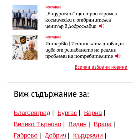
продължи
Компании
Градоустройство
Компании
„Ендуросат“ ще строи огромен
Столична община избра
„Хювефарма“ подписа договор за
космически и отбранителен
изпълнител за преместването на
придобиване на Euroapi Italy
център в Доброславци
трамвайното трасе по бул.
„Скобелев“
Компании
Инфраструктура
Инфраструктура
Интервю | Истинската иновация
АПИ възложи промяната на
Вторият мост над Варненското
идва от решаването на реални
парцеларния план за
езеро става част от бъдещата
проблеми на потребителите
магистралата Русе – Велико
магистрала „Черно море“
Всички избрани новини
Търново
Виж съдържание за:
Благоевград
|
Бургас
|
Варна
|
Велико Търново
|
Видин
|
Враца
|
Габрово
|
Добрич
|
Кърджали
|