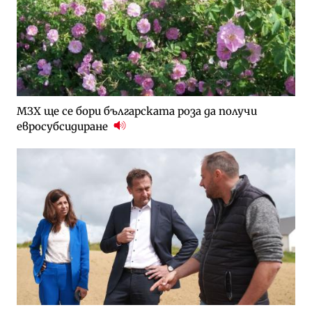
МЗХ ще се бори българската роза да получи
евросубсидиране