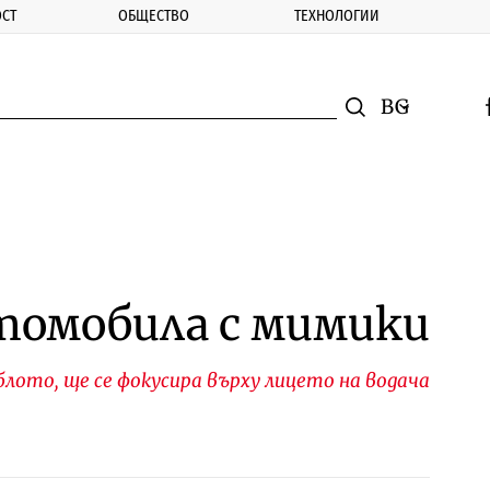
СТ
ОБЩЕСТВО
ТЕХНОЛОГИИ
nomic.bg
Търсене
Смяна на ез
f
Търси
томобила с мимики
лото, ще се фокусира върху лицето на водача