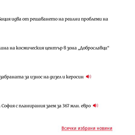
ция идва от решаването на реални проблеми на
амо още няколко седмици, ако сушата продължи
ългария продължава да се охлажда (Графика)
ина на космическия център в зона „Доброславци“
за придобиване на Euroapi Italy
ъчните оценки на имотите може да бъдат
абраната за износ на дизел и керосин
арцеларния план за магистралата Русе – Велико
ото езеро става част от бъдещата магистрала
София с планирания заем за 367 млн. евро
ъм надзора на двете метростанции в „Люлин“
ма „на ръчно управление“ общинската
Всички избрани новини