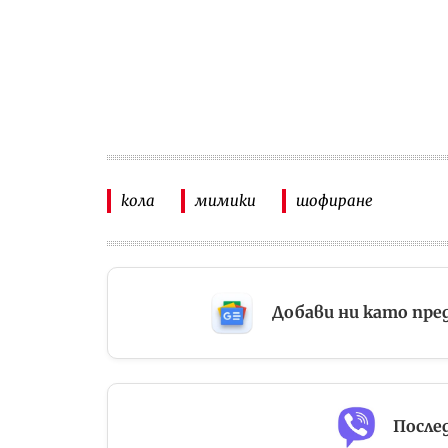
кола
мимики
шофиране
Добави ни като пре
Послед