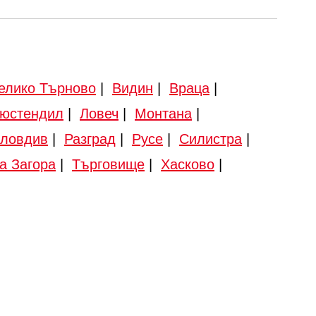
елико Търново
|
Видин
|
Враца
|
юстендил
|
Ловеч
|
Монтана
|
ловдив
|
Разград
|
Русе
|
Силистра
|
а Загора
|
Търговище
|
Хасково
|