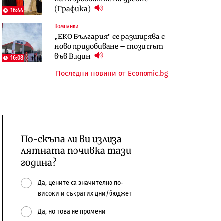
(Графика)
откажат напълно от Google
население и все повече сгради
16:44
Компании
Публични финанси
Компании
„ЕКО България“ се разширява с
Общините вече зависят от
А1 отново е лидер при
ново придобиване – този път
централната власт за 75% от
технологичните компании и
във Видин
16:08
бюджетите си
системните интегратори
Последни новини от Economic.bg
По-скъпа ли ви излиза
лятната почивка тази
година?
Да, цените са значително по-
високи и съкратих дни/бюджет
Да, но това не промени