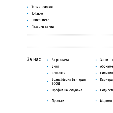
Терминология
To:know
Списанието
Пазарни данни
За нас
За реклама
Защита 
Екип
Абонаме
Контакти
Политик
Бранд Медия България
Кариера
ЕООД
Профил на купувача
Подкреп
Проекти
Медиен 