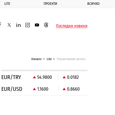
LITE
ПРОЕКТИ
ВСИЧКО
ик
Последни новини
acebook
twitter
linkedin
instagram
youtube
threads
Начало
Lite
Управляваме автомобила с мимики
EUR/TRY
54.9800
0.0182
EUR/USD
1.1600
0.8660