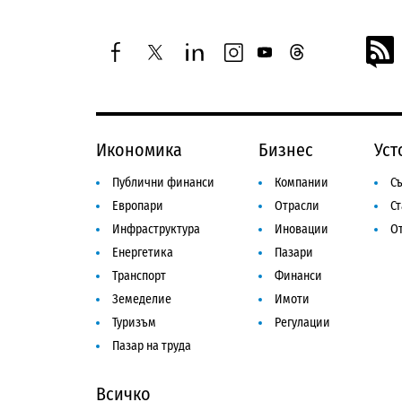
facebook
twitter
linkedin
instagram
youtube
threads
Икономика
Бизнес
Уст
Публични финанси
Компании
Съ
Европари
Отрасли
С
Инфраструктура
Иновации
От
Енергетика
Пазари
Транспорт
Финанси
Земеделие
Имоти
Туризъм
Регулации
Пазар на труда
Всичко