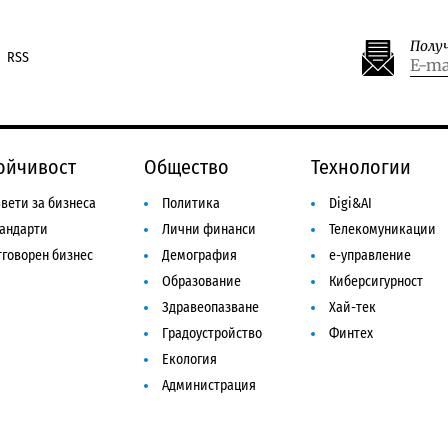
Полу
RSS
ойчивост
Общество
Технологии
вети за бизнеса
Политика
Digi&AI
тандарти
Лични финанси
Телекомуникации
говорен бизнес
Демография
е-управление
Образование
Киберсигурност
Здравеопазване
Хай-тек
Градоустройство
Финтех
Екология
Администрация