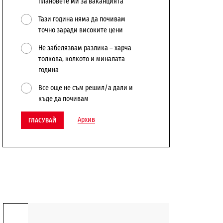
плановете ми за ваканцията
Тази година няма да почивам
точно заради високите цени
Не забелязвам разлика – харча
толкова, колкото и миналата
година
Все още не съм решил/а дали и
къде да почивам
Архив
ГЛАСУВАЙ