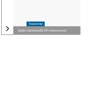
Технологии
Apple патентова 5D технология
Следваща новина