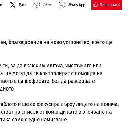
Препоръчай
ли
Туит
Viber
Whats App
ен, благодарение на ново устройство, което ще
 си, за да включим мигача, чистачките или
а ще могат да се контролират с помощта на
твото е да шофирате, без да разсейвате
диото.
аблото и ще се фокусира върху лицето на водача.
тстват на списък от команди като включване на
тика само с едно намигване.