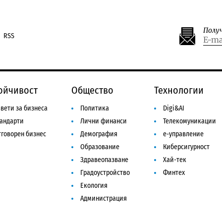
Полу
RSS
ойчивост
Общество
Технологии
вети за бизнеса
Политика
Digi&AI
тандарти
Лични финанси
Телекомуникации
говорен бизнес
Демография
е-управление
Образование
Киберсигурност
Здравеопазване
Хай-тек
Градоустройство
Финтех
Екология
Администрация