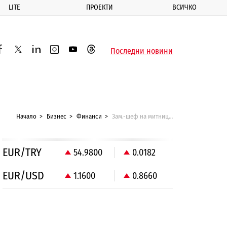
LITE
ПРОЕКТИ
ВСИЧКО
ик
Последни новини
acebook
twitter
linkedin
instagram
youtube
threads
Начало
Бизнес
Финанси
Зам.-шеф на митниците хвърли оставка
EUR/TRY
54.9800
0.0182
EUR/USD
1.1600
0.8660