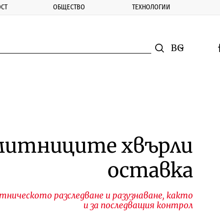
СТ
ОБЩЕСТВО
ТЕХНОЛОГИИ
nomic.bg
Търсене
Смяна на ез
f
Търси
 митниците хвърли
оставка
ническото разследване и разузнаване, както
и за последващия контрол