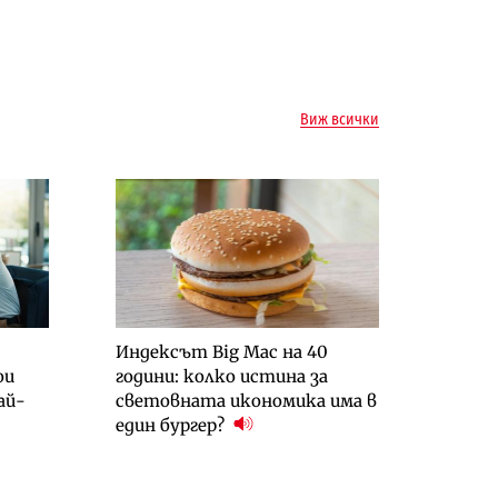
Виж всички
Индексът Big Mac на 40
ои
години: колко истина за
ай-
световната икономика има в
един бургер?