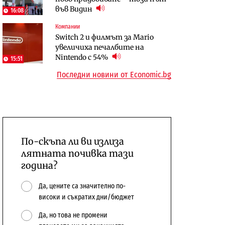
във Видин
откажат напълно от Google
население и все повече сгради
16:08
Компании
Публични финанси
Компании
Switch 2 и филмът за Mario
Общините вече зависят от
А1 отново е лидер при
увеличиха печалбите на
централната власт за 75% от
технологичните компании и
Nintendo с 54%
15:51
бюджетите си
системните интегратори
Последни новини от Economic.bg
По-скъпа ли ви излиза
лятната почивка тази
година?
Да, цените са значително по-
високи и съкратих дни/бюджет
Да, но това не промени