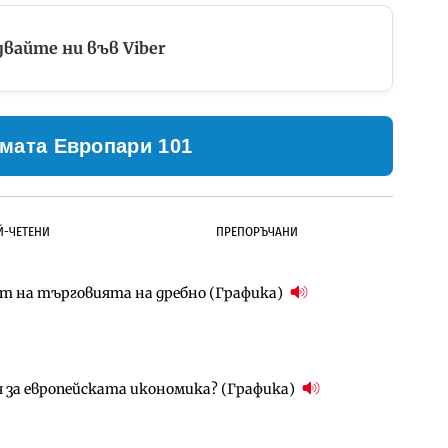
вайте ни във Viber
мата Европари 101
Й-ЧЕТЕНИ
ПРЕПОРЪЧАНИ
ст на търговията на дребно (Графика)
ълнител за преместването на трамвайното
д Петрохан ще върви паралелно с екологичните
я за европейската икономика? (Графика)
д Петрохан ще върви паралелно с екологичните
за придобиване на Euroapi Italy