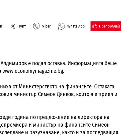
Препоръчай
ли
Туит
Viber
Whats App
 Алдимиров е подал оставка. Информацията беше
а www.economymagazine.bg.
ниха от Министерството на финансите. Остаката
совия министър Симеон Дянков, който я е приел и
реди година по предложение на директора на
вицепремиера и министър на финансите Симеон
зследване и разузнаване, както и за последващия