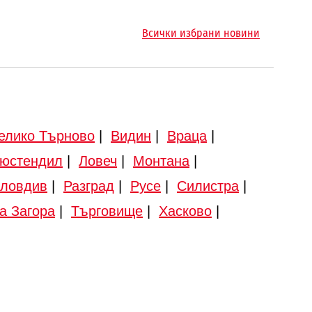
Всички избрани новини
елико Търново
|
Видин
|
Враца
|
юстендил
|
Ловеч
|
Монтана
|
ловдив
|
Разград
|
Русе
|
Силистра
|
а Загора
|
Търговище
|
Хасково
|