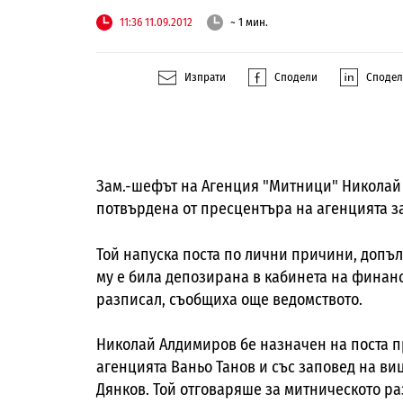
11:36 11.09.2012
~ 1 мин.
Изпрати
Сподели
Споде
Зам.-шефът на Агенция "Митници" Николай
потвърдена от пресцентъра на агенцията з
Той напуска поста по лични причини, допъл
му е била депозирана в кабинета на финан
разписал, съобщиха още ведомството.
Николай Алдимиров бе назначен на поста п
агенцията Ваньо Танов и със заповед на 
Дянков. Той отговаряше за митническото ра