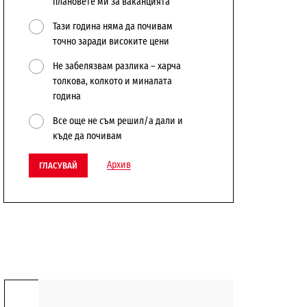
плановете ми за ваканцията
Тази година няма да почивам
точно заради високите цени
Не забелязвам разлика – харча
толкова, колкото и миналата
година
Все още не съм решил/а дали и
къде да почивам
Архив
ГЛАСУВАЙ