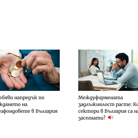
обяви напредък по
Междуфирмената
ждането на
задлъжнялост расте: К
ифондовете в България
сектори в България са н
засегнати?