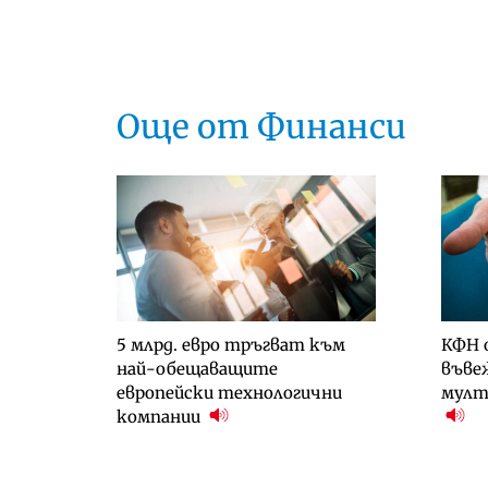
Още от Финанси
5 млрд. евро тръгват към
КФН 
най-обещаващите
въве
европейски технологични
мулт
компании