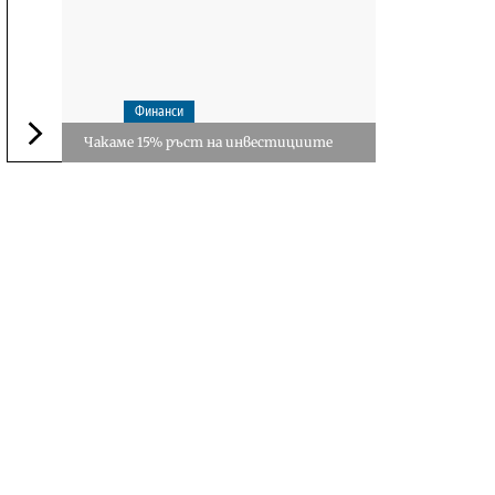
Финанси
Чакаме 15% ръст на инвестициите
Следваща новина