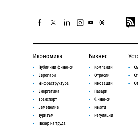
facebook
twitter
linkedin
instagram
youtube
threads
Икономика
Бизнес
Уст
Публични финанси
Компании
Съ
Европари
Отрасли
С
Инфраструктура
Иновации
От
Енергетика
Пазари
Транспорт
Финанси
Земеделие
Имоти
Туризъм
Регулации
Пазар на труда