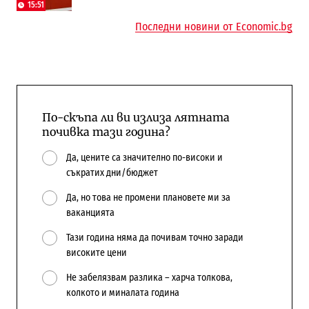
бюджетите си
сгради
15:51
Последни новини от Economic.bg
По-скъпа ли ви излиза лятната
почивка тази година?
Да, цените са значително по-високи и
съкратих дни/бюджет
Да, но това не промени плановете ми за
ваканцията
Тази година няма да почивам точно заради
високите цени
Не забелязвам разлика – харча толкова,
колкото и миналата година