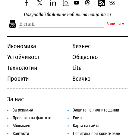
RSS
facebook
twitter
linkedin
instagram
youtube
threads
Получавай важните новини на пощата си
Запиши ме
Икономика
Бизнес
Устойчивост
Общество
Технологии
Lite
Проекти
Всичко
За нас
За реклама
Защита на личните данни
Проверка на фактите
Екип
Абонамент
Карта на сайта
Контакти
Политика при коригиране