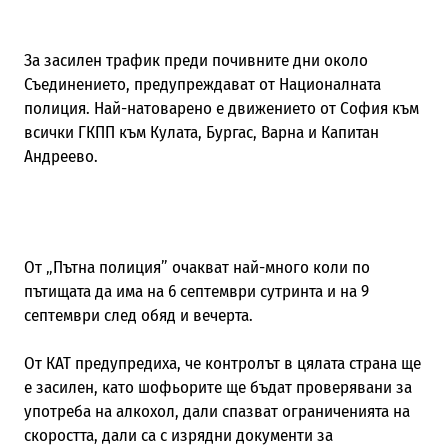
За засилен трафик преди почивните дни около
Съединението, предупреждават от Националната
полиция. Най-натоварено е движението от София към
всички ГКПП към Кулата, Бургас, Варна и Капитан
Андреево.
От „Пътна полиция” очакват най-много коли по
пътищата да има на 6 септември сутринта и на 9
септември след обяд и вечерта.
От КАТ предупредиха, че контролът в цялата страна ще
е засилен, като шофьорите ще бъдат проверявани за
употреба на алкохол, дали спазват ограниченията на
скоростта, дали са с изрядни документи за