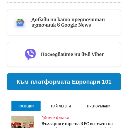
Добави ни като предпочитан
източник в Google News
Последвайте ни във Viber
Към платформата Европари 101
ПОСЛЕДНИ
НАЙ-ЧЕТЕНИ
ПРЕПОРЪЧАНИ
Публични финанси
Градоустройство
Инфраструктура
България е трета в ЕС по ръст на
Столична община избра
Проектирането на тунела под