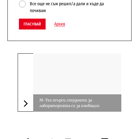
Все още не съм решил/а дали и къде да
почивам
Архив
ГЛАСУВАЙ
М-Тел търси студенти за
лабораторията си за иновации
Следваща новина