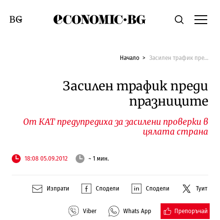
Economic.bg
Търсене
Смяна на език
Начало
Засилен трафик преди празниците
Засилен трафик преди
празниците
От КАТ предупредиха за засилени проверки в
цялата страна
18:08 05.09.2012
~ 1 мин.
Изпрати
Сподели
Сподели
Туит
Препоръчай
Viber
Whats App