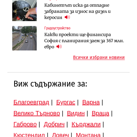
Инфраструктура
Кабинетът иска да отпадне
Ипотечното кредитиране в
АПИ възложи промяната на
забраната за износ на дизел и
България продължава да се охлажда
парцеларния план за
керосин
(Графика)
магистралата Русе – Велико
Градоустройство
Инфраструктура
Търново
Какви проекти ще финансира
Вторият мост над Варненското
Градоустройство
София с планирания заем за 367 млн.
езеро става част от бъдещата
Шест кандидата с интерес към
евро
магистрала „Черно море“
надзора на двете метростанции в
Всички избрани новини
„Люлин“
Виж съдържание за:
Благоевград
|
Бургас
|
Варна
|
Велико Търново
|
Видин
|
Враца
|
Габрово
|
Добрич
|
Кърджали
|
Кюстендил
|
Ловеч
|
Монтана
|