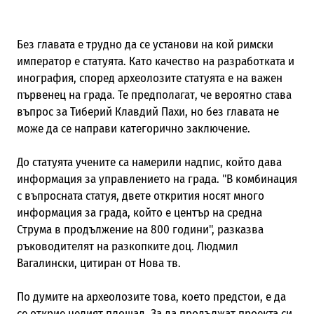
Без главата е трудно да се установи на кой римски
император е статуята. Като качество на разработката и
инография, според археолозите статуята е на важен
първенец на града. Те предполагат, че вероятно става
въпрос за Тиберий Клавдий Пахи, но без главата не
може да се направи категорично заключение.
До статуята учените са намерили надпис, който дава
информация за управлението на града. "В комбинация
с въпросната статуя, двете открития носят много
информация за града, който е център на средна
Струма в продължение на 800 години", разказва
ръководителят на разкопките доц. Людмил
Вагалински, цитиран от Нова тв.
По думите на археолозите това, което предстои, е да
се открие целият площад. За да продължат проекта си