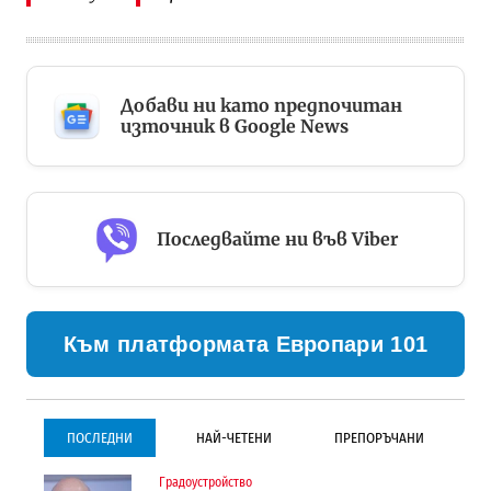
Добави ни като предпочитан
източник в Google News
Последвайте ни във Viber
Към платформата Европари 101
ПОСЛЕДНИ
НАЙ-ЧЕТЕНИ
ПРЕПОРЪЧАНИ
Градоустройство
Градоустройство
Инфраструктура