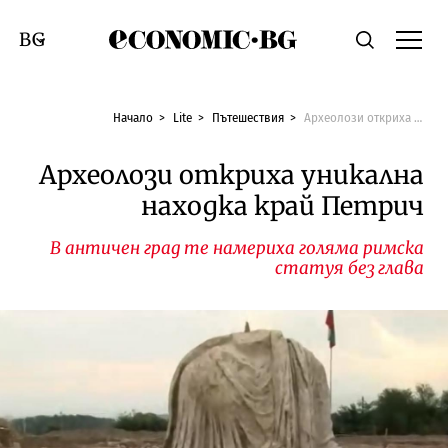
Economic.bg
Търсене
Смяна на език
Начало
Lite
Пътешествия
Археолози откриха уникална находка край Петрич
Археолози откриха уникална
находка край Петрич
В античен град те намериха голяма римска
статуя без глава