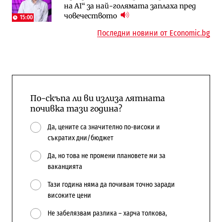
на AI“ за най-голямата заплаха пред
няколко седмици, ако сушата продължи
попадат в капан на обществените
човечеството
поръчки?
15:00
Последни новини от Economic.bg
По-скъпа ли ви излиза лятната
почивка тази година?
Да, цените са значително по-високи и
съкратих дни/бюджет
Да, но това не промени плановете ми за
ваканцията
Тази година няма да почивам точно заради
високите цени
Не забелязвам разлика – харча толкова,