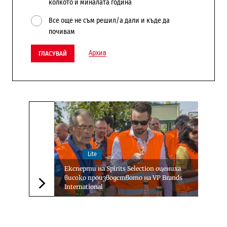
колкото и миналата година
Все още не съм решил/а дали и къде да
почивам
Архив
ГЛАСУВАЙ
Lite
Експерти на Spirits Selection оцениха
високо производството на VP Brands
International
Следваща новина