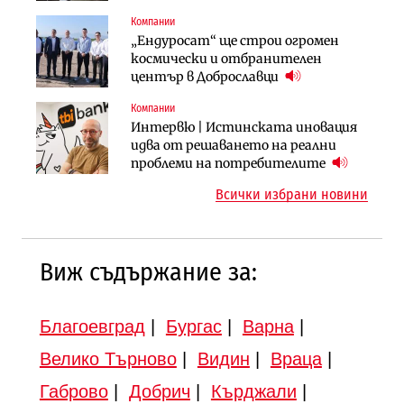
продължи
(Графика)
Компании
Компании
Публични финанси
„Ендуросат“ ще строи огромен
„Хювефарма“ подписа договор за
След 20 години застой: Данъчните
космически и отбранителен
придобиване на Euroapi Italy
оценки на имотите може да бъдат
център в Доброславци
вдигнати
Компании
Инфраструктура
Инфраструктура
Интервю | Истинската иновация
АПИ възложи промяната на
Вторият мост над Варненското
идва от решаването на реални
парцеларния план за
езеро става част от бъдещата
проблеми на потребителите
магистралата Русе – Велико
магистрала „Черно море“
Всички избрани новини
Търново
Виж съдържание за:
Благоевград
|
Бургас
|
Варна
|
Велико Търново
|
Видин
|
Враца
|
Габрово
|
Добрич
|
Кърджали
|