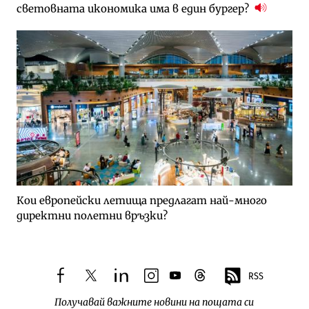
световната икономика има в един бургер?
Кои европейски летища предлагат най-много
директни полетни връзки?
RSS
facebook
twitter
linkedin
instagram
youtube
threads
Получавай важните новини на пощата си