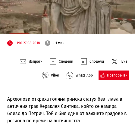
11:10 27.08.2018
~ 1 мин.
Изпрати
Сподели
Сподели
Туит
Препоръчай
Viber
Whats App
Археолози откриха голяма римска статуя без глава в
античния град Хераклея Синтика, който се намира
близо до Петрич. Той е бил един от важните градове в
региона по време на античността.