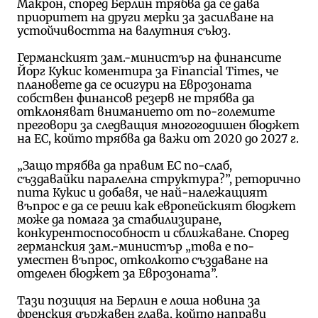
Макрон, според Берлин трябва да се дава
приоритет на други мерки за засилване на
устойчивостта на валутния съюз.
Германският зам.-министър на финансите
Йорг Кукис коментира за Financial Times, че
плановете да се осигури на Еврозоната
собствен финансов резерв не трябва да
отклоняват вниманието от по-големите
преговори за следващия многогодишен бюджет
на ЕС, който трябва да важи от 2020 до 2027 г.
„Защо трябва да правим ЕС по-слаб,
създавайки паралелна структура?”, реторично
пита Кукис и добавя, че най-належащият
въпрос е да се реши как европейският бюджет
може да помага за стабилизиране,
конкурентоспособност и сближаване. Според
германския зам.-министър „това е по-
уместен въпрос, отколкото създаване на
отделен бюджет за Еврозоната”.
Тази позиция на Берлин е лоша новина за
френския държавен глава, който направи