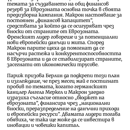
темата за създаването на общ финансов
резерв за Еврозоната основна точка в своята
предизборна кампания. Макрон настояваше за
постоянен „финансов капацитет”,
средствата за който да се осигуряват чрез
вноски от страните от Еврозоната.
Френският лидер говореше и за потенциални
нови европейски данъци и мита. Според
Макрон парите щяха да помогнат да се
насърчи растежа и конкурентоспособността
в Еврозоната и да се стабилизират страните,
засегнати от икономически трусове.
Париж призова Берлин да подкрепи този план
и изглеждаше, че през месец май е постигнат
пробив по темата, когато германският
канцлер Ангела Меркел и Макрон заедно
изразиха съгласие относно „бюджет на
еврозоната”, финансира чрез „национални
вноски, преразпределение на данъчни приходи
и европейски ресурси”. Двамата лидери тогава
обявиха, че така ще може да се инвестира в
иновации и човешки капитал.