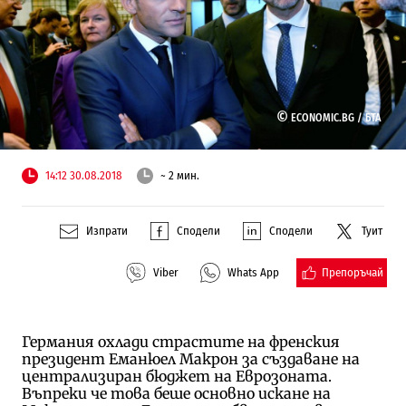
©
ECONOMIC.BG /
БТА
14:12 30.08.2018
~ 2 мин.
Изпрати
Сподели
Сподели
Туит
Препоръчай
Viber
Whats App
Германия охлади страстите на френския
президент Еманюел Макрон за създаване на
централизиран бюджет на Еврозоната.
Въпреки че това беше основно искане на