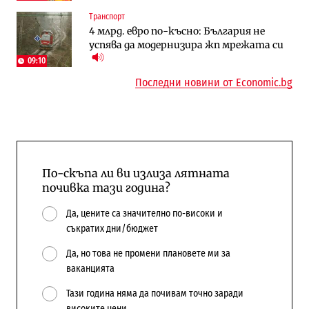
Енергетика
Регулации
Транспорт
АЕЦ „Козлодуй“ ще работи само още
Лекарствата за редки болести
4 млрд. евро по-късно: България не
няколко седмици, ако сушата продължи
попадат в капан на обществените
успява да модернизира жп мрежата си
поръчки?
09:10
Последни новини от Economic.bg
По-скъпа ли ви излиза лятната
почивка тази година?
Да, цените са значително по-високи и
съкратих дни/бюджет
Да, но това не промени плановете ми за
ваканцията
Тази година няма да почивам точно заради
високите цени