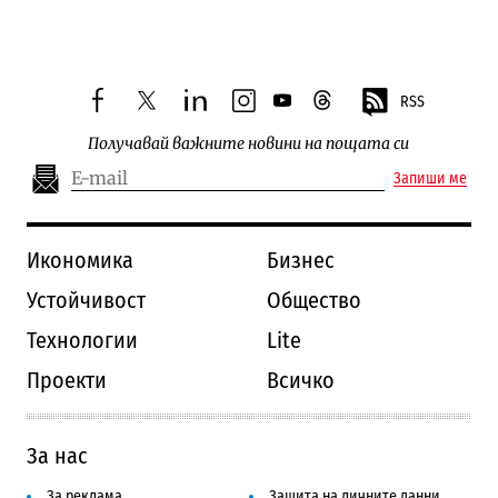
RSS
facebook
twitter
linkedin
instagram
youtube
threads
Получавай важните новини на пощата си
Запиши ме
Икономика
Бизнес
Устойчивост
Общество
Технологии
Lite
Проекти
Всичко
За нас
За реклама
Защита на личните данни