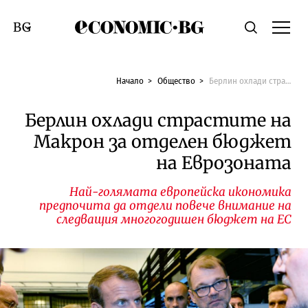
Economic.bg
Търсене
Смяна на език
Начало
Общество
Берлин охлади страстите на Макрон за отделен бюджет на Еврозоната
Берлин охлади страстите на
Макрон за отделен бюджет
на Еврозоната
Най-голямата европейска икономика
предпочита да отдели повече внимание на
следващия многогодишен бюджет на ЕС