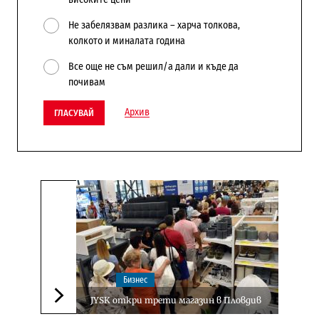
Не забелязвам разлика – харча толкова,
колкото и миналата година
Все още не съм решил/а дали и къде да
почивам
Архив
ГЛАСУВАЙ
Бизнес
JYSK откри трети магазин в Пловдив
Следваща новина