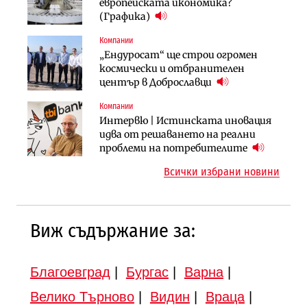
АЕЦ „Козлодуй“ ще работи само още
Ипотечното кредитиране в
европейската икономика?
няколко седмици, ако сушата
България продължава да се охлажда
(Графика)
продължи
(Графика)
Компании
Компании
Публични финанси
„Ендуросат“ ще строи огромен
„Хювефарма“ подписа договор за
След 20 години застой: Данъчните
космически и отбранителен
придобиване на Euroapi Italy
оценки на имотите може да бъдат
център в Доброславци
вдигнати
Компании
Инфраструктура
Инфраструктура
Интервю | Истинската иновация
АПИ възложи промяната на
Вторият мост над Варненското
идва от решаването на реални
парцеларния план за
езеро става част от бъдещата
проблеми на потребителите
магистралата Русе – Велико
магистрала „Черно море“
Всички избрани новини
Търново
Виж съдържание за:
Благоевград
|
Бургас
|
Варна
|
Велико Търново
|
Видин
|
Враца
|