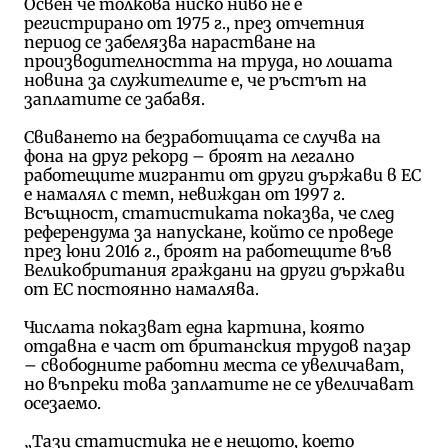
Освен че толкова ниско ниво не е
регистрирано от 1975 г., през отчетния
период се забелязва нарастване на
производителността на труда, но лошата
новина за служителите е, че ръстът на
заплатите се забавя.
Свиването на безработицата се случва на
фона на друг рекорд – броят на легално
работещите мигранти от други държави в ЕС
е намалял с темп, невиждан от 1997 г.
Всъщност, статистиката показва, че след
референдума за напускане, който се проведе
през юни 2016 г., броят на работещите във
Великобритания граждани на други държави
от ЕС постоянно намалява.
Числата показват една картина, която
отдавна е част от британския трудов пазар
– свободните работни места се увеличават,
но въпреки това заплатите не се увеличават
осезаемо.
„Тази статистика не е нещото, което