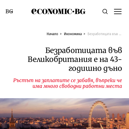
Economic.bg
Търсене
Смяна на език
Начало
Икономика
Безработицата във Великобритания е на 43-годишно дъно
Безработицата във
Великобритания е на 43-
годишно дъно
Ръстът на заплатите се забавя, въпреки че
има много свободни работни места