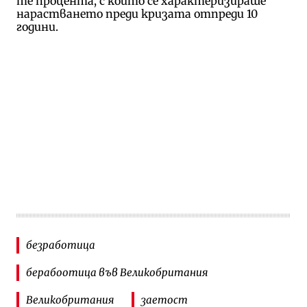
те процента, с които се характеризираше
нарастването преди кризата отпреди 10
години.
безработица
берабоотица във Великобритания
Великобритания
заетост