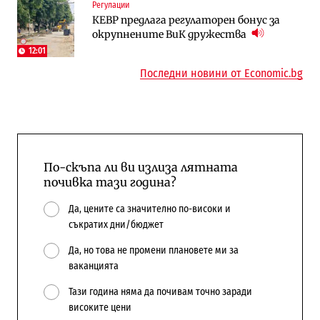
Регулации
To:know
Компании
КЕВР предлага регулаторен бонус за
Последни дни с обозначаване на цените
А1 отново е лидер при технологичните
окрупнените ВиК дружества
в лева: Какво предстои?
компании и системните интегратори
12:01
Последни новини от Economic.bg
По-скъпа ли ви излиза лятната
почивка тази година?
Да, цените са значително по-високи и
съкратих дни/бюджет
Да, но това не промени плановете ми за
ваканцията
Тази година няма да почивам точно заради
високите цени