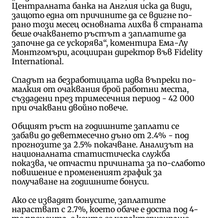
Централната банка на Англия иска да види,
защото една от причините да се вдигне по-
рано този месец основната лихва в страната
беше очакването ръстът а заплатите да
започне да се ускорява“, коментира Ема-Лу
Монтгомъри, асоцииран директор във Fidelity
International.
Спадът на безработицата идва въпреки по-
малкия от очаквания брой работни места,
създадени през тримесечния период - 42 000
при очаквани двойно повече.
Общият ръст на годишните заплати се
забави до деветмесечно дъно от 2.4% - под
прогнозите за 2.5% покачване. Анализът на
националната статистическа служба
показва, че отчасти причината за по-слабото
повишение е промененият график за
получаване на годишните бонуси.
Ако се извадят бонусите, заплатите
нарастват с 2.7%, което обаче е доста под 4-