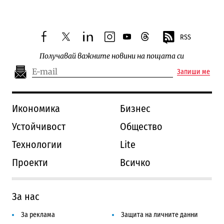
RSS
facebook
twitter
linkedin
instagram
youtube
threads
Получавай важните новини на пощата си
Запиши ме
Икономика
Бизнес
Устойчивост
Общество
Технологии
Lite
Проекти
Всичко
За нас
За реклама
Защита на личните данни