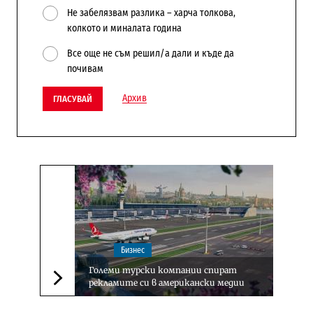
Не забелязвам разлика – харча толкова,
колкото и миналата година
Все още не съм решил/а дали и къде да
почивам
Архив
ГЛАСУВАЙ
Бизнес
Големи турски компании спират
рекламите си в американски медии
Следваща новина