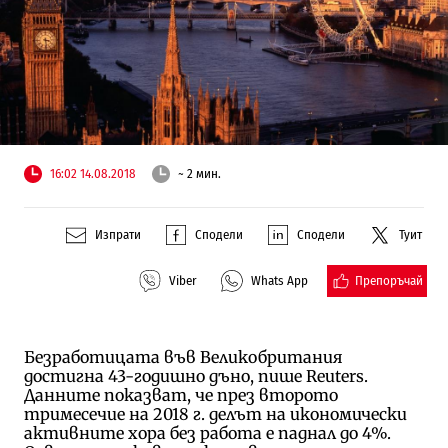
16:02 14.08.2018
~ 2 мин.
Изпрати
Сподели
Сподели
Туит
Препоръчай
Viber
Whats App
Безработицата във Великобритания
достигна 43-годишно дъно, пише Reuters.
Данните показват, че през второто
тримесечие на 2018 г. делът на икономически
активните хора без работа е паднал до 4%.