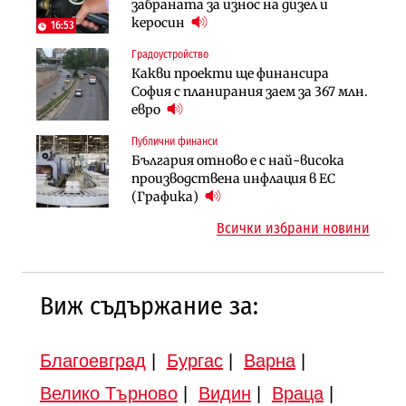
„Хювефарма“ подписа договор за
забраната за износ на дизел и
оценки на имотите може да бъдат
придобиване на Euroapi Italy
керосин
вдигнати
16:53
Градоустройство
Финанси
Инфраструктура
Какви проекти ще финансира
Ипотечното кредитиране в
АПИ възложи промяната на
София с планирания заем за 367 млн.
България продължава да се охлажда
парцеларния план за
евро
(Графика)
магистралата Русе – Велико
Публични финанси
Инфраструктура
Търново
България отново е с най-висока
Вторият мост над Варненското
Градоустройство
производствена инфлация в ЕС
езеро става част от бъдещата
Шест кандидата с интерес към
(Графика)
магистрала „Черно море“
надзора на двете метростанции в
Всички избрани новини
„Люлин“
Виж съдържание за:
Благоевград
|
Бургас
|
Варна
|
Велико Търново
|
Видин
|
Враца
|