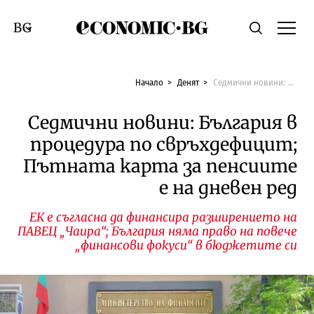
Economic.bg
Търсене
Смяна на език
Начало
Денят
Седмични новини: България в процедура по свръхдефицит; Пътната карта за пенсиите е на дневен ред
Седмични новини: България в
процедура по свръхдефицит;
Пътната карта за пенсиите
е на дневен ред
ЕК е съгласна да финансира разширението на
ПАВЕЦ „Чаира“; България няма право на повече
„финансови фокуси“ в бюджетите си