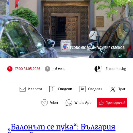
©
ECONOMIC.BG /
КРАСИМИР СВРАКОВ
17:00 31.05.2026
~ 6 мин.
Economic.bg
Изпрати
Сподели
Сподели
Туит
Препоръчай
Viber
Whats App
„Балонът се пука“: България