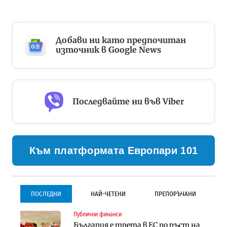
Добави ни като предпочитан
източник в Google News
Последвайте ни във Viber
Към платформата Европари 101
ПОСЛЕДНИ
НАЙ-ЧЕТЕНИ
ПРЕПОРЪЧАНИ
Публични финанси
Градоустройство
Инфраструктура
България е трета в ЕС по ръст на
Столична община избра
Проектирането на тунела под