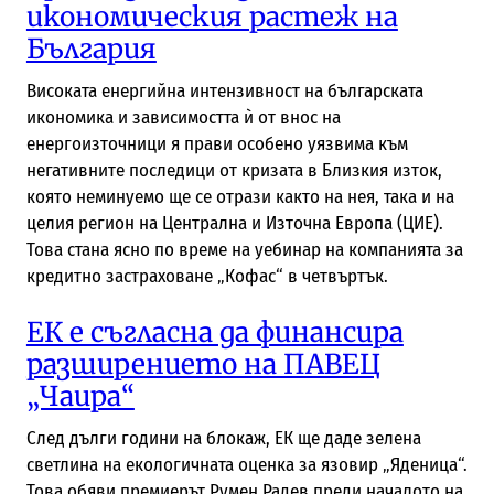
икономическия растеж на
България
Високата енергийна интензивност на българската
икономика и зависимостта ѝ от внос на
енергоизточници я прави особено уязвима към
негативните последици от кризата в Близкия изток,
която неминуемо ще се отрази както на нея, така и на
целия регион на Централна и Източна Европа (ЦИЕ).
Това стана ясно по време на уебинар на компанията за
кредитно застраховане „Кофас“ в четвъртък.
ЕК е съгласна да финансира
разширението на ПАВЕЦ
„Чаира“
След дълги години на блокаж, ЕК ще даде зелена
светлина на екологичната оценка за язовир „Яденица“.
Това обяви премиерът Румен Радев преди началото на