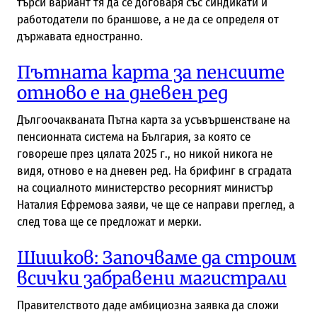
търси вариант тя да се договаря със синдикати и
работодатели по браншове, а не да се определя от
държавата едностранно.
Пътната карта за пенсиите
отново е на дневен ред
Дългоочакваната Пътна карта за усъвършенстване на
пенсионната система на България, за която се
говореше през цялата 2025 г., но никой никога не
видя, отново е на дневен ред. На брифинг в сградата
на социалното министерство ресорният министър
Наталия Ефремова заяви, че ще се направи преглед, а
след това ще се предложат и мерки.
Шишков: Започваме да строим
всички забравени магистрали
Правителството даде амбициозна заявка да сложи