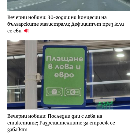
Вечерни новини: 30-годишни концесии на
българските магистрали; Дефицитът през юли
се сви
Вечерни новини: Последни дни с лева на
етикетите; Разрешителните за строеж се
забавят