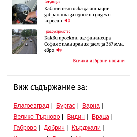
Регулации
Инфраструктура
Инфраструктура
Кабинетът иска да отпадне
Вторият мост над Варненското
АПИ възложи промяната на
забраната за износ на дизел и
езеро става част от бъдещата
парцеларния план за
керосин
магистрала „Черно море“
магистралата Русе – Велико
Градоустройство
Публични финанси
Търново
Какви проекти ще финансира
Регионалният министър поема „на
Компании
София с планирания заем за 367 млн.
ръчно управление“ общинската
„Ендуросат“ ще строи огромен
евро
инвестиционна програма
космически и отбранителен
Всички избрани новини
център в Доброславци
12:43
Виж съдържание за:
Благоевград
|
Бургас
|
Варна
|
Велико Търново
|
Видин
|
Враца
|
Габрово
|
Добрич
|
Кърджали
|