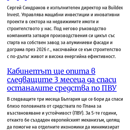
Сергей Синдраков е изпълнителен директор на Buildex
Invest. Управлява мащабни инвестиции и иновативни
проекти в сектора на недвижимите имоти и
строителството у нас. Под негово ръководство
компанията затваря производствения си цикъл със
старта на собствен завод за алуминиеви фасади и
дограма през 2026 г., насочвайки се към строителство
с по-дълъг живот и висока енергийна ефективност.
Кабинетът ще опита в
следващите 3 месеца да спаси
останалите средства по ПВУ
В следващите три месеца България ще се бори да спаси
близо половината от средствата по Плана за
възстановяване и устойчивост (ПВУ). За 5-те години,
откакто бе създаден европейският механизъм, целящ
да помогне на отделните икономики да минимизират