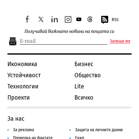
RSS
facebook
twitter
linkedin
instagram
youtube
threads
Получавай важните новини на пощата си
Запиши ме
Икономика
Бизнес
Устойчивост
Общество
Технологии
Lite
Проекти
Всичко
За нас
За реклама
Защита на личните данни
Проверка на фактите
Екип