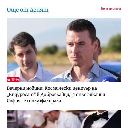
Още от Денят
Виж всички
18:44
Вечерни новини: Космически център на
„Ендуросат“ в Доброславци; „Топлофикация
София“ e (полу)фалирала