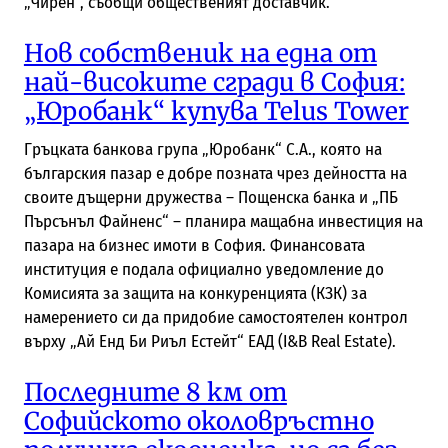
„Чирен“, съобщи общественият доставчик.
Нов собственик на една от
най-високите сгради в София:
„Юробанк“ купува Telus Tower
Гръцката банкова група „Юробанк“ С.А., която на
българския пазар е добре позната чрез дейността на
своите дъщерни дружества – Пощенска банка и „ПБ
Пърсънъл Файненс“ – планира мащабна инвестиция на
пазара на бизнес имоти в София. Финансовата
институция е подала официално уведомление до
Комисията за защита на конкуренцията (КЗК) за
намерението си да придобие самостоятелен контрол
върху „Ай Енд Би Риъл Естейт“ ЕАД (I&B Real Estate).
Последните 8 км от
Софийското околовръстно