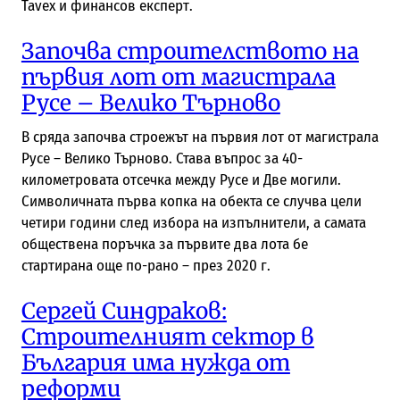
Tavex и финансов експерт.
Започва строителството на
първия лот от магистрала
Русе – Велико Търново
В сряда започва строежът на първия лот от магистрала
Русе – Велико Търново. Става въпрос за 40-
километровата отсечка между Русе и Две могили.
Символичната първа копка на обекта се случва цели
четири години след избора на изпълнители, а самата
обществена поръчка за първите два лота бе
стартирана още по-рано – през 2020 г.
Сергей Синдраков:
Строителният сектор в
България има нужда от
реформи