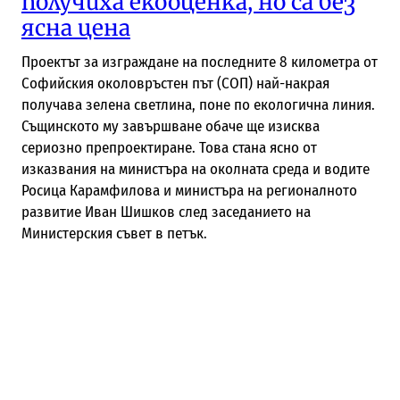
получиха екооценка, но са без
ясна цена
Проектът за изграждане на последните 8 километра от
Софийския околовръстен път (СОП) най-накрая
получава зелена светлина, поне по екологична линия.
Същинското му завършване обаче ще изисква
сериозно препроектиране. Това стана ясно от
изказвания на министъра на околната среда и водите
Росица Карамфилова и министъра на регионалното
развитие Иван Шишков след заседанието на
Министерския съвет в петък.