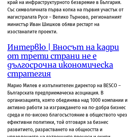
край на инфраструктурното безвремие в България.
Със символичната първа копка на първия участък от
магистралата Русе – Велико Търново, регионалният
министър Иван Шишков обяви рестарт на
изостаналите проекти.
Интервю | Вносът на кадри
от трети страни не е
дългосрочна икономическа
стратегия
Марио Милев е изпълнителен директор на BESCO –
Българската предприемаческа асоциация. В
организацията, която обединява над 1000 компании и
активно работи за изграждането на по-добра бизнес
среда и по-високо благосъстояние в обществото чрез
ефективни политики, той отговаря за бизнес
развитието, разрастването на общността и
управлението на вътрешните процеси и екипи.