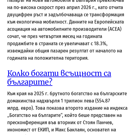
Пазарът на нови автомобили в България превключва
на по-висока скорост през април 2026 г., като отчита
двуцифрен ръст и задълбочаваща се трансформация
към екологична мобилност. Данните на Европейската
асоциация на автомобилните производители (ACEA)
сочат, че през четвъртия месец на годината
продажбите в страната се увеличават с 18.3%,
извеждайки общия пазарен резултат от началото на
годината на положителна територия.
Колко богати всъщност са
българите?
Към края на 2025 г. брутното богатство на българските
домакинства надхвърля 1 трилион лева (554.87
млрд. евро). Това показва второто издание на индекса
„Богатство на българите“, който беше представен на
пресконференция във вторник от Стоян Панчев,
икономист от ЕКИП, и Макс Баклаян, основател на