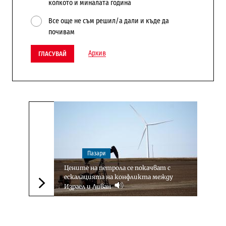
колкото и миналата година
Все още не съм решил/а дали и къде да
почивам
Архив
ГЛАСУВАЙ
Пазари
Цените на петрола се покачват с
ескалацията на конфликта между
Израел и Ливан
Следваща новина