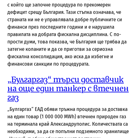
с който ще започне процедура по прекомерен
дефицит срещу България. Тази стъпка означава, че
страната ни не е управлявала добре публичните си
финанси през последните години и е нарушила
правилата на добрата фискална дисциплина. С по-
прости думи, това показва, че България ще трябва да
затегне коланите и да се приготви за сериозна
фискална консолидация, ако иска да избегне и
финансови санкции по процедурата.
„Булгаргаз“ търси доставчик
на още един танкер с втечнен
газ
„Булгаргаз“ ЕАД обяви тръжна процедура за доставка
на един товар (1 000 000 MWh) втечнен природен газ
на терминала край Александруполис. Количествата са
необходими, за да се попълни подземното хранилище