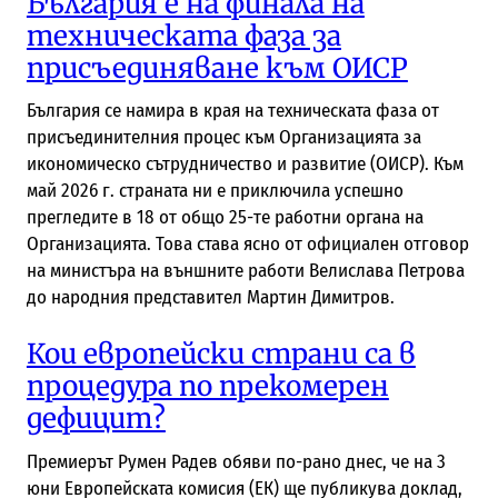
България е на финала на
техническата фаза за
присъединяване към ОИСР
България се намира в края на техническата фаза от
присъединителния процес към Организацията за
икономическо сътрудничество и развитие (ОИСР). Към
май 2026 г. страната ни е приключила успешно
прегледите в 18 от общо 25-те работни органа на
Организацията. Това става ясно от официален отговор
на министъра на външните работи Велислава Петрова
до народния представител Мартин Димитров.
Кои европейски страни са в
процедура по прекомерен
дефицит?
Премиерът Румен Радев обяви по-рано днес, че на 3
юни Европейската комисия (ЕК) ще публикува доклад,