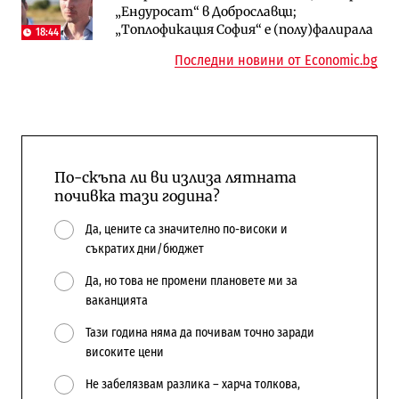
„Ендуросат“ в Доброславци;
бюджетите си
„Топлофикация София“ e (полу)фалирала
18:44
Последни новини от Economic.bg
По-скъпа ли ви излиза лятната
почивка тази година?
Да, цените са значително по-високи и
съкратих дни/бюджет
Да, но това не промени плановете ми за
ваканцията
Тази година няма да почивам точно заради
високите цени
Не забелязвам разлика – харча толкова,