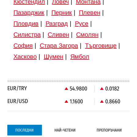
Кюстендил
|
Ловеч
|
Монтана
|
Пазарджик
|
Перник
|
Плевен
|
Пловдив
|
Разград
|
Русе
|
Силистра
|
Сливен
|
Смолян
|
София
|
Стара Загора
|
Търговище
|
Хасково
|
Шумен
|
Ямбол
EUR/TRY
54.9800
0.0182
EUR/USD
1.1600
0.8660
ПОСЛЕДНИ
НАЙ-ЧЕТЕНИ
ПРЕПОРЪЧАНИ