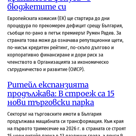
бюджетите си
Европейската комисия (ЕК) ще стартира до дни
процедура по прекомерен дефицит срещу България,
съобщи по-рано в петък премиерът Румен Радев. За
страната това може да означава репутационни щети,
по-нисък кредитен рейтинг, по-скъпо дългово и
корпоративно финансиране и дори риск за
членството в Организацията за икономическо
сътрудничество и развитие (ОИСР).
Ритейл експанзията
продължава: В строеж са 15
нови търговски парка
Секторът на търговските имоти в България
продължава мащабната си трансформация. Към края
на първото тримесечие на 2026 г. в страната се строят
15 нови ритейл парка в 13 различни града, а други 9