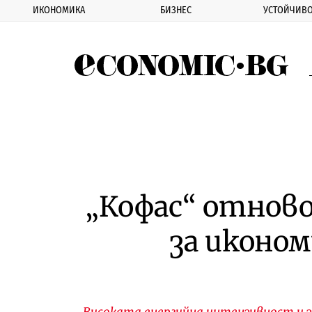
ИКОНОМИКА
БИЗНЕС
УСТОЙЧИВО
Eco
„Кофас“ отново
за иконо
Високата енергийна интензивност и 