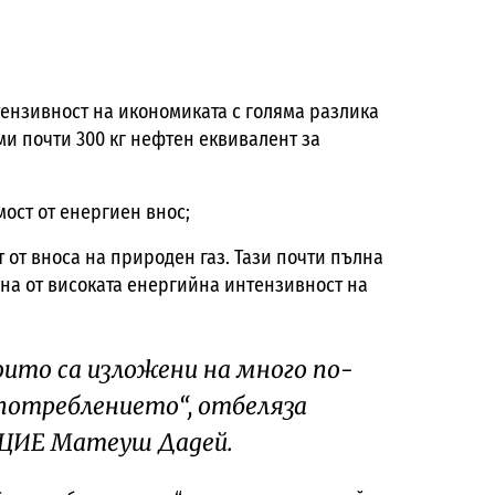
ензивност на икономиката с голяма разлика
ми почти 300 кг нефтен еквивалент за
ост от енергиен внос;
 от вноса на природен газ. Тази почти пълна
на от високата енергийна интензивност на
оито са изложени на много по-
 потреблението“, отбеляза
 ЦИЕ Матеуш Дадей.