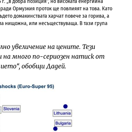
6 г. „в добра позиция“, но високата енергийна
ради Ормузкия проток ще повлияят на това. Като
където домакинствата харчат повече за горива, а
ла нищожна, или несъществуваща. В тази група
но увеличение на цените. Тези
 на много по-сериозен натиск от
ието“, обобщи Дадей.