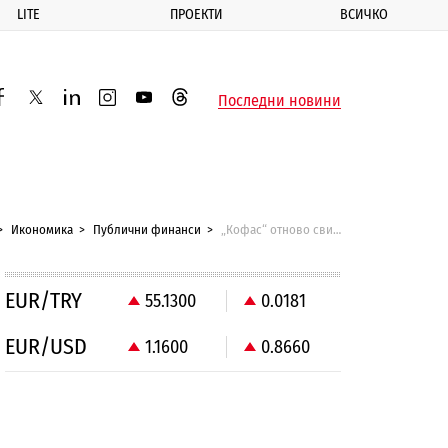
LITE
ПРОЕКТИ
ВСИЧКО
ик
Последни новини
acebook
twitter
linkedin
instagram
youtube
threads
Икономика
Публични финанси
„Кофас“ отново сви прогнозата си за икономическия растеж на България
EUR/TRY
55.1300
0.0181
EUR/USD
1.1600
0.8660