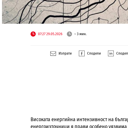
07:27 29.05.2026
~ 3 мин.
Изпрати
Сподели
Споде
Високата енергийна интензивност на българ
енергоизточници я прави особено уязвима 