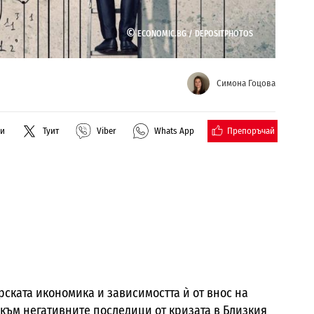
©
ECONOMIC.BG /
DEPOSITPHOTOS
Симона Гоцова
Препоръчай
ли
Туит
Viber
Whats App
ската икономика и зависимостта ѝ от внос на
към негативните последици от кризата в Близкия