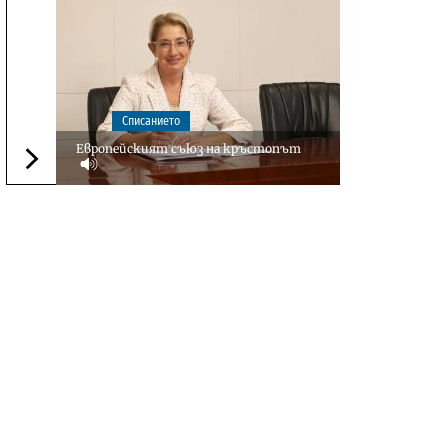
Списанието
Европейският съюз на кръстопът
Следваща новина