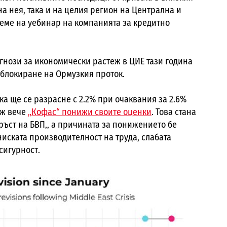
на нея, така и на целия регион на Централна и
време на уебинар на компанията за кредитно
гнози за икономически растеж в ЦИЕ тази година
блокиране на Ормузкия проток.
мка ще се разрасне с 2.2% при очаквания за 2.6%
ъж вече
„Кофас“ понижи своите оценки
. Това стана
 ръст на БВП,, а причината за понижението бе
 ниската производителност на труда, слабата
сигурност.