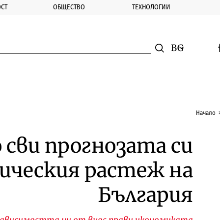
СТ
ОБЩЕСТВО
ТЕХНОЛОГИИ
nomic.bg
Търсене
Смяна на ез
f
Търси
Начало
 сви прогнозата си
мическия растеж на
България
зависимостта ни от внос прави икономиката