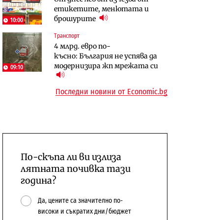
етикетите, менютата и
център в Доброславци
брошурите
10:00
Енергетика
Регулации
АЕЦ „Козлодуй“ ще работи
Лекарствата за редки болести
Транспорт
4 млрд. евро по-
само още няколко седмици, ако
попадат в капан на
късно: България не успява да
сушата продължи
обществените поръчки?
модернизира жп мрежата си
09:10
Последни новини от Economic.bg
По-скъпа ли ви излиза
лятната почивка тази
година?
Да, цените са значително по-
високи и съкратих дни/бюджет