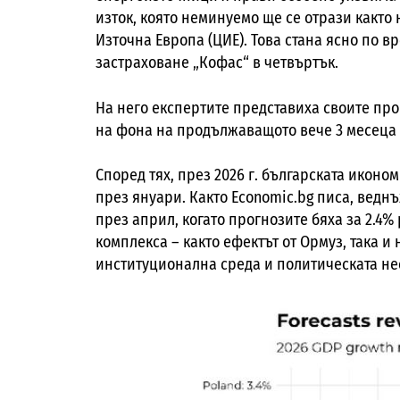
изток, която неминуемо ще се отрази както 
Източна Европа (ЦИЕ). Това стана ясно по 
застраховане „Кофас“ в четвъртък.
На него експертите представиха своите про
на фона на продължаващото вече 3 месеца 
Според тях, през 2026 г. българската иконо
през януари. Както Economic.bg писа, ведн
през април, когато прогнозите бяха за 2.4%
комплекса – както ефектът от Ормуз, така и
институционална среда и политическата не