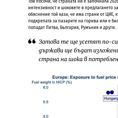
Той посочи, че страната ни е започнала 202
интензивност и шоковете в предлагането за
обяснение той каза, че има страни от ЦИЕ, 
подкрепата за пазарите на горива или е би
попадат Литва, България, Румъния и други.
Затова те ще усетят по-сил
държави ще бъдат изложени
страна на шока в потреблен