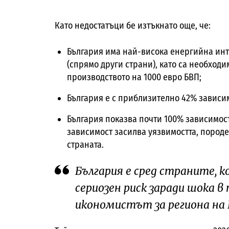
Като недостатъци бе изтъкнато още, че:
България има най-висока енергийна инт
(спрямо други страни), като са необходи
производството на 1000 евро БВП;
България е с приблизително 42% зависим
България показва почти 100% зависимост
зависимост засилва уязвимостта, породе
страната.
България е сред страните, к
сериозен риск заради шока в
икономистът за региона на