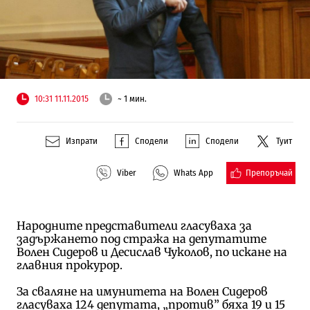
10:31 11.11.2015
~ 1 мин.
Изпрати
Сподели
Сподели
Туит
Препоръчай
Viber
Whats App
Народните представители гласуваха за
задържането под стража на депутатите
Волен Сидеров и Десислав Чуколов, по искане на
главния прокурор.
За сваляне на имунитета на Волен Сидеров
гласуваха 124 депутата, „против” бяха 19 и 15