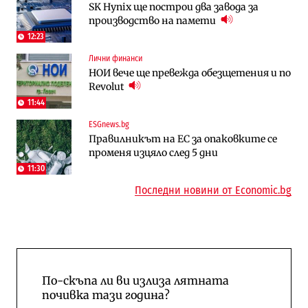
SK Hynix ще построи два завода за
АЕЦ „Козлодуй“ ще работи само още
Столична община избра изпълнител за
производство на памети
няколко седмици, ако сушата продължи
преместването на трамвайното
трасе по бул. „Скобелев“
12:23
Лични финанси
Digi&AI
Компании
НОИ вече ще превежда обезщетения и по
Трафикът толкова е намалял, че големи
„Ендуросат“ ще строи огромен
Revolut
медии обмислят да се откажат
космически и отбранителен център в
напълно от Google
Доброславци
11:44
ESGnews.bg
Компании
Енергетика
Правилникът на ЕС за опаковките се
„Ендуросат“ ще строи огромен
Държавният ТЕЦ „Марица изток 2“
променя изцяло след 5 дни
космически и отбранителен център в
работи с 5 блока
Доброславци
11:30
10:12
Последни новини от Economic.bg
По-скъпа ли ви излиза лятната
почивка тази година?