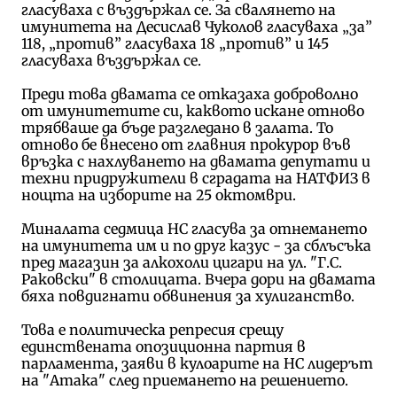
гласуваха с въздържал се. За свалянето на
имунитета на Десислав Чуколов гласуваха „за”
118, „против” гласуваха 18 „против” и 145
гласуваха въздържал се.
Преди това двамата се отказаха доброволно
от имунитетите си, каквото искане отново
трябваше да бъде разгледано в залата. То
отново бе внесено от главния прокурор във
връзка с нахлуването на двамата депутати и
техни придружители в сградата на НАТФИЗ в
нощта на изборите на 25 октомври.
Миналата седмица НС гласува за отнемането
на имунитета им и по друг казус - за сблъсъка
пред магазин за алкохоли цигари на ул. "Г.С.
Раковски" в столицата. Вчера дори на двамата
бяха повдигнати обвинения за хулиганство.
Това е политическа репресия срещу
единствената опозиционна партия в
парламента, заяви в кулоарите на НС лидерът
на "Атака" след приемането на решението.