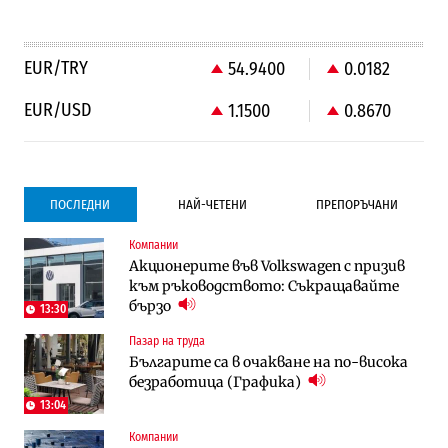
EUR/TRY
54.9400
0.0182
EUR/USD
1.1500
0.8670
ПОСЛЕДНИ
НАЙ-ЧЕТЕНИ
ПРЕПОРЪЧАНИ
Компании
Градоустройство
Компании
Акционерите във Volkswagen с призив
Столична община избра изпълнител за
Vivacom предлага над 150 устройства с
към ръководството: Съкращавайте
преместването на трамвайното
90% отстъпка през август
бързо
трасе по бул. „Скобелев“
13:30
Пазар на труда
Компании
To:know
Българите са в очакване на по-висока
Vivacom предлага над 150 устройства с
Последни дни с обозначаване на цените
безработица (Графика)
90% отстъпка през август
в лева: Какво предстои?
13:04
Компании
Енергетика
Градоустройство