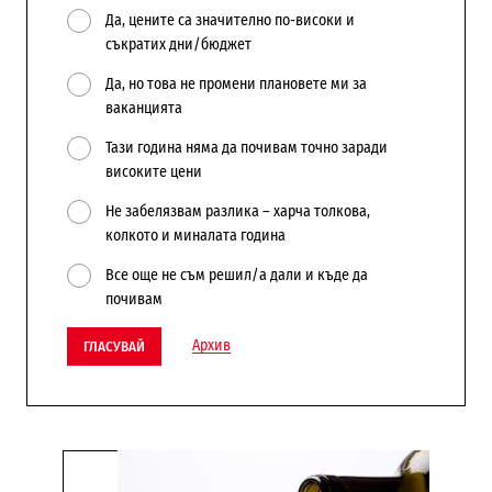
Да, цените са значително по-високи и
съкратих дни/бюджет
Да, но това не промени плановете ми за
ваканцията
Тази година няма да почивам точно заради
високите цени
Не забелязвам разлика – харча толкова,
колкото и миналата година
Все още не съм решил/а дали и къде да
почивам
Архив
ГЛАСУВАЙ