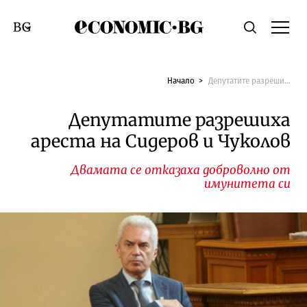
Economic.bg
Търсене
Смяна на език
Начало
Депутатите разрешиха ареста на Сидеров и Чуколов
Депутатите разрешиха
ареста на Сидеров и Чуколов
Двамата се отказаха доброволно от
имунитета си