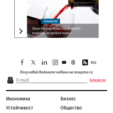
Земеделие
Защо българското вино загуби
позиции на руския пазар?
Следваща новина
RSS
facebook
twitter
linkedin
instagram
youtube
threads
Получавай важните новини на пощата си
Запиши ме
Икономика
Бизнес
Устойчивост
Общество