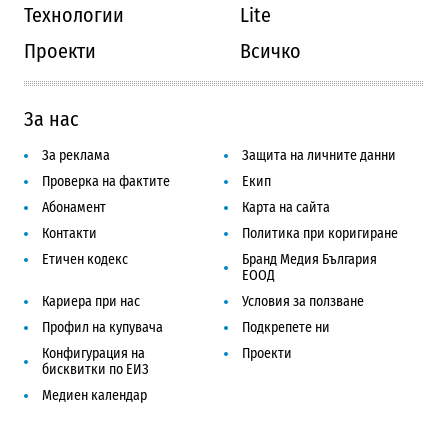
Технологии
Lite
Проекти
Всичко
За нас
За реклама
Защита на личните данни
Проверка на фактите
Екип
Абонамент
Карта на сайта
Контакти
Политика при коригиране
Етичен кодекс
Бранд Медия България
ЕООД
Кариера при нас
Условия за ползване
Профил на купувача
Подкрепете ни
Конфигурация на
Проекти
бисквитки по ЕИЗ
Медиен календар