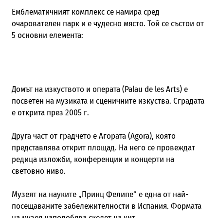
Емблематичният комплекс се намира сред
очарователен парк и е чудесно място. Той се състои от
5 основни елемента:
Домът на изкуството и операта (Palau de les Arts) е
посветен на музиката и сценичните изкуства. Сградата
е открита през 2005 г.
Друга част от градчето е Агората (Agora), която
представлява открит площад. На него се провеждат
редица изложби, конференции и концерти на
световно ниво.
Музеят на науките „Принц Фелипе“ е една от най-
посещаваните забележителности в Испания. Формата
на музея наподобява скелет на кит.