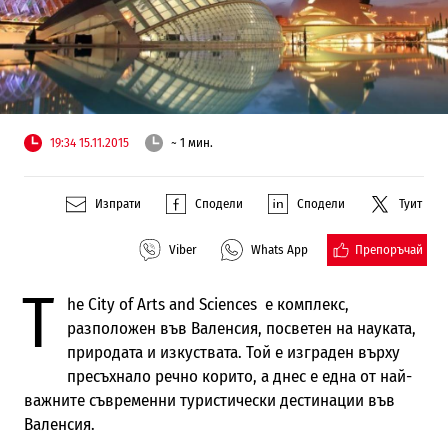
19:34 15.11.2015
~ 1 мин.
Изпрати
Сподели
Сподели
Туит
Препоръчай
Viber
Whats App
T
he City of Arts and Sciences е комплекс,
разположен във Валенсия, посветен на науката,
природата и изкуствата. Той е изграден върху
пресъхнало речно корито, а днес е една от най-
важните съвременни туристически дестинации във
Валенсия.