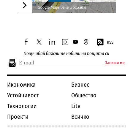
Google Maps вече и офлайн
Следваща новина
RSS
facebook
twitter
linkedin
instagram
youtube
threads
Получавай важните новини на пощата си
Запиши ме
Икономика
Бизнес
Устойчивост
Общество
Технологии
Lite
Проекти
Всичко