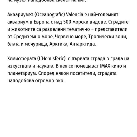
Аквариумът (Oceanografic) Valencia е най-големият
аквариум в Европа с над 500 морски видове. Сградите
и животните са разделени тематично – представители
от Средиземно море, Червено море, Тропически зони,
блата и мочурища, Арктика, Антарктида.
Хемисферата (L’Hemisferic) е първата сграда в града на
изкуствата и науката. В нея се помещават IMAX кино и
планетариум. Според някои посетители, сградата
наподобява огромно око.