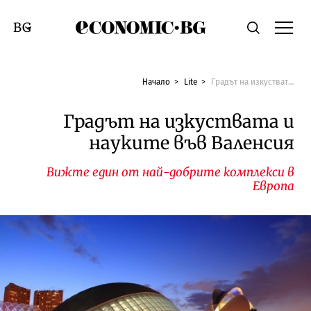
Economic.bg
Търсене
Смяна на език
Начало
Lite
Градът на изкуствата и науките във Валенсия
Градът на изкуствата и
науките във Валенсия
Вижте един от най-добрите комплекси в
Европа