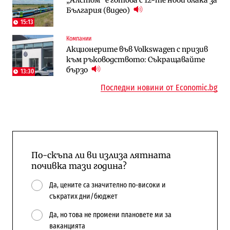
България (видео)
медии обмислят да се откажат
космически и отбранителен център в
напълно от Google
Доброславци
15:13
Компании
Компании
Енергетика
Акционерите във Volkswagen с призив
„Ендуросат“ ще строи огромен
Държавният ТЕЦ „Марица изток 2“
към ръководството: Съкращавайте
космически и отбранителен център в
работи с 5 блока
бързо
Доброславци
13:30
10:12
Последни новини от Economic.bg
По-скъпа ли ви излиза лятната
почивка тази година?
Да, цените са значително по-високи и
съкратих дни/бюджет
Да, но това не промени плановете ми за
ваканцията