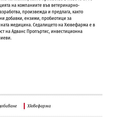
сацията на компаниите във ветеринарно-
азработва, произвежда и предлага, както
и добавки, ензими, пробиотици за
анната медицина. Седалището на Хювефарма е в
ност на Адванс Пропъртис, инвестиционна
чиеви.
добиване
Хювефарма