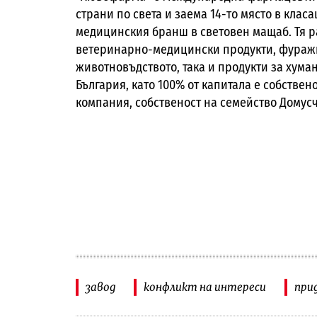
страни по света и заема 14-то място в кла
медицинския бранш в световен мащаб. Тя р
ветеринарно-медицински продукти, фуражн
животновъдството, така и продукти за хум
България, като 100% от капитала е собстве
компания, собственост на семейство Домус
завод
конфликт на интереси
при