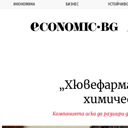
ИКОНОМИКА
БИЗНЕС
УСТОЙЧИВО
Eco
„Хювефарма
химичес
Компанията иска да разшири 