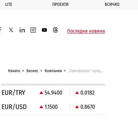
LITE
ПРОЕКТИ
ВСИЧКО
ик
Последни новини
acebook
twitter
linkedin
instagram
youtube
threads
Начало
Бизнес
Компании
„Хювефарма“ придобива голям химически завод в Гаресио
EUR/TRY
54.9400
0.0182
EUR/USD
1.1500
0.8670