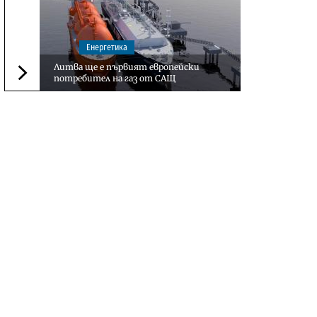
Енергетика
Литва ще е първият европейски
потребител на газ от САЩ
Следваща новина