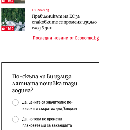
11:44
откажат напълно от Google
център в Доброславци
ESGnews.bg
Енергетика
Правилникът на ЕС за
Компании
Държавният ТЕЦ „Марица
опаковките се променя изцяло
„Ендуросат“ ще строи огромен
изток 2“ работи с 5 блока
след 5 дни
11:30
космически и отбранителен
10:12
Последни новини от Economic.bg
център в Доброславци
По-скъпа ли ви излиза
лятната почивка тази
година?
Да, цените са значително по-
високи и съкратих дни/бюджет
Да, но това не промени
плановете ми за ваканцията