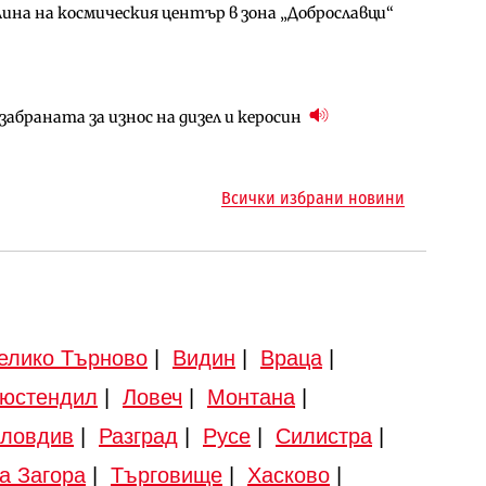
ина на космическия център в зона „Доброславци“
арцеларния план за магистралата Русе – Велико
ото езеро става част от бъдещата магистрала
абраната за износ на дизел и керосин
ен космически и отбранителен център в
ма „на ръчно управление“ общинската
Всички избрани новини
елико Търново
|
Видин
|
Враца
|
юстендил
|
Ловеч
|
Монтана
|
ловдив
|
Разград
|
Русе
|
Силистра
|
а Загора
|
Търговище
|
Хасково
|