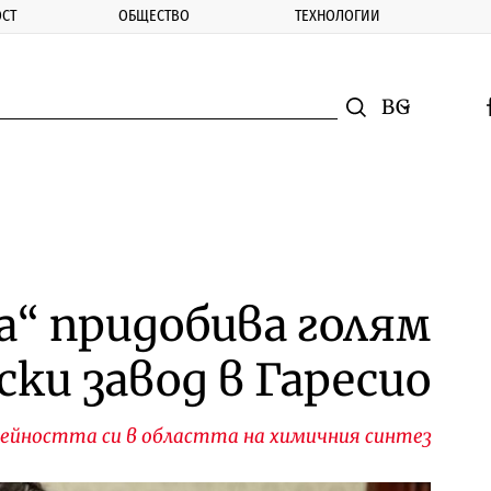
СТ
ОБЩЕСТВО
ТЕХНОЛОГИИ
nomic.bg
Търсене
Смяна на ез
f
Търси
“ придобива голям
ки завод в Гаресио
дейността си в областта на химичния синтез