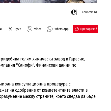
Economic.bg
Препоръчай
ли
Туит
Viber
Whats App
идобива голям химически завод в Гаресио,
компания "Санофи". Финансови данни по
ициирана консултационна процедура с
жат на одобрение от компетентните власти в
оразумение между страните, което следва да бъде