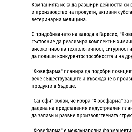
Компанията иска да разшири дейността си в
и производство на продукти, активни субс
ветеринарна медицина.
С придобиването на завода в Гаресио, "Хюв
състояние да реализира комплексни химичн
високо ниво на технологичност, сигурност 
да повиши конкурентоспособността и на др
"Хювефарма" планира да подобри позицията
вече съществуващите и въвеждане в произ
продукти в бъдеще.
"Санофи" обяви, че избра "Хювефарма" за к
дадена на представения индустриален план
да запази и развие производствената структ
"Хювефарма" е международна фармацевтичн