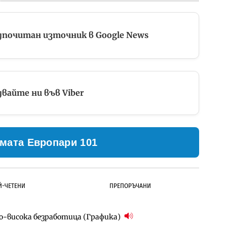
дпочитан източник в Google News
вайте ни във Viber
мата Европари 101
Й-ЧЕТЕНИ
ПРЕПОРЪЧАНИ
по-висока безработица (Графика)
ълнител за преместването на трамвайното
д Петрохан ще върви паралелно с екологичните