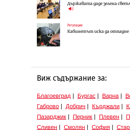
Държавата даде зелена светл
АПИ възложи промяната на п
Вторият мост над Варненск
Търново
„Черно море“
Регулации
Компании
Публични финанси
Кабинетът иска да отпадне з
„Ендуросат“ ще строи огром
Регионалният министър пое
Доброславци
инвестиционна програма
Виж съдържание за:
Благоевград
|
Бургас
|
Варна
|
В
Габрово
|
Добрич
|
Кърджали
|
К
Пазарджик
|
Перник
|
Плевен
|
П
Сливен
|
Смолян
|
София
|
Стар