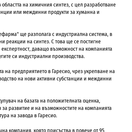
 областта на химичния синтез, с цел разработване
танции или междинни продукти за хуманна и
ефарма" ще разполага с индустриална система, в
и реакции на синтез. С това ще се постигне
и експертност, даващо възможност на компанията
угите си индустриални производства.
 на предприятието в Гаресио, чрез укрепване на
водство на нови активни субстанции и междинни
упувач на базата на положителната оценка,
 за развитие и на възможностите на компанията
ура на завода в Гаресио.
а компания, която присъства в повече от 95