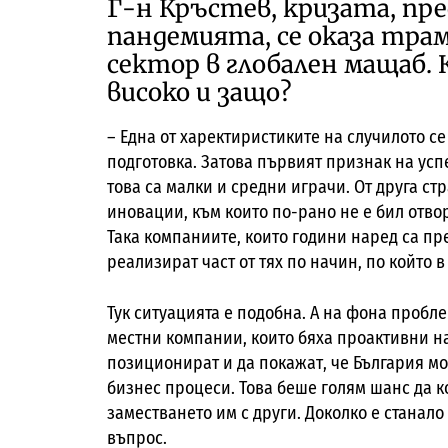
Г-н Кръстев, кризата, пр
пандемията, се оказа тра
сектор в глобален мащаб.
високо и защо?
– Една от харектиристиките на случилото се 
подготовка. Затова първият признак на ус
това са малки и средни играчи. От друга ст
иновации, към които по-рано не е бил отв
Така компаниите, които години наред са пр
реализират част от тях по начин, по който 
Тук ситуацията е подобна. А на фона пробле
местни компании, които бяха проактивни н
позиционират и да покажат, че България мо
бизнес процеси. Това беше голям шанс да 
заместването им с други. Доколко е станало
въпрос.