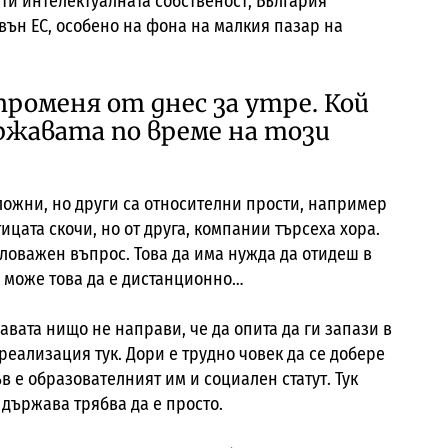
ти интелектуалната собственост, България
вън ЕС, особено на фона на малкия пазар на
променя от днес за утре. Кой
ржавата по време на този
сложни, но други са относителни прости, например
ицата скочи, но от друга, компании търсеха хора.
аловажен въпрос. Това да има нужда да отидеш в
а може това да е дистанционно…
авата нищо не направи, че да опита да ги запази в
 реализация тук. Дори е трудно човек да се добере
къв е образователният им и социален статут. Тук
 държава трябва да е просто.