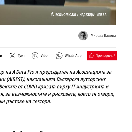
©
ECONOMIC.BG /
НАДЕЖДА ЧИПЕВА
Мирела Вавова
Препоръчай
ли
Туит
Viber
Whats App
р на A Data Pro и председател на Асоциацията за
ии (AIBEST), някогашната Българска аутсорсинг
ектите от COVID кризата върху IT индустрията и
я, за възможностите и рисковете, които тя отвори,
ки ръстове на сектора.