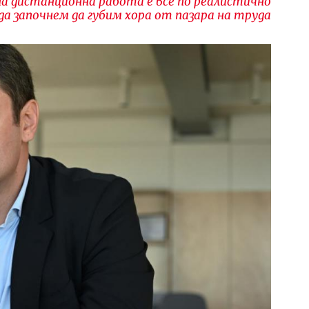
на дистанционна работа е все по реалистично
да започнем да губим хора от пазара на труда