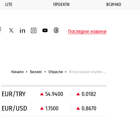
LITE
ПРОЕКТИ
ВСИЧКО
ик
Последни новини
acebook
twitter
linkedin
instagram
youtube
threads
Начало
Бизнес
Отрасли
Изпуснахме златен шанс за икономиката на България
EUR/TRY
54.9400
0.0182
EUR/USD
1.1500
0.8670