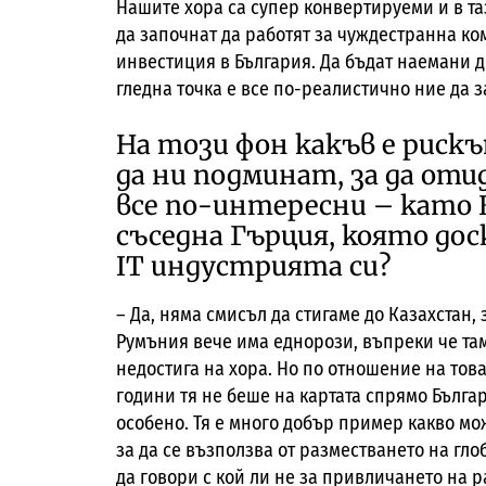
Нашите хора са супер конвертируеми и в таз
да започнат да работят за чуждестранна ко
инвестиция в България. Да бъдат наемани д
гледна точка е все по-реалистично ние да 
На този фон какъв е рис
да ни подминат, за да от
все по-интересни – като 
съседна Гърция, която дос
IT индустрията си?
– Да, няма смисъл да стигаме до Казахстан
Румъния вече има еднорози, въпреки че та
недостига на хора. Но по отношение на тов
години тя не беше на картата спрямо Българи
особено. Тя е много добър пример какво мо
за да се възползва от разместването на гл
да говори с кой ли не за привличането на р