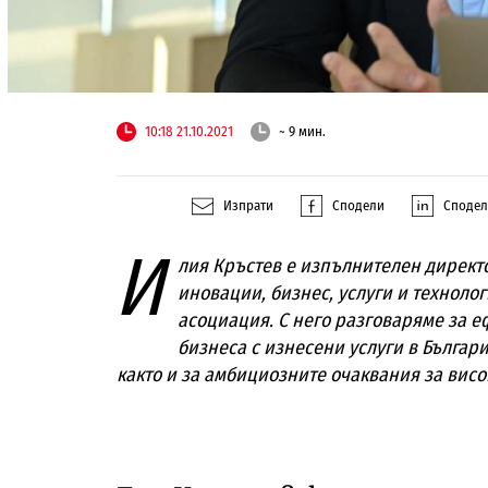
10:18 21.10.2021
~ 9 мин.
Изпрати
Сподели
Споде
И
лия Кръстев е изпълнителен директо
иновации, бизнес, услуги и технолог
асоциация. С него разговаряме за еф
бизнеса с изнесени услуги в Българи
както и за амбициозните очаквания за висо