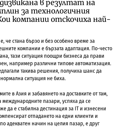
едизвикана в резултат на
мплин за технологичния
 Кои компании отскочиха най-
е, че стана бързо и без особено време за
пешните компании е бързата адаптация. По-често
рана, тази ситуация поощри бизнеса да прави
орен, например различни типове автоматизация.
едлагали такива решения, получиха шанс да
в нормална ситуация не биха.
мите в Азия и забавянето на доставките от там,
а международните пазари, успяха да се
же да е стабилна дестинация за IT и изнесени
компенсират отпадането на едни клиенти и
 по адекватен начин на целия пазар, е друг