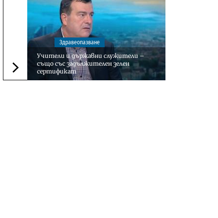
Здравеопазване
Учители и държавни служители –
също със задължителен зелен
сертификат
Следваща новина