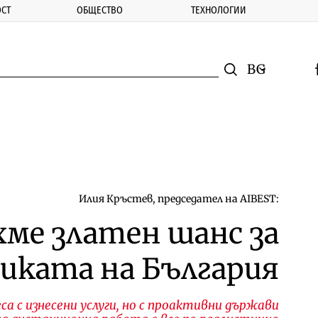
СТ
ОБЩЕСТВО
ТЕХНОЛОГИИ
nomic.bg
Търсене
Смяна на ез
f
Търси
Илия Кръстев, председател на AIBEST:
хме златен шанс за
иката на България
еса с изнесени услуги, но с проактивни държави