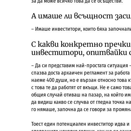
за да може всичко това да се осъществи.
А имаше ли всъщност зас
– Имаше инвеститори, които бяха започнал
С какви конкретно пречк
инвеститори, опитвайки с
– Да си представим най-простата ситуация –
спазва доста архаичен регламент за работа 
наеме 400 души, но е вързан относно това к
с това те да работят от вкъщи. Не е само тов
общия случай отиваш на пазар, на който има
да видиш какво се случва от гледна точка на
го нямаше, започна да се говори за промян
Тоест един потенциален инвеститор идва и 