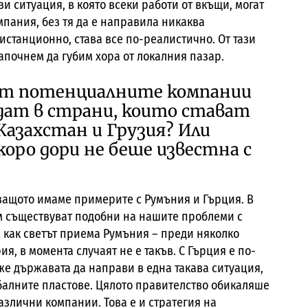
и ситуация, в която всеки работи от вкъщи, могат
мпания, без тя да е направила никаква
истанционно, става все по-реалистично. От тази
започнем да губим хора от локалния пазар.
кът потенциалните компании
идат в страни, които стават
Казахстан и Грузия? Или
коро дори не беше известна с
, защото имаме примерите с Румъния и Гърция. В
м съществуват подобни на нашите проблеми с
а как светът приема Румъния – преди няколко
я, в момента случаят не е такъв. С Гърция е по-
же държавата да направи в една такава ситуация,
обалните пластове. Цялото правителство обикаляше
азлични компании. Това е и стратегия на