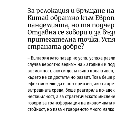
За релокация и връщане н
Китай обратно към Европа
пандемията, но тя подче
Отдавна се говори и за в
притегателна точка. Успя 
страната добре?
– България като пазар не успя, успяха разл
случва вероятно веднъж на 20 години и по
възможност, ако си достатъчно проактивен,
където не си достатъчно развит. Това беше 
ефект можеше да е по-сериозен, ако тя чр
вътрешната среда, беше реагирала по-адекв
нестабилност, а за стратегическото мислен
говори за трансформация на икономиката и
стойност, но извън говореното много малко