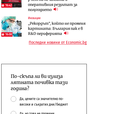
оперативния резултат за
сушата продължи
16:42
10:12
полугодието
Digi&AI
Компании
Иновации
Трафикът толкова е намалял,
„Ендуросат“ ще строи огромен
„Рекордът“, който не променя
че големи медии обмислят да се
космически и отбранителен
картината: България пак е в
откажат напълно от Google
център в Доброславци
R&D периферията
16:00
Последни новини от Economic.bg
По-скъпа ли ви излиза
лятната почивка тази
година?
Да, цените са значително по-
високи и съкратих дни/бюджет
Да, но това не промени