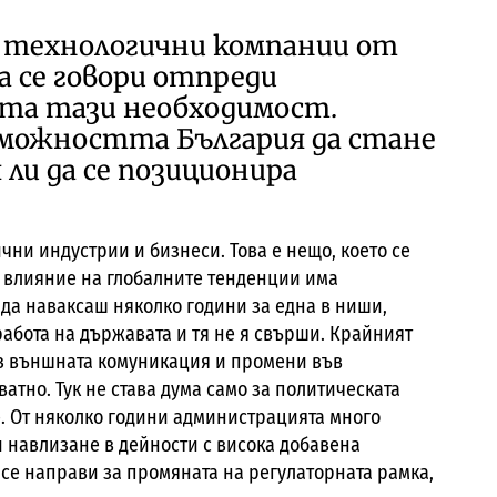
а технологични компании от
 се говори отпреди
рта тази необходимост.
ъзможността България да стане
ли да се позиционира
ични индустрии и бизнеси. Това е нещо, което се
д влияние на глобалните тенденции има
 да наваксаш няколко години за една в ниши,
работа на държавата и тя не я свърши. Крайният
ез външната комуникация и промени във
атно. Тук не става дума само за политическата
е. От няколко години администрацията много
 навлизане в дейности с висока добавена
 се направи за промяната на регулаторната рамка,