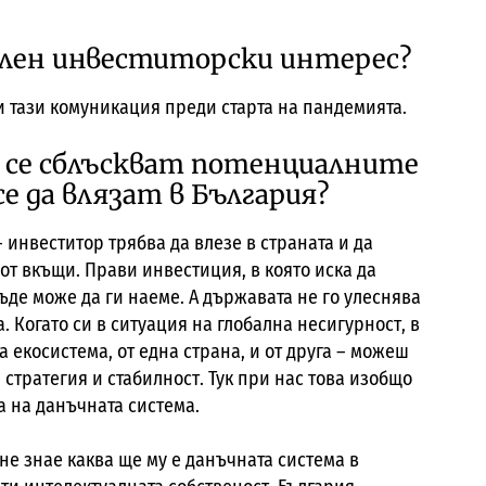
илен инвеститорски интерес?
и тази комуникация преди старта на пандемията.
и се сблъскват потенциалните
е да влязат в България?
 инвеститор трябва да влезе в страната и да
от вкъщи. Прави инвестиция, в която иска да
ъде може да ги наеме. А държавата не го улеснява
а. Когато си в ситуация на глобална несигурност, в
 екосистема, от една страна, и от друга – можеш
 стратегия и стабилност. Тук при нас това изобщо
а на данъчната система.
не знае каква ще му е данъчната система в