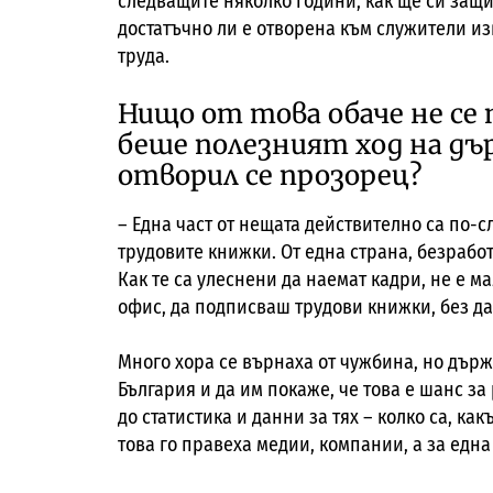
следващите няколко години, как ще си защи
достатъчно ли е отворена към служители из
труда.
Нищо от това обаче не се 
беше полезният ход на дъ
отворил се прозорец?
– Една част от нещата действително са по-
трудовите книжки. От една страна, безработ
Как те са улеснени да наемат кадри, не е м
офис, да подписваш трудови книжки, без д
Много хора се върнаха от чужбина, но държ
България и да им покаже, че това е шанс за
до статистика и данни за тях – колко са, ка
това го правеха медии, компании, а за една