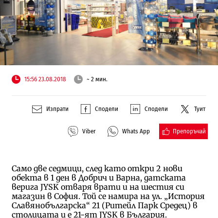
15:56 23.08.2018
~ 2 мин.
Изпрати
Сподели
Сподели
Туит
Препоръчай
Viber
Whats App
Само две седмици, след като откри 2 нови
обекта в 1 ден в Добрич и Варна, датската
верига JYSK отваря врати и на шестия си
магазин в София. Той се намира на ул. „История
Славянобългарска“ 21 (Ритейл Парк Средец) в
столицата и е 21-ят JYSK в България.