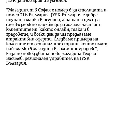
JYSK за България и Румъния.
“Магазинът в София е номер 6 за столицата и
номер 21 в България. JYSK България е добре
позната марка в региона, а нашата цел е да
сме възможно най-близо до голяма част от
клиентите ни, както онлайн, така и в
градовете, и всеки ден да им предлагаме
атрактивни оферти. Следваме примера на
колегите от останалите страни, които имат
най-малко 5 магазина в големите градове“,
каза по повод двата нови магазина Георги
Василев, регионален управител на JYSK
България.