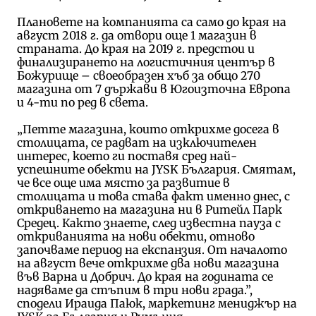
Плановете на компанията са само до края на
август 2018 г. да отвори още 1 магазин в
страната. До края на 2019 г. предстои и
финализирането на логистичния център в
Божурище – своеобразен хъб за общо 270
магазина от 7 държави в Югоизточна Европа
и 4-ти по ред в света.
„Петте магазина, които открихме досега в
столицата, се радват на изключителен
интерес, което ги поставя сред най-
успешните обекти на JYSK България. Смятам,
че все още има място за развитие в
столицата и това става факт именно днес, с
откриването на магазина ни в Ритейл Парк
Средец. Както знаете, след известна пауза с
откриванията на нови обекти, отново
започваме период на експанзия. От началото
на август вече открихме два нови магазина
във Варна и Добрич. До края на годината се
надяваме да стъпим в три нови града.”,
сподели Ираида Паюк, маркетинг мениджър на