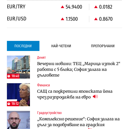
EUR/TRY
54.9400
0.0182
EUR/USD
1.1500
0.8670
ПОСЛЕДНИ
НАЙ-ЧЕТЕНИ
ПРЕПОРЪЧАНИ
Денят
Градоустройство
Компании
Вечерни новини: ТЕЦ „Марица изток 2“
Столична община избра изпълнител за
Vivacom предлага над 150 устройства с
работи с 5 блока; София залага на
преместването на трамвайното
90% отстъпка през август
дълговете
трасе по бул. „Скобелев“
18:40
Финанси
Компании
To:know
САЩ са подкрепили японската йена
Vivacom предлага над 150 устройства с
Последни дни с обозначаване на цените
чрез разпродажба на евро
90% отстъпка през август
в лева: Какво предстои?
18:12
Градоустройство
Енергетика
Градоустройство
„Комплексно решение“: София залага на
АЕЦ „Козлодуй“ ще работи само още
Столична община избра изпълнител за
дълг за подобряване на градския
няколко седмици, ако сушата продължи
преместването на трамвайното