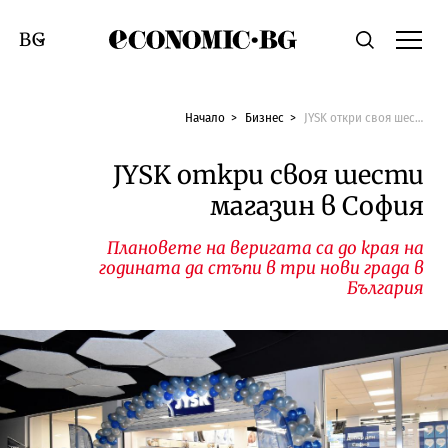
Economic.bg
Търсене
Смяна на език
Начало
Бизнес
JYSK откри своя шести магазин в София
JYSK откри своя шести
магазин в София
Плановете на веригата са до края на
годината да стъпи в три нови града в
България