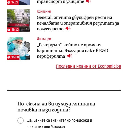
транспорт и улиците
трасе по бул. „Скобелев“
17:23
Компании
Компании
Енергетика
Generali отчита двуцифрен ръст на
„Ендуросат“ ще строи огромен
Държавният ТЕЦ „Марица изток 2“
печалбата и оперативния резултат за
космически и отбранителен център в
работи с 5 блока
полугодието
Доброславци
16:42
10:12
Иновации
Digi&AI
Компании
„Рекордът“, който не променя
Трафикът толкова е намалял, че големи
„Ендуросат“ ще строи огромен
картината: България пак е в R&D
медии обмислят да се откажат
космически и отбранителен център в
периферията
напълно от Google
Доброславци
16:00
Последни новини от Economic.bg
По-скъпа ли ви излиза лятната
почивка тази година?
Да, цените са значително по-високи и
съкратих дни/бюджет