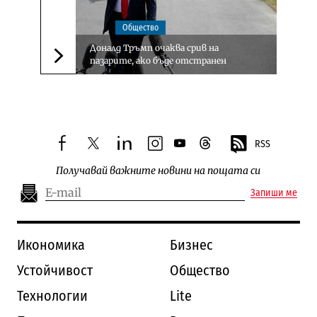
Общество
Доналд Тръмп очаква срив на
пазарите, ако бъде отстранен
Следваща новина
RSS
facebook
twitter
linkedin
instagram
youtube
threads
Получавай важните новини на пощата си
Запиши ме
Икономика
Бизнес
Устойчивост
Общество
Технологии
Lite