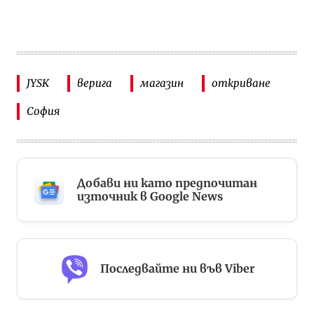
JYSK
верига
магазин
откриване
София
Добави ни като предпочитан
източник в Google News
Последвайте ни във Viber