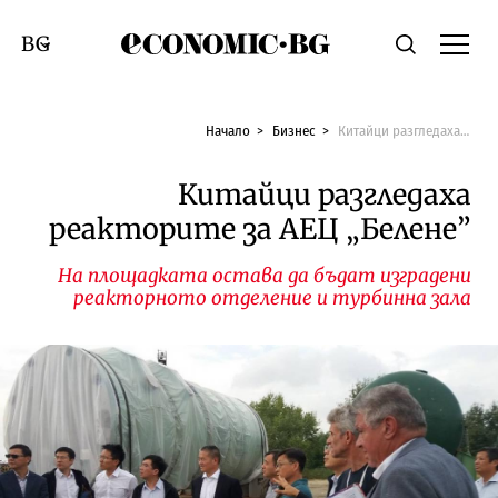
Economic.bg
Търсене
Смяна на език
Начало
Бизнес
Китайци разгледаха реакторите за АЕЦ „Белене”
Китайци разгледаха
реакторите за АЕЦ „Белене”
На площадката остава да бъдат изградени
реакторното отделение и турбинна зала