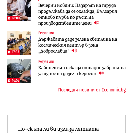
Вечерни новини: Пазарът на труда
АЕЦ „Козлодуй“ ще работи само още
Какво се променя в България от 1
продължава да се охлажда; България
няколко седмици, ако сушата продължи
август?
отново първа по ръст на
18:00
производствените цени
Публични финанси
Отрасли
Регулации
Общините вече зависят от
Жилищата в България поскъпват при
Държавата даде зелена светлина на
централната власт за 75% от
намаляващо население и все повече
космическия център в зона
бюджетите си
сгради
„Доброславци“
17:33
To:know
Компании
Регулации
Последни дни с обозначаване на цените
А1 отново е лидер при технологичните
Кабинетът иска да отпадне забраната
в лева: Какво предстои?
компании и системните интегратори
за износ на дизел и керосин
16:53
Последни новини от Economic.bg
По-скъпа ли ви излиза лятната