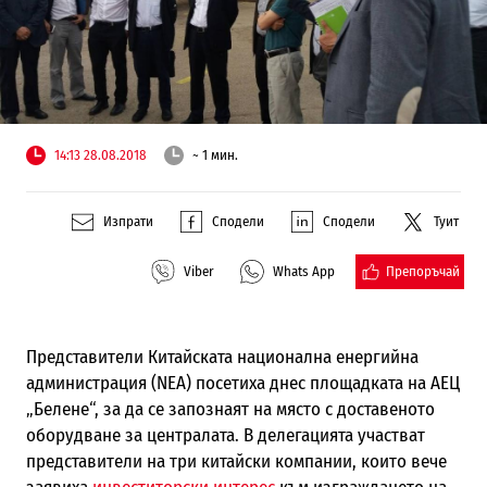
14:13 28.08.2018
~ 1 мин.
Изпрати
Сподели
Сподели
Туит
Препоръчай
Viber
Whats App
Представители Китайската национална енергийна
администрация (NEA) посетиха днес площадката на АЕЦ
„Белене“, за да се запознаят на място с доставеното
оборудване за централата. В делегацията участват
представители на три китайски компании, които вече