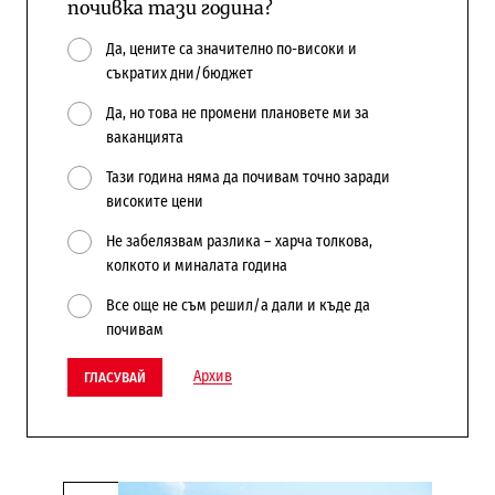
почивка тази година?
Да, цените са значително по-високи и
съкратих дни/бюджет
Да, но това не промени плановете ми за
ваканцията
Тази година няма да почивам точно заради
високите цени
Не забелязвам разлика – харча толкова,
колкото и миналата година
Все още не съм решил/а дали и къде да
почивам
Архив
ГЛАСУВАЙ