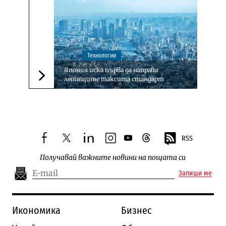
Технологии
Япония иска първа да направи
летящите таксита стандарт
Следваща новина
RSS
facebook
twitter
linkedin
instagram
youtube
threads
Получавай важните новини на пощата си
Запиши ме
Икономика
Бизнес