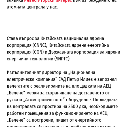
заявиха
инвеститорски интерес
към изграждането на
атомната централа у нас.
Става въпрос за Китайската национална ядрена
корпорация
(CNNC)
, Китайската ядрена енергийна
корпорация
(CGN)
и Държавната корпорация за ядрени
енергийни технологии
(SNPTC).
Изпълнителният директор на „Национална
електрическа компания“ ЕАД Петър Илиев е запознал
делегатите с реализираните на площадката на АЕЦ
„Белене“ мерки за съхраняване на доставеното от
руската „Атомстройекспорт” оборудване. Площадката
на централата се простира на 2500 дка, необходимите
работни помещения за функционирането на АЕЦ
„Белене” са построени, пишат от енергийното
министерство. Изградени са и необходимите пътища,