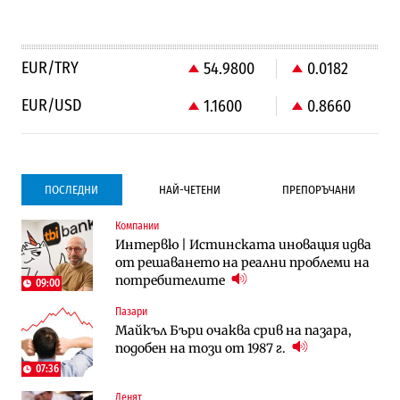
EUR/TRY
54.9800
0.0182
EUR/USD
1.1600
0.8660
ПОСЛЕДНИ
НАЙ-ЧЕТЕНИ
ПРЕПОРЪЧАНИ
Компании
Компании
Компании
Интервю | Истинската иновация идва
Vivacom предлага над 150 устройства с
Vivacom предлага над 150 устройства с
от решаването на реални проблеми на
90% отстъпка през август
90% отстъпка през август
потребителите
09:00
Пазари
Градоустройство
To:know
Майкъл Бъри очаква срив на пазара,
Столична община избра изпълнител за
Последни дни с обозначаване на цените
подобен на този от 1987 г.
преместването на трамвайното
в лева: Какво предстои?
трасе по бул. „Скобелев“
07:36
10:33
Денят
Енергетика
To:know